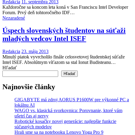
Redakcia
11. septembra 2013
Každoročne sa koncom leta koná v San Franciscu Intel Developer
Forum. Prvý deň tohtoročného IDF…
Nezaradené
Úspech slovenských študentov na súťaži
mladých vedcov Intel ISEF
Redakcia
23. mája 2013
Minulý piatok vyvrcholilo finále celosvetovej študentskej súťaže
Intel ISEF. Absolútnym víťazom sa stal Ionut Budisteanu…
Hľadať
Hľadať
Najnovšie články
GIGABYTE má zdroj AORUS P1600W pre výkonné PC a
lokálnu AI
WAGO vs. klasická svorkovnica: Porovnanie, ktoré vám
ušetrí čas aj nervy
Robotické kosačky novej generácie: najlepšie funkcie
súčasných modelov
Hrali sme sa na notebooku Lenovo Yoga Pro 9