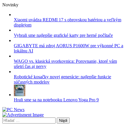
Skip
Novinky
to
content
Xiaomi uvádza REDMI 17 s obrovskou batériou a veľkým
displejom
Vybrali sme najlepšie grafické karty pre herné počítače
GIGABYTE má zdroj AORUS P1600W pre výkonné PC a
lokálnu AI
WAGO vs. klasická svorkovnica: Porovnanie, ktoré vám
ušetrí čas aj nervy
Robotické kosačky novej generácie: najlepšie funkcie
súčasných modelov
Hrali sme sa na notebooku Lenovo Yoga Pro 9
Hľadať: