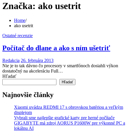
Značka:
ako usetrit
Home
ako usetrit
Ostatné recenzie
Počítač do dlane a ako s ním ušetriť
Redakcia
26. februára 2013
Nie je to tak dávno čo procesory v smartfónoch dosiahli výkon
dostatočný na akceleráciu Full…
Hľadať
Hľadať
Najnovšie články
Xiaomi uvádza REDMI 17 s obrovskou batériou a veľkým
displejom
Vybrali sme najlepšie grafické karty pre herné počítače
GIGABYTE má zdroj AORUS P1600W pre výkonné PC a
lokálnu AI