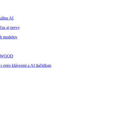
álnu AI
čas aj nervy
ch modelov
TY WOOD
retro klávesmi a AI tlačidlom