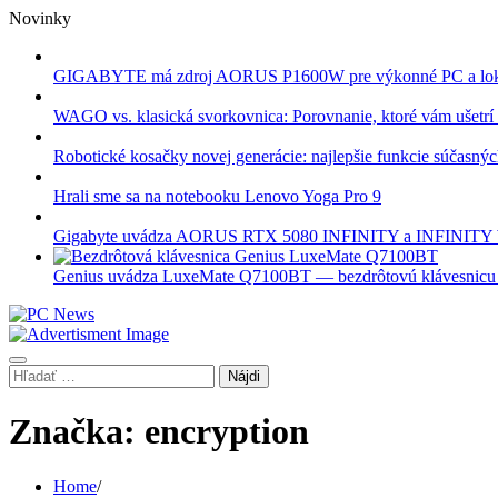
Skip
Novinky
to
content
GIGABYTE má zdroj AORUS P1600W pre výkonné PC a lok
WAGO vs. klasická svorkovnica: Porovnanie, ktoré vám ušetrí 
Robotické kosačky novej generácie: najlepšie funkcie súčasný
Hrali sme sa na notebooku Lenovo Yoga Pro 9
Gigabyte uvádza AORUS RTX 5080 INFINITY a INFINI
Genius uvádza LuxeMate Q7100BT — bezdrôtovú klávesnicu s 
Hľadať:
Značka:
encryption
Home