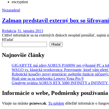
encryption
Nezaradené
Zalman predstavil externý box so šifrova
Redakcia
31. januára 2013
Citlivé informácie sa na externých diskoch neoplatí prenášať, najmä
Hľadať
Hľadať
Najnovšie články
GIGABYTE má zdroj AORUS P1600W pre výkonné PC a lok
WAGO vs. klasická svorkovnica: Porovnanie, ktoré vám ušetrí 
Robotické kosačky novej generácie: najlepšie funkcie súčasný
Hrali sme sa na notebooku Lenovo Yoga Pro 9
Gigabyte uvádza AORUS RTX 5080 INFINITY a INFINI
Informácie o webe, Podmienky používania
Vitajte na stránke
pcnews.sk
.
Tu nájdete
dôležité informácie o fungo