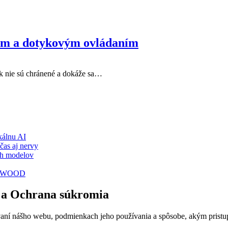
ním a dotykovým ovládaním
 ak nie sú chránené a dokáže sa…
álnu AI
čas aj nervy
ch modelov
TY WOOD
 a Ochrana súkromia
vaní nášho webu, podmienkach jeho používania a spôsobe, akým prist