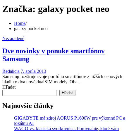
Značka:
galaxy pocket neo
Home
galaxy pocket neo
Nezaradené
Dve novinky v ponuke smartfónov
Samsung
Redakcia
7. apríla 2013
Samsung rozširuje svoje portfólio smartfónov z nižších cenových
hladín o dva nové dualSIM modely. Oba…
Hľadať
Hľadať
Najnovšie články
GIGABYTE má zdroj AORUS P1600W pre výkonné PC a
lokálnu AI
WAGO vs. klasická svorkovnica: Porovnanie, ktoré vám