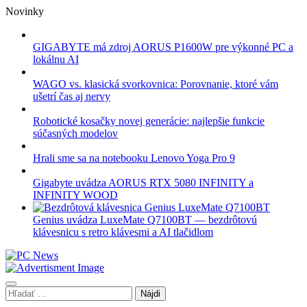
Skip
Novinky
to
content
GIGABYTE má zdroj AORUS P1600W pre výkonné PC a
lokálnu AI
WAGO vs. klasická svorkovnica: Porovnanie, ktoré vám
ušetrí čas aj nervy
Robotické kosačky novej generácie: najlepšie funkcie
súčasných modelov
Hrali sme sa na notebooku Lenovo Yoga Pro 9
Gigabyte uvádza AORUS RTX 5080 INFINITY a
INFINITY WOOD
Genius uvádza LuxeMate Q7100BT — bezdrôtovú
klávesnicu s retro klávesmi a AI tlačidlom
Hľadať: