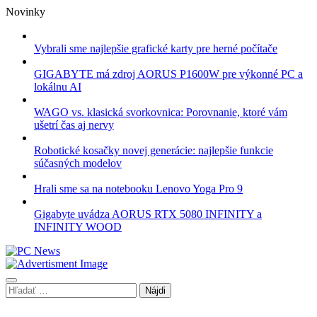
Skip
Novinky
to
content
Vybrali sme najlepšie grafické karty pre herné počítače
GIGABYTE má zdroj AORUS P1600W pre výkonné PC a
lokálnu AI
WAGO vs. klasická svorkovnica: Porovnanie, ktoré vám
ušetrí čas aj nervy
Robotické kosačky novej generácie: najlepšie funkcie
súčasných modelov
Hrali sme sa na notebooku Lenovo Yoga Pro 9
Gigabyte uvádza AORUS RTX 5080 INFINITY a
INFINITY WOOD
Hľadať: