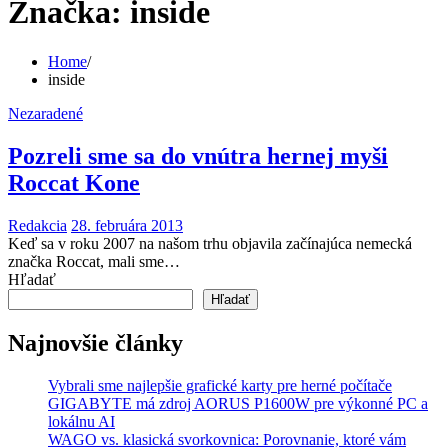
Značka:
inside
Home
inside
Nezaradené
Pozreli sme sa do vnútra hernej myši
Roccat Kone
Redakcia
28. februára 2013
Keď sa v roku 2007 na našom trhu objavila začínajúca nemecká
značka Roccat, mali sme…
Hľadať
Hľadať
Najnovšie články
Vybrali sme najlepšie grafické karty pre herné počítače
GIGABYTE má zdroj AORUS P1600W pre výkonné PC a
lokálnu AI
WAGO vs. klasická svorkovnica: Porovnanie, ktoré vám