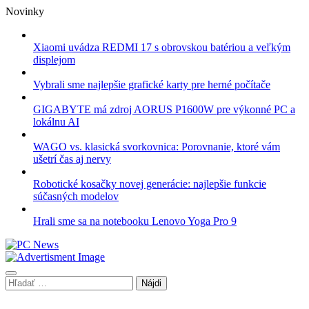
Skip
Novinky
to
content
Xiaomi uvádza REDMI 17 s obrovskou batériou a veľkým
displejom
Vybrali sme najlepšie grafické karty pre herné počítače
GIGABYTE má zdroj AORUS P1600W pre výkonné PC a
lokálnu AI
WAGO vs. klasická svorkovnica: Porovnanie, ktoré vám
ušetrí čas aj nervy
Robotické kosačky novej generácie: najlepšie funkcie
súčasných modelov
Hrali sme sa na notebooku Lenovo Yoga Pro 9
Hľadať: