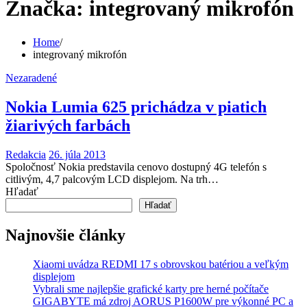
Značka:
integrovaný mikrofón
Home
integrovaný mikrofón
Nezaradené
Nokia Lumia 625 prichádza v piatich
žiarivých farbách
Redakcia
26. júla 2013
Spoločnosť Nokia predstavila cenovo dostupný 4G telefón s
citlivým, 4,7 palcovým LCD displejom. Na trh…
Hľadať
Hľadať
Najnovšie články
Xiaomi uvádza REDMI 17 s obrovskou batériou a veľkým
displejom
Vybrali sme najlepšie grafické karty pre herné počítače
GIGABYTE má zdroj AORUS P1600W pre výkonné PC a