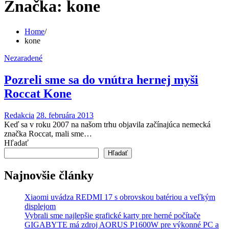
Značka:
kone
Home
kone
Nezaradené
Pozreli sme sa do vnútra hernej myši
Roccat Kone
Redakcia
28. februára 2013
Keď sa v roku 2007 na našom trhu objavila začínajúca nemecká
značka Roccat, mali sme…
Hľadať
Hľadať
Najnovšie články
Xiaomi uvádza REDMI 17 s obrovskou batériou a veľkým
displejom
Vybrali sme najlepšie grafické karty pre herné počítače
GIGABYTE má zdroj AORUS P1600W pre výkonné PC a