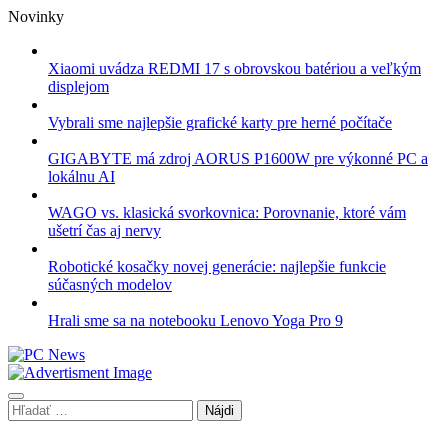
Skip
Novinky
to
content
Xiaomi uvádza REDMI 17 s obrovskou batériou a veľkým
displejom
Vybrali sme najlepšie grafické karty pre herné počítače
GIGABYTE má zdroj AORUS P1600W pre výkonné PC a
lokálnu AI
WAGO vs. klasická svorkovnica: Porovnanie, ktoré vám
ušetrí čas aj nervy
Robotické kosačky novej generácie: najlepšie funkcie
súčasných modelov
Hrali sme sa na notebooku Lenovo Yoga Pro 9
Hľadať: