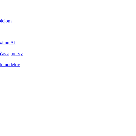
plejom
álnu AI
čas aj nervy
ch modelov