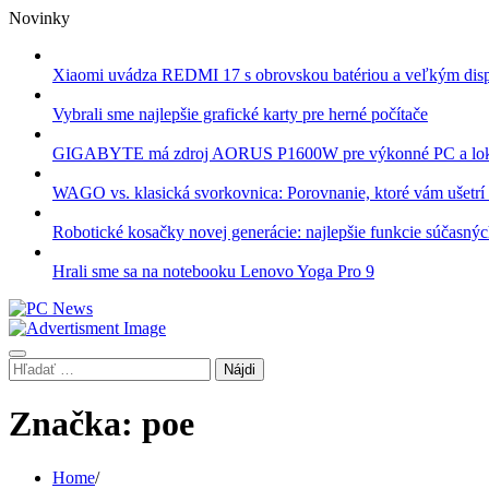
Skip
Novinky
to
content
Xiaomi uvádza REDMI 17 s obrovskou batériou a veľkým dis
Vybrali sme najlepšie grafické karty pre herné počítače
GIGABYTE má zdroj AORUS P1600W pre výkonné PC a lok
WAGO vs. klasická svorkovnica: Porovnanie, ktoré vám ušetrí 
Robotické kosačky novej generácie: najlepšie funkcie súčasný
Hrali sme sa na notebooku Lenovo Yoga Pro 9
Hľadať:
Značka:
poe
Home