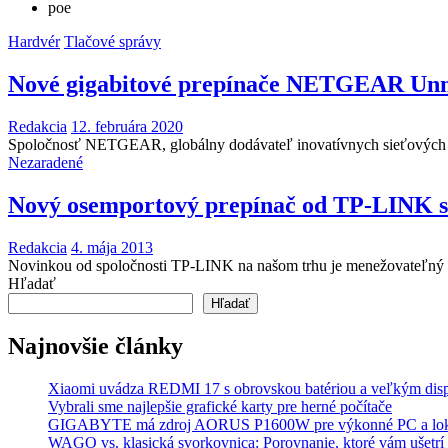
poe
Hardvér
Tlačové správy
Nové gigabitové prepínače NETGEAR Un
Redakcia
12. februára 2020
Spoločnosť NETGEAR, globálny dodávateľ inovatívnych sieťových p
Nezaradené
Nový osemportový prepínač od TP-LINK 
Redakcia
4. mája 2013
Novinkou od spoločnosti TP-LINK na našom trhu je menežovateľn
Hľadať
Hľadať
Najnovšie články
Xiaomi uvádza REDMI 17 s obrovskou batériou a veľkým dis
Vybrali sme najlepšie grafické karty pre herné počítače
GIGABYTE má zdroj AORUS P1600W pre výkonné PC a lok
WAGO vs. klasická svorkovnica: Porovnanie, ktoré vám ušetrí 