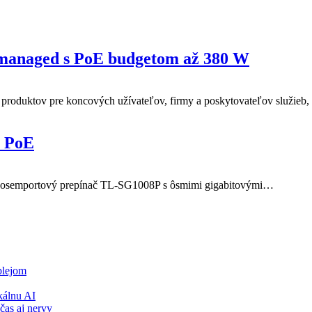
managed s PoE budgetom až 380 W
roduktov pre koncových užívateľov, firmy a poskytovateľov služieb
s PoE
ý osemportový prepínač TL-SG1008P s ôsmimi gigabitovými…
plejom
álnu AI
čas aj nervy