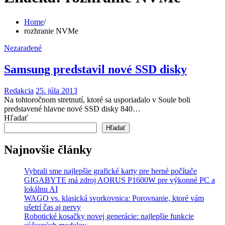
Home
rozhranie NVMe
Nezaradené
Samsung predstavil nové SSD disky
Redakcia
25. júla 2013
Na tohtoročnom stretnutí, ktoré sa usporiadalo v Soule boli
predstavené hlavne nové SSD disky 840…
Hľadať
Hľadať
Najnovšie články
Vybrali sme najlepšie grafické karty pre herné počítače
GIGABYTE má zdroj AORUS P1600W pre výkonné PC a
lokálnu AI
WAGO vs. klasická svorkovnica: Porovnanie, ktoré vám
ušetrí čas aj nervy
Robotické kosačky novej generácie: najlepšie funkcie