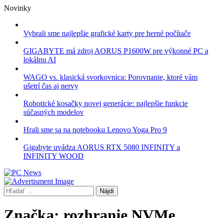
Skip
Novinky
to
content
Vybrali sme najlepšie grafické karty pre herné počítače
GIGABYTE má zdroj AORUS P1600W pre výkonné PC a
lokálnu AI
WAGO vs. klasická svorkovnica: Porovnanie, ktoré vám
ušetrí čas aj nervy
Robotické kosačky novej generácie: najlepšie funkcie
súčasných modelov
Hrali sme sa na notebooku Lenovo Yoga Pro 9
Gigabyte uvádza AORUS RTX 5080 INFINITY a
INFINITY WOOD
Hľadať:
Značka:
rozhranie NVMe