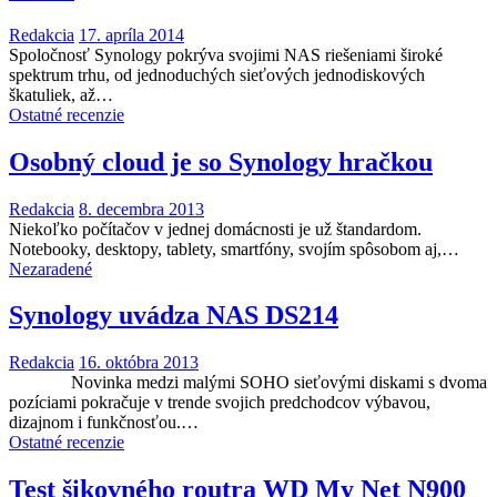
Redakcia
17. apríla 2014
Spoločnosť Synology pokrýva svojimi NAS riešeniami široké
spektrum trhu, od jednoduchých sieťových jednodiskových
škatuliek, až…
Ostatné recenzie
Osobný cloud je so Synology hračkou
Redakcia
8. decembra 2013
Niekoľko počítačov v jednej domácnosti je už štandardom.
Notebooky, desktopy, tablety, smartfóny, svojím spôsobom aj,…
Nezaradené
Synology uvádza NAS DS214
Redakcia
16. októbra 2013
Novinka medzi malými SOHO sieťovými diskami s dvoma
pozíciami pokračuje v trende svojich predchodcov výbavou,
dizajnom i funkčnosťou.…
Ostatné recenzie
Test šikovného routra WD My Net N900