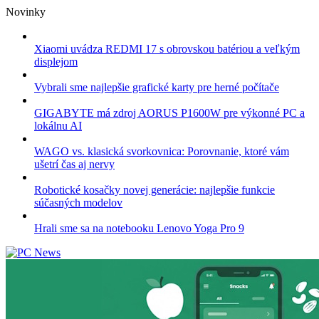
Skip
Novinky
to
content
Xiaomi uvádza REDMI 17 s obrovskou batériou a veľkým
displejom
Vybrali sme najlepšie grafické karty pre herné počítače
GIGABYTE má zdroj AORUS P1600W pre výkonné PC a
lokálnu AI
WAGO vs. klasická svorkovnica: Porovnanie, ktoré vám
ušetrí čas aj nervy
Robotické kosačky novej generácie: najlepšie funkcie
súčasných modelov
Hrali sme sa na notebooku Lenovo Yoga Pro 9