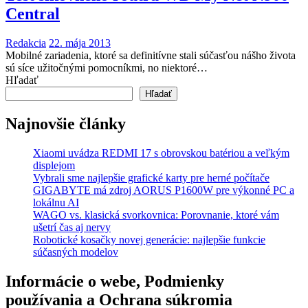
Central
Redakcia
22. mája 2013
Mobilné zariadenia, ktoré sa definitívne stali súčasťou nášho života
sú síce užitočnými pomocníkmi, no niektoré…
Hľadať
Hľadať
Najnovšie články
Xiaomi uvádza REDMI 17 s obrovskou batériou a veľkým
displejom
Vybrali sme najlepšie grafické karty pre herné počítače
GIGABYTE má zdroj AORUS P1600W pre výkonné PC a
lokálnu AI
WAGO vs. klasická svorkovnica: Porovnanie, ktoré vám
ušetrí čas aj nervy
Robotické kosačky novej generácie: najlepšie funkcie
súčasných modelov
Informácie o webe, Podmienky
používania a Ochrana súkromia