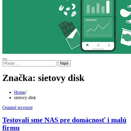
Hľadať:
Značka:
sietovy disk
Home
sietovy disk
Ostatné recenzie
Testovali sme NAS pre domácnosť i malú
firmu