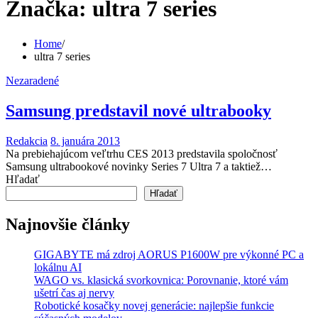
Značka:
ultra 7 series
Home
ultra 7 series
Nezaradené
Samsung predstavil nové ultrabooky
Redakcia
8. januára 2013
Na prebiehajúcom veľtrhu CES 2013 predstavila spoločnosť
Samsung ultrabookové novinky Series 7 Ultra 7 a taktiež…
Hľadať
Hľadať
Najnovšie články
GIGABYTE má zdroj AORUS P1600W pre výkonné PC a
lokálnu AI
WAGO vs. klasická svorkovnica: Porovnanie, ktoré vám
ušetrí čas aj nervy
Robotické kosačky novej generácie: najlepšie funkcie