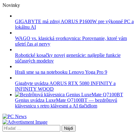
Skip
Novinky
to
content
GIGABYTE má zdroj AORUS P1600W pre výkonné PC a
lokálnu AI
WAGO vs. klasická svorkovnica: Porovnanie, ktoré vám
ušetrí čas aj nervy
Robotické kosačky novej generácie: najlepšie funkcie
súčasných modelov
Hrali sme sa na notebooku Lenovo Yoga Pro 9
Gigabyte uvádza AORUS RTX 5080 INFINITY a
INFINITY WOOD
Genius uvádza LuxeMate Q7100BT — bezdrôtovú
klávesnicu s retro klávesmi a AI tlačidlom
Hľadať: