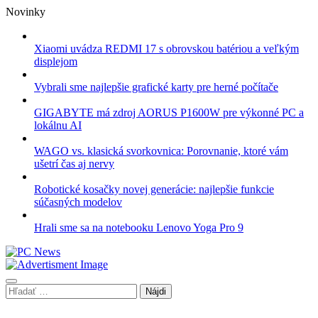
Skip
Novinky
to
content
Xiaomi uvádza REDMI 17 s obrovskou batériou a veľkým
displejom
Vybrali sme najlepšie grafické karty pre herné počítače
GIGABYTE má zdroj AORUS P1600W pre výkonné PC a
lokálnu AI
WAGO vs. klasická svorkovnica: Porovnanie, ktoré vám
ušetrí čas aj nervy
Robotické kosačky novej generácie: najlepšie funkcie
súčasných modelov
Hrali sme sa na notebooku Lenovo Yoga Pro 9
Hľadať: