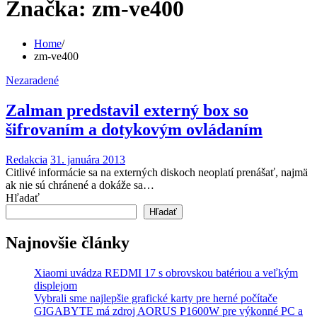
Značka:
zm-ve400
Home
zm-ve400
Nezaradené
Zalman predstavil externý box so
šifrovaním a dotykovým ovládaním
Redakcia
31. januára 2013
Citlivé informácie sa na externých diskoch neoplatí prenášať, najmä
ak nie sú chránené a dokáže sa…
Hľadať
Hľadať
Najnovšie články
Xiaomi uvádza REDMI 17 s obrovskou batériou a veľkým
displejom
Vybrali sme najlepšie grafické karty pre herné počítače
GIGABYTE má zdroj AORUS P1600W pre výkonné PC a