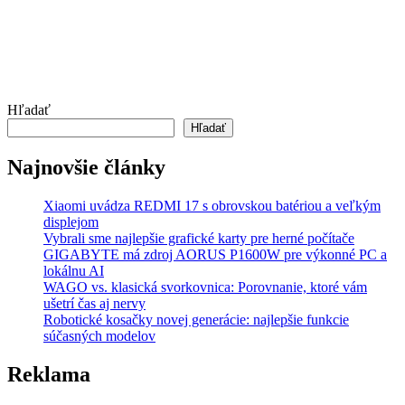
Hľadať
Hľadať
Najnovšie články
Xiaomi uvádza REDMI 17 s obrovskou batériou a veľkým
displejom
Vybrali sme najlepšie grafické karty pre herné počítače
GIGABYTE má zdroj AORUS P1600W pre výkonné PC a
lokálnu AI
WAGO vs. klasická svorkovnica: Porovnanie, ktoré vám
ušetrí čas aj nervy
Robotické kosačky novej generácie: najlepšie funkcie
súčasných modelov
Reklama