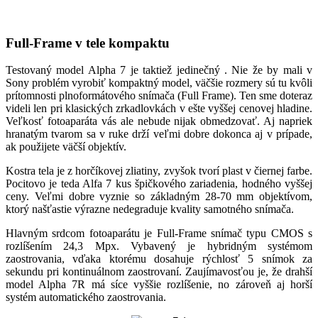
Full-Frame v tele kompaktu
Testovaný model Alpha 7 je taktiež jedinečný . Nie že by mali v
Sony problém vyrobiť kompaktný model, väčšie rozmery sú tu kvôli
prítomnosti plnoformátového snímača (Full Frame). Ten sme doteraz
videli len pri klasických zrkadlovkách v ešte vyššej cenovej hladine.
Veľkosť fotoaparáta vás ale nebude nijak obmedzovať. Aj napriek
hranatým tvarom sa v ruke drží veľmi dobre dokonca aj v prípade,
ak použijete väčší objektív.
Kostra tela je z horčíkovej zliatiny, zvyšok tvorí plast v čiernej farbe.
Pocitovo je teda Alfa 7 kus špičkového zariadenia, hodného vyššej
ceny. Veľmi dobre vyznie so základným 28-70 mm objektívom,
ktorý našťastie výrazne nedegraduje kvality samotného snímača.
Hlavným srdcom fotoaparátu je Full-Frame snímač typu CMOS s
rozlíšením 24,3 Mpx. Vybavený je hybridným systémom
zaostrovania, vďaka ktorému dosahuje rýchlosť 5 snímok za
sekundu pri kontinuálnom zaostrovaní. Zaujímavosťou je, že drahší
model Alpha 7R má síce vyššie rozlíšenie, no zároveň aj horší
systém automatického zaostrovania.