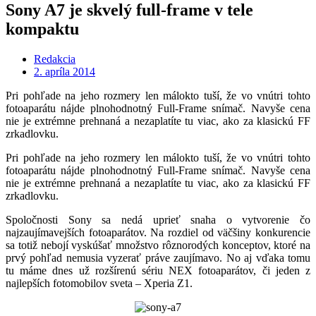
Sony A7 je skvelý full-frame v tele
kompaktu
Redakcia
2. apríla 2014
Pri pohľade na jeho rozmery len málokto tuší, že vo vnútri tohto
fotoaparátu nájde plnohodnotný Full-Frame snímač. Navyše cena
nie je extrémne prehnaná a nezaplatíte tu viac, ako za klasickú FF
zrkadlovku.
Pri pohľade na jeho rozmery len málokto tuší, že vo vnútri tohto
fotoaparátu nájde plnohodnotný Full-Frame snímač. Navyše cena
nie je extrémne prehnaná a nezaplatíte tu viac, ako za klasickú FF
zrkadlovku.
Spoločnosti Sony sa nedá uprieť snaha o vytvorenie čo
najzaujímavejších fotoaparátov. Na rozdiel od väčšiny konkurencie
sa totiž nebojí vyskúšať množstvo rôznorodých konceptov, ktoré na
prvý pohľad nemusia vyzerať práve zaujímavo. No aj vďaka tomu
tu máme dnes už rozšírenú sériu NEX fotoaparátov, či jeden z
najlepších fotomobilov sveta – Xperia Z1.