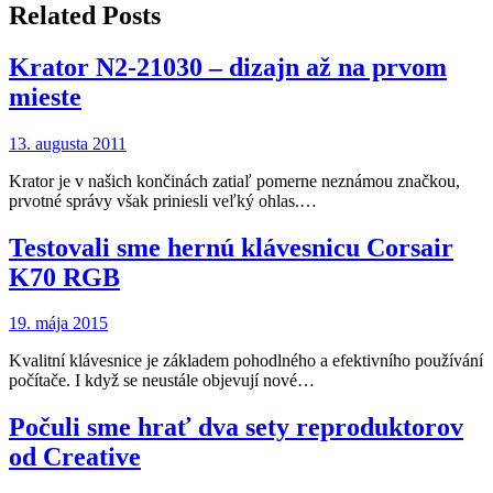
článku
Related Posts
Krator N2-21030 – dizajn až na prvom
mieste
13. augusta 2011
Krator je v našich končinách zatiaľ pomerne neznámou značkou,
prvotné správy však priniesli veľký ohlas.…
Testovali sme hernú klávesnicu Corsair
K70 RGB
19. mája 2015
Kvalitní klávesnice je základem pohodlného a efektivního používání
počítače. I když se neustále objevují nové…
Počuli sme hrať dva sety reproduktorov
od Creative