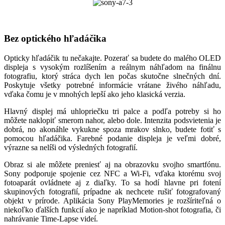
Bez optického hľadáčika
Opticky hľadáčik tu nečakajte. Pozerať sa budete do malého OLED
displeja s vysokým rozlíšením a reálnym náhľadom na finálnu
fotografiu, ktorý stráca dych len počas skutočne slnečných dní.
Poskytuje všetky potrebné informácie vrátane živého náhľadu,
vďaka čomu je v mnohých lepší ako jeho klasická verzia.
Hlavný displej má uhlopriečku tri palce a podľa potreby si ho
môžete naklopiť smerom nahor, alebo dole. Intenzita podsvietenia je
dobrá, no akonáhle vykukne spoza mrakov slnko, budete fotiť s
pomocou hľadáčika. Farebné podanie displeja je veľmi dobré,
výrazne sa nelíši od výsledných fotografií.
Obraz si ale môžete preniesť aj na obrazovku svojho smartfónu.
Sony podporuje spojenie cez NFC a Wi-Fi, vďaka ktorému svoj
fotoaparát ovládnete aj z diaľky. To sa hodí hlavne pri fotení
skupinových fotografií, prípadne ak nechcete rušiť fotografovaný
objekt v prírode. Aplikácia Sony PlayMemories je rozšíriteľná o
niekoľko ďalších funkcií ako je napríklad Motion-shot fotografia, či
nahrávanie Time-Lapse videí.