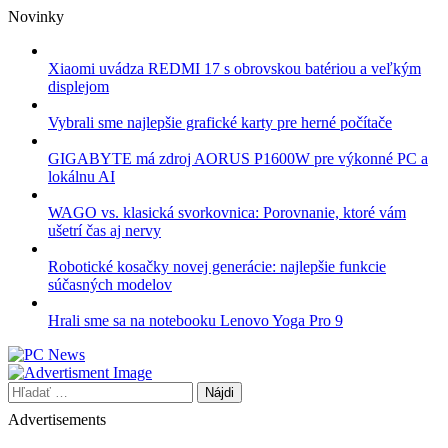
Skip
Novinky
to
content
Xiaomi uvádza REDMI 17 s obrovskou batériou a veľkým
displejom
Vybrali sme najlepšie grafické karty pre herné počítače
GIGABYTE má zdroj AORUS P1600W pre výkonné PC a
lokálnu AI
WAGO vs. klasická svorkovnica: Porovnanie, ktoré vám
ušetrí čas aj nervy
Robotické kosačky novej generácie: najlepšie funkcie
súčasných modelov
Hrali sme sa na notebooku Lenovo Yoga Pro 9
Hľadať:
Advertisements