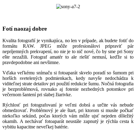
Fotí naozaj dobre
Kvalita fotografií je vynikajúca, no len v prípade, ak budete fotiť do
formátu RAW. JPEG môže profesionálovi pripraviť pár
nepríjemných prekvapení, no nie je to nič nové, čo by sme pri Sony
ešte nezažili. Fotograf amatér to ale riešiť nemusí, keďže si to
pravdepodobne ani nevšimne.
Vďaka veľkému snímaču si fotoaparát skvelo poradí so šumom pri
horších svetelených podmienkach, kedy navyše nedochádza k
viditeľnej strate detailov pri použití redukcie šumu. Nočná fotografia
je bezproblémová, rovnako aj fotenie nezbedných potomkov pri
večernom šantení pri slabej žiarivke.
Rýchlosť pri fotografovaní je veľmi dobrá a určite vás nebude
obmedzovať. Problémový je ale štart, pri ktorom si musíte počkať
niekoľko sekúnd, počas ktorých vám môže ujsť nejeden dôležitý
okamih. A nechávať fotoaparát neustále zapnutý je rýchla cesta k
vybitiu kapacitne neveľkej batérie.