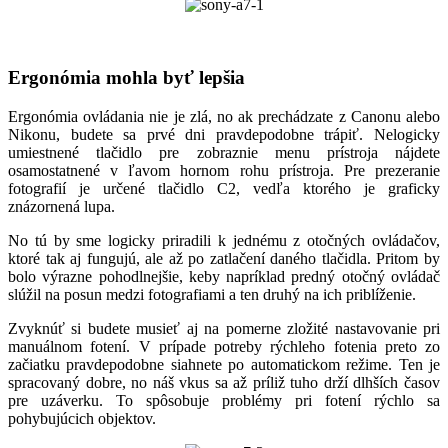
Ergonómia mohla byť lepšia
Ergonómia ovládania nie je zlá, no ak prechádzate z Canonu alebo
Nikonu, budete sa prvé dni pravdepodobne trápiť. Nelogicky
umiestnené tlačidlo pre zobraznie menu prístroja nájdete
osamostatnené v ľavom hornom rohu prístroja. Pre prezeranie
fotografií je určené tlačidlo C2, vedľa ktorého je graficky
znázornená lupa.
No tú by sme logicky priradili k jednému z otočných ovládačov,
ktoré tak aj fungujú, ale až po zatlačení daného tlačidla. Pritom by
bolo výrazne pohodlnejšie, keby napríklad predný otočný ovládač
slúžil na posun medzi fotografiami a ten druhý na ich priblíženie.
Zvyknúť si budete musieť aj na pomerne zložité nastavovanie pri
manuálnom fotení. V prípade potreby rýchleho fotenia preto zo
začiatku pravdepodobne siahnete po automatickom režime. Ten je
spracovaný dobre, no náš vkus sa až príliž tuho drží dlhších časov
pre uzáverku. To spôsobuje problémy pri fotení rýchlo sa
pohybujúcich objektov.