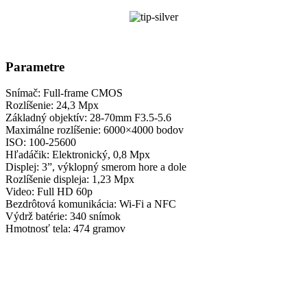
Parametre
Snímač: Full-frame CMOS
Rozlíšenie: 24,3 Mpx
Základný objektív: 28-70mm F3.5-5.6
Maximálne rozlíšenie: 6000×4000 bodov
ISO: 100-25600
Hľadáčik: Elektronický, 0,8 Mpx
Displej: 3”, výklopný smerom hore a dole
Rozlíšenie displeja: 1,23 Mpx
Video: Full HD 60p
Bezdrôtová komunikácia: Wi-Fi a NFC
Výdrž batérie: 340 snímok
Hmotnosť tela: 474 gramov