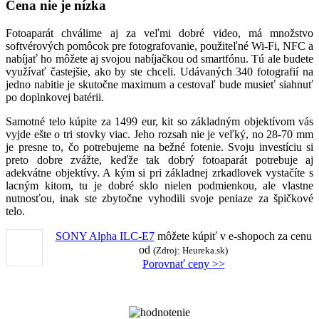
Cena nie je nízka
Fotoaparát chválime aj za veľmi dobré video, má množstvo
softvérových pomôcok pre fotografovanie, použiteľné Wi-Fi, NFC a
nabíjať ho môžete aj svojou nabíjačkou od smartfónu. Tú ale budete
využívať častejšie, ako by ste chceli. Udávaných 340 fotografií na
jedno nabitie je skutočne maximum a cestovaľ bude musieť siahnuť
po doplnkovej batérii.
Samotné telo kúpite za 1499 eur, kit so základným objektívom vás
vyjde ešte o tri stovky viac. Jeho rozsah nie je veľký, no 28-70 mm
je presne to, čo potrebujeme na bežné fotenie. Svoju investíciu si
preto dobre zvážte, keďže tak dobrý fotoaparát potrebuje aj
adekvátne objektívy. A kým si pri základnej zrkadlovek vystačíte s
lacným kitom, tu je dobré sklo nielen podmienkou, ale vlastne
nutnosťou, inak ste zbytočne vyhodili svoje peniaze za špičkové
telo.
SONY Alpha ILC-E7
môžete kúpiť v
e-shopoch za cenu
od
(Zdroj: Heureka.sk)
Porovnať ceny >>