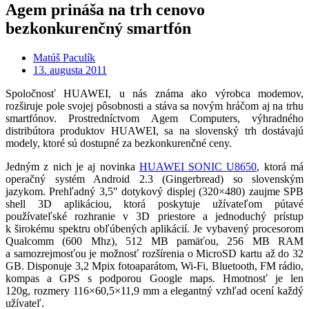
Agem prináša na trh cenovo
bezkonkurenčný smartfón
Matúš Paculík
13. augusta 2011
Spoločnosť HUAWEI, u nás známa ako výrobca modemov,
rozširuje pole svojej pôsobnosti a stáva sa novým hráčom aj na trhu
smartfónov. Prostredníctvom Agem Computers, výhradného
distribútora produktov HUAWEI, sa na slovenský trh dostávajú
modely, ktoré sú dostupné za bezkonkurenčné ceny.
Jedným z nich je aj novinka
HUAWEI SONIC U8650
, ktorá má
operačný systém Android 2.3 (Gingerbread) so slovenským
jazykom. Prehľadný 3,5″ dotykový displej (320×480) zaujme SPB
shell 3D aplikáciou, ktorá poskytuje užívateľom pútavé
používateľské rozhranie v 3D priestore a jednoduchý prístup
k širokému spektru obľúbených aplikácií. Je vybavený procesorom
Qualcomm (600 Mhz), 512 MB pamäťou, 256 MB RAM
a samozrejmosťou je možnosť rozšírenia o MicroSD kartu až do 32
GB. Disponuje 3,2 Mpix fotoaparátom, Wi-Fi, Bluetooth, FM rádio,
kompas a GPS s podporou Google maps. Hmotnosť je len
120g, rozmery 116×60,5×11,9 mm a elegantný vzhľad ocení každý
užívateľ.