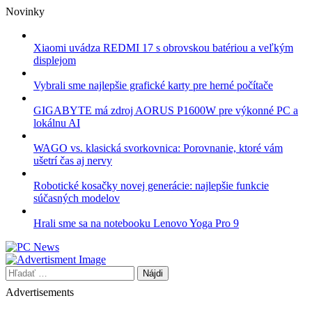
Skip
Novinky
to
content
Xiaomi uvádza REDMI 17 s obrovskou batériou a veľkým
displejom
Vybrali sme najlepšie grafické karty pre herné počítače
GIGABYTE má zdroj AORUS P1600W pre výkonné PC a
lokálnu AI
WAGO vs. klasická svorkovnica: Porovnanie, ktoré vám
ušetrí čas aj nervy
Robotické kosačky novej generácie: najlepšie funkcie
súčasných modelov
Hrali sme sa na notebooku Lenovo Yoga Pro 9
Hľadať:
Advertisements