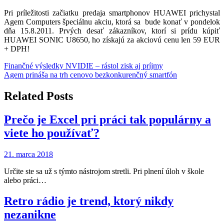
Pri príležitosti začiatku predaja smartphonov HUAWEI prichystal
Agem Computers špeciálnu akciu, ktorá sa bude konať v pondelok
dňa 15.8.2011. Prvých desať zákazníkov, ktorí si prídu kúpiť
HUAWEI SONIC U8650, ho získajú za akciovú cenu len 59 EUR
+ DPH!
Navigácia
Finančné výsledky NVIDIE – rástol zisk aj príjmy
Agem prináša na trh cenovo bezkonkurenčný smartfón
v
článku
Related Posts
Prečo je Excel pri práci tak populárny a
viete ho používať?
21. marca 2018
Určite ste sa už s týmto nástrojom stretli. Pri plnení úloh v škole
alebo práci…
Retro rádio je trend, ktorý nikdy
nezanikne