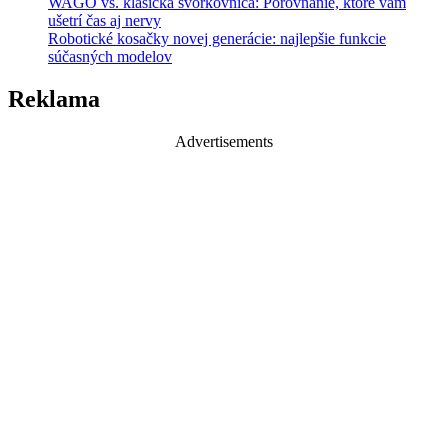
WAGO vs. klasická svorkovnica: Porovnanie, ktoré vám
ušetrí čas aj nervy
Robotické kosačky novej generácie: najlepšie funkcie
súčasných modelov
Reklama
Advertisements