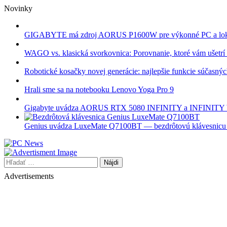
Skip
Novinky
to
content
GIGABYTE má zdroj AORUS P1600W pre výkonné PC a lok
WAGO vs. klasická svorkovnica: Porovnanie, ktoré vám ušetrí 
Robotické kosačky novej generácie: najlepšie funkcie súčasný
Hrali sme sa na notebooku Lenovo Yoga Pro 9
Gigabyte uvádza AORUS RTX 5080 INFINITY a INFINI
Genius uvádza LuxeMate Q7100BT — bezdrôtovú klávesnicu s 
Hľadať:
Advertisements