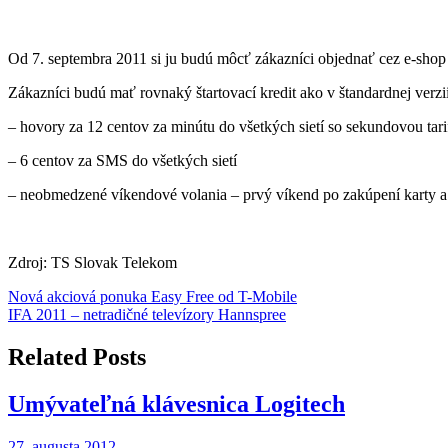
Od 7. septembra 2011 si ju budú môcť zákazníci objednať cez e-shop a
Zákazníci budú mať rovnaký štartovací kredit ako v štandardnej verzi
– hovory za 12 centov za minútu do všetkých sietí so sekundovou tari
– 6 centov za SMS do všetkých sietí
– neobmedzené víkendové volania – prvý víkend po zakúpení karty a 
Zdroj: TS Slovak Telekom
Navigácia
Nová akciová ponuka Easy Free od T-Mobile
IFA 2011 – netradičné televízory Hannspree
v
článku
Related Posts
Umývateľná klávesnica Logitech
27. augusta 2012