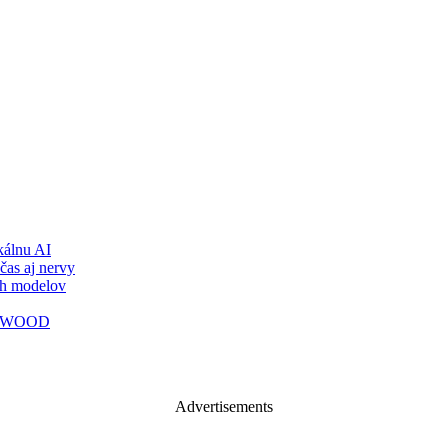
álnu AI
čas aj nervy
ch modelov
TY WOOD
Advertisements