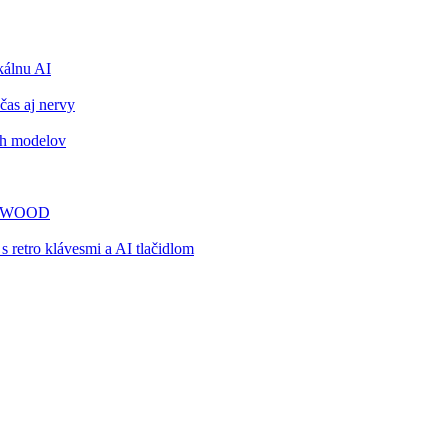
álnu AI
čas aj nervy
ch modelov
TY WOOD
retro klávesmi a AI tlačidlom