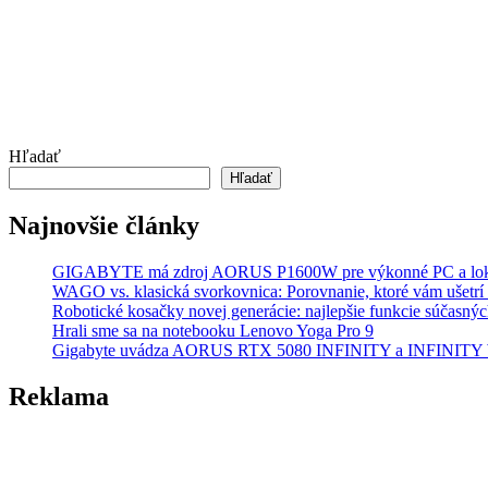
Hľadať
Hľadať
Najnovšie články
GIGABYTE má zdroj AORUS P1600W pre výkonné PC a lok
WAGO vs. klasická svorkovnica: Porovnanie, ktoré vám ušetrí 
Robotické kosačky novej generácie: najlepšie funkcie súčasný
Hrali sme sa na notebooku Lenovo Yoga Pro 9
Gigabyte uvádza AORUS RTX 5080 INFINITY a INFINI
Reklama