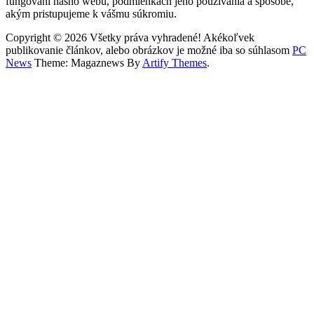
fungovaní nášho webu, podmienkach jeho používania a spôsobe,
akým pristupujeme k vášmu súkromiu.
Copyright © 2026 Všetky práva vyhradené! Akékoľvek
publikovanie článkov, alebo obrázkov je možné iba so súhlasom
PC
News
Theme: Magaznews By
Artify Themes
.