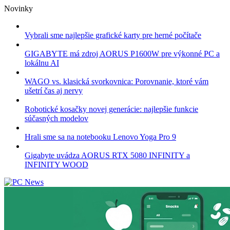
Skip
Novinky
to
content
Vybrali sme najlepšie grafické karty pre herné počítače
GIGABYTE má zdroj AORUS P1600W pre výkonné PC a
lokálnu AI
WAGO vs. klasická svorkovnica: Porovnanie, ktoré vám
ušetrí čas aj nervy
Robotické kosačky novej generácie: najlepšie funkcie
súčasných modelov
Hrali sme sa na notebooku Lenovo Yoga Pro 9
Gigabyte uvádza AORUS RTX 5080 INFINITY a
INFINITY WOOD