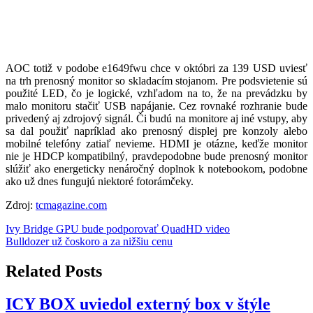
AOC totiž v podobe e1649fwu chce v októbri za 139 USD uviesť
na trh prenosný monitor so skladacím stojanom. Pre podsvietenie sú
použité LED, čo je logické, vzhľadom na to, že na prevádzku by
malo monitoru stačiť USB napájanie. Cez rovnaké rozhranie bude
privedený aj zdrojový signál. Či budú na monitore aj iné vstupy, aby
sa dal použiť napríklad ako prenosný displej pre konzoly alebo
mobilné telefóny zatiaľ nevieme. HDMI je otázne, keďže monitor
nie je HDCP kompatibilný, pravdepodobne bude prenosný monitor
slúžiť ako energeticky nenáročný doplnok k notebookom, podobne
ako už dnes fungujú niektoré fotorámčeky.
Zdroj:
tcmagazine.com
Navigácia
Ivy Bridge GPU bude podporovať QuadHD video
Bulldozer už čoskoro a za nižšiu cenu
v
článku
Related Posts
ICY BOX uviedol externý box v štýle