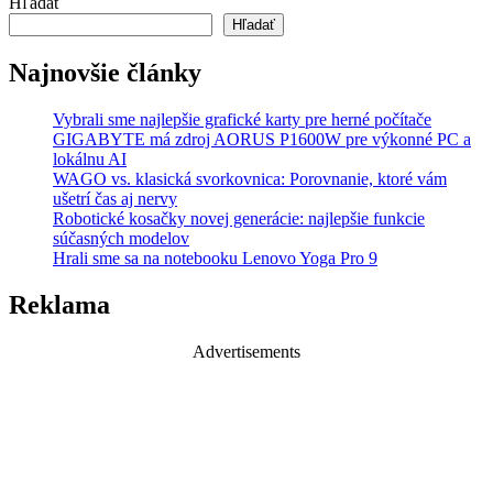
Hľadať
Hľadať
Najnovšie články
Vybrali sme najlepšie grafické karty pre herné počítače
GIGABYTE má zdroj AORUS P1600W pre výkonné PC a
lokálnu AI
WAGO vs. klasická svorkovnica: Porovnanie, ktoré vám
ušetrí čas aj nervy
Robotické kosačky novej generácie: najlepšie funkcie
súčasných modelov
Hrali sme sa na notebooku Lenovo Yoga Pro 9
Reklama
Advertisements