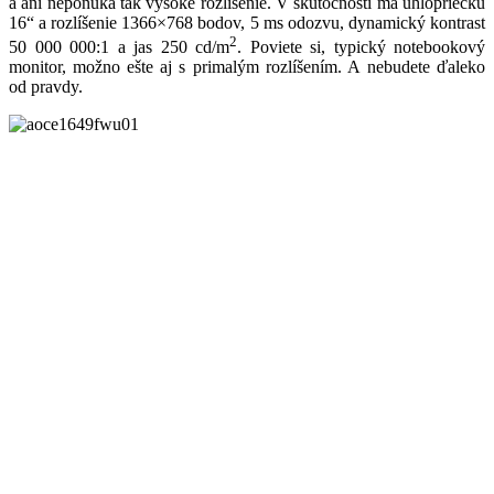
a ani neponúka tak vysoké rozlíšenie. V skutočnosti má uhlopriečku
16“ a rozlíšenie 1366×768 bodov, 5 ms odozvu, dynamický kontrast
2
50 000 000:1 a jas 250 cd/m
. Poviete si, typický notebookový
monitor, možno ešte aj s primalým rozlíšením. A nebudete ďaleko
od pravdy.