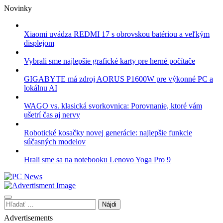
Skip
Novinky
to
content
Xiaomi uvádza REDMI 17 s obrovskou batériou a veľkým
displejom
Vybrali sme najlepšie grafické karty pre herné počítače
GIGABYTE má zdroj AORUS P1600W pre výkonné PC a
lokálnu AI
WAGO vs. klasická svorkovnica: Porovnanie, ktoré vám
ušetrí čas aj nervy
Robotické kosačky novej generácie: najlepšie funkcie
súčasných modelov
Hrali sme sa na notebooku Lenovo Yoga Pro 9
Hľadať:
Advertisements