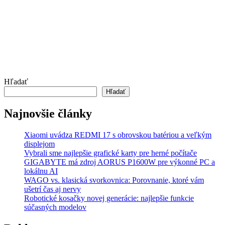
Hľadať
Hľadať
Najnovšie články
Xiaomi uvádza REDMI 17 s obrovskou batériou a veľkým
displejom
Vybrali sme najlepšie grafické karty pre herné počítače
GIGABYTE má zdroj AORUS P1600W pre výkonné PC a
lokálnu AI
WAGO vs. klasická svorkovnica: Porovnanie, ktoré vám
ušetrí čas aj nervy
Robotické kosačky novej generácie: najlepšie funkcie
súčasných modelov