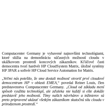
Computacenter Germany je vybavené najnovšími technológiami,
ktoré slúžia na demonštráciu súčasných možností cloudu v
ukážkovom prostredí koncových zákazníkov. Kľúčové časti
democentra tvorí hardvér HP CloudSystem Matrix, úložné systémy
HP 3PAR a softvér HP Cloud Service Automation for Matrix.
„
Veľmi nás potešilo, že sme dostali možnosť otvoriť prvé cloudové
democentrum HP v oblasti EMEA,
“ povedal Reiner Louis, člen
predstavenstva Computacenter Germany. „
Cloud od základu mení
spôsob využitia technológií, ale zďaleka nie každý si ešte dokáže
predstaviť jeho možnosti. Tímy našich návrhárov a inžinierov sú
preto pripravené ukázať všetkým zákazníkom skutočnú silu cloudu v
prirodzenom prostredí.“