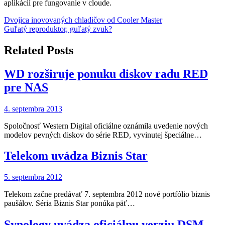
aplikácií pre fungovanie v cloude.
Navigácia
Dvojica inovovaných chladičov od Cooler Master
Guľatý reproduktor, guľatý zvuk?
v
článku
Related Posts
WD rozširuje ponuku diskov radu RED
pre NAS
4. septembra 2013
Spoločnosť Western Digital oficiálne oznámila uvedenie nových
modelov pevných diskov do série RED, vyvinutej špeciálne…
Telekom uvádza Biznis Star
5. septembra 2012
Telekom začne predávať 7. septembra 2012 nové portfólio biznis
paušálov. Séria Biznis Star ponúka päť…
Synology uvádza oficiálnu verziu DSM