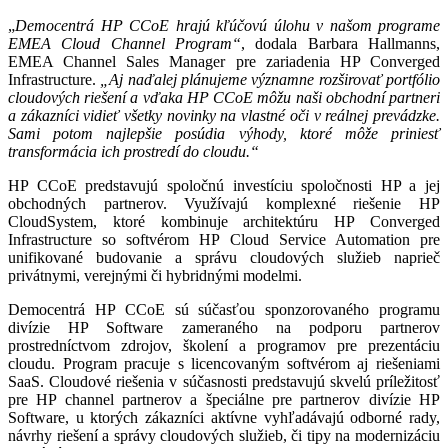
„
Democentrá HP CCoE hrajú kľúčovú úlohu v našom programe
EMEA Cloud Channel Program“
, dodala Barbara Hallmanns,
EMEA Channel Sales Manager pre zariadenia HP Converged
Infrastructure.
„Aj naďalej plánujeme významne rozširovať portfólio
cloudových riešení a vďaka HP CCoE môžu naši obchodní partneri
a zákazníci vidieť všetky novinky na vlastné oči v reálnej prevádzke.
Sami potom najlepšie posúdia výhody, ktoré môže priniesť
transformácia ich prostredí do cloudu.“
HP CCoE predstavujú spoločnú investíciu spoločnosti HP a jej
obchodných partnerov. Využívajú komplexné riešenie HP
CloudSystem, ktoré kombinuje architektúru HP Converged
Infrastructure so softvérom HP Cloud Service Automation pre
unifikované budovanie a správu cloudových služieb naprieč
privátnymi, verejnými či hybridnými modelmi.
Democentrá HP CCoE sú súčasťou sponzorovaného programu
divízie HP Software zameraného na podporu partnerov
prostredníctvom zdrojov, školení a programov pre prezentáciu
cloudu. Program pracuje s licencovaným softvérom aj riešeniami
SaaS. Cloudové riešenia v súčasnosti predstavujú skvelú príležitosť
pre HP channel partnerov a špeciálne pre partnerov divízie HP
Software, u ktorých zákazníci aktívne vyhľadávajú odborné rady,
návrhy riešení a správy cloudových služieb, či tipy na modernizáciu