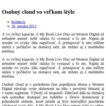
Osobný cloud vo veľkom štýle
Redakcia
18. januára 2012
A vo veľkej kapacite. S My Book Live Duo od Western Digital už
nebudete musieť riešiť otázku čo vymazať a čo nie. Najmä ak
nemáte vo zvyku dáta napaľovať. A pristupovať k nim môžete
nielen z počítačov na domácej sieti, ale trebárs aj z mobilného
telefónu.
A vo veľkej kapacite. S My Book Live Duo od Western Digital už
nebudete musieť riešiť otázku čo vymazať a čo nie. Najmä ak
nemáte vo zvyku dáta napaľovať. A pristupovať k nim môžete
nielen z počítačov na domácej sieti, ale trebárs aj z mobilného
telefónu.
Osobný cloud je v poslednom čase populárnou témou a Western
Digital zúročuje svoje skúsenosti na trhu s pevnými diskami aj
v tomto segmente. Výhody sú nesporné. Zdieľané dáta na domácej
sieti pohodlne dostupné pre každého z členov domácnosti je
jednoduché riešenie, ktoré prinúti aj tých lenivejších pravidelne
zálohovať svoje dáta. S My Book Live Duo pritom máte na výber,