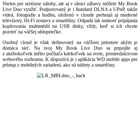
Nielen pre seriózne zálohy, ale aj v rámci zábavy môžete My Book
Live Duo využiť. Podporovaný je i štandard DLNA a UPnP, takže
videá, fotografie a hudbu, uloženú v cloude prehrajú aj moderné
televízory, Hi-Fi zostavy a smartfóny. Odpadá tak nutnosť pripájania
kopírovania multimédií na USB disky, vždy, keď si ich chcete
pozrieť na väčšej uhlopriečke.
Osobný cloud je však definovaný na väčšom priestore akým je
domáca sieť. Na svoj My Book Live Duo sa pripojíte aj
z akéhokoľvek iného počítača kdekoľvek na svete, prostredníctvom
webového rozhrania. K dispozícii je i aplikácia WD mobile apps pre
prístup z mobilných zariadení, ako sú tablety a smartfóny.