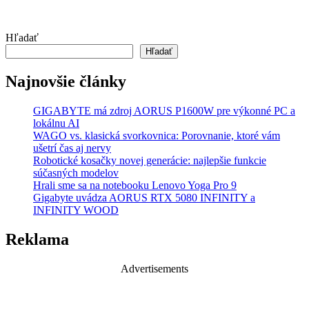
Hľadať
Hľadať
Najnovšie články
GIGABYTE má zdroj AORUS P1600W pre výkonné PC a
lokálnu AI
WAGO vs. klasická svorkovnica: Porovnanie, ktoré vám
ušetrí čas aj nervy
Robotické kosačky novej generácie: najlepšie funkcie
súčasných modelov
Hrali sme sa na notebooku Lenovo Yoga Pro 9
Gigabyte uvádza AORUS RTX 5080 INFINITY a
INFINITY WOOD
Reklama
Advertisements