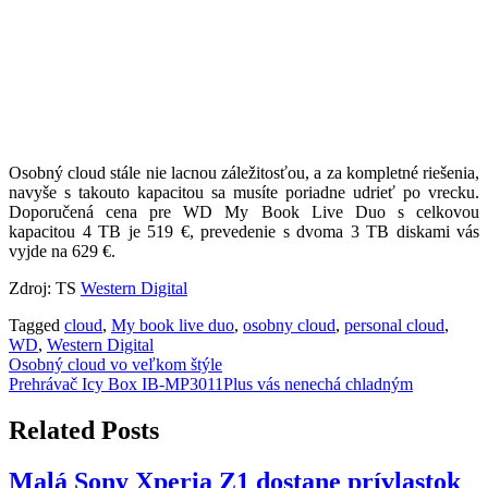
Osobný cloud stále nie lacnou záležitosťou, a za kompletné riešenia,
navyše s takouto kapacitou sa musíte poriadne udrieť po vrecku.
Doporučená cena pre WD My Book Live Duo s celkovou
kapacitou 4 TB je 519 €, prevedenie s dvoma 3 TB diskami vás
vyjde na 629 €.
Zdroj: TS
Western Digital
Tagged
cloud
,
My book live duo
,
osobny cloud
,
personal cloud
,
WD
,
Western Digital
Navigácia
Osobný cloud vo veľkom štýle
Prehrávač Icy Box IB-MP3011Plus vás nenechá chladným
v
článku
Related Posts
Malá Sony Xperia Z1 dostane prívlastok