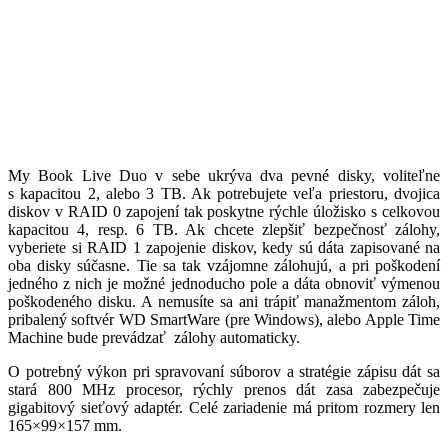
My Book Live Duo v sebe ukrýva dva pevné disky, voliteľne
s kapacitou 2, alebo 3 TB. Ak potrebujete veľa priestoru, dvojica
diskov v RAID 0 zapojení tak poskytne rýchle úložisko s celkovou
kapacitou 4, resp. 6 TB. Ak chcete zlepšiť bezpečnosť zálohy,
vyberiete si RAID 1 zapojenie diskov, kedy sú dáta zapisované na
oba disky súčasne. Tie sa tak vzájomne zálohujú, a pri poškodení
jedného z nich je možné jednoducho pole a dáta obnoviť výmenou
poškodeného disku. A nemusíte sa ani trápiť manažmentom záloh,
pribalený softvér WD SmartWare (pre Windows), alebo Apple Time
Machine bude prevádzať zálohy automaticky.
O potrebný výkon pri spravovaní súborov a stratégie zápisu dát sa
stará 800 MHz procesor, rýchly prenos dát zasa zabezpečuje
gigabitový sieťový adaptér. Celé zariadenie má pritom rozmery len
165×99×157 mm.