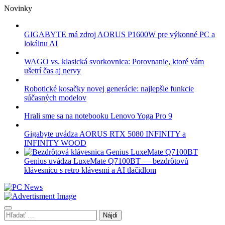
Skip
Novinky
to
content
GIGABYTE má zdroj AORUS P1600W pre výkonné PC a
lokálnu AI
WAGO vs. klasická svorkovnica: Porovnanie, ktoré vám
ušetrí čas aj nervy
Robotické kosačky novej generácie: najlepšie funkcie
súčasných modelov
Hrali sme sa na notebooku Lenovo Yoga Pro 9
Gigabyte uvádza AORUS RTX 5080 INFINITY a
INFINITY WOOD
Genius uvádza LuxeMate Q7100BT — bezdrôtovú
klávesnicu s retro klávesmi a AI tlačidlom
Hľadať: