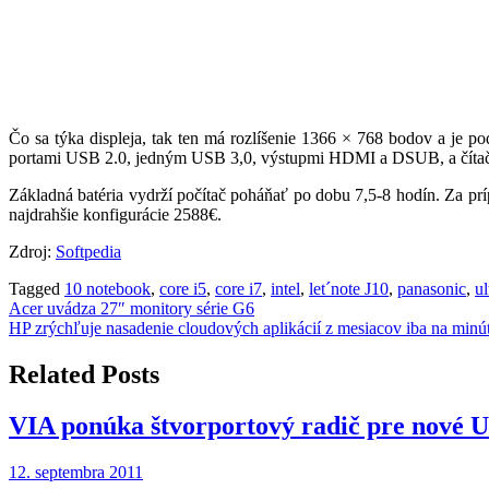
Čo sa týka displeja, tak ten má rozlíšenie 1366 × 768 bodov a j
portami USB 2.0, jedným USB 3,0, výstupmi HDMI a DSUB, a čítač
Základná batéria vydrží počítač poháňať po dobu 7,5-8 hodín. Za príp
najdrahšie konfigurácie 2588€.
Zdroj:
Softpedia
Tagged
10 notebook
,
core i5
,
core i7
,
intel
,
let´note J10
,
panasonic
,
u
Navigácia
Acer uvádza 27″ monitory série G6
HP zrýchľuje nasadenie cloudových aplikácií z mesiacov iba na minú
v
článku
Related Posts
VIA ponúka štvorportový radič pre nové 
12. septembra 2011