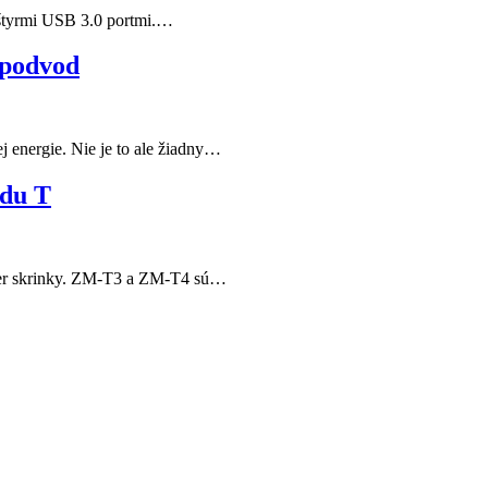
štyrmi USB 3.0 portmi.…
 podvod
j energie. Nie je to ale žiadny…
adu T
ower skrinky. ZM-T3 a ZM-T4 sú…