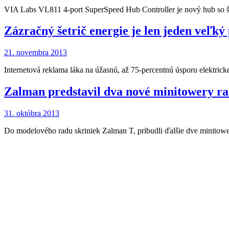
VIA Labs VL811 4-port SuperSpeed Hub Controller je nový hub so 
Zázračný šetrič energie je len jeden veľký
21. novembra 2013
Internetová reklama láka na úžasnú, až 75-percentnú úsporu elektricke
Zalman predstavil dva nové minitowery r
31. októbra 2013
Do modelového radu skriniek Zalman T, pribudli ďalšie dve minit