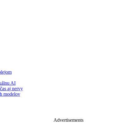
plejom
álnu AI
čas aj nervy
ch modelov
Advertisements