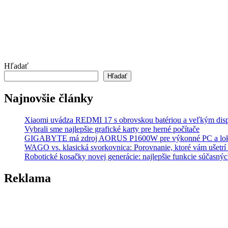
Hľadať
Hľadať
Najnovšie články
Xiaomi uvádza REDMI 17 s obrovskou batériou a veľkým dis
Vybrali sme najlepšie grafické karty pre herné počítače
GIGABYTE má zdroj AORUS P1600W pre výkonné PC a lok
WAGO vs. klasická svorkovnica: Porovnanie, ktoré vám ušetrí 
Robotické kosačky novej generácie: najlepšie funkcie súčasný
Reklama