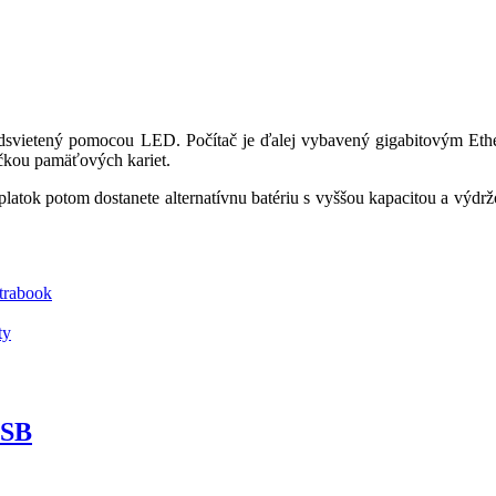
e podsvietený pomocou LED. Počítač je ďalej vybavený gigabitovým 
kou pamäťových kariet.
latok potom dostanete alternatívnu batériu s vyššou kapacitou a výdrž
ltrabook
ty
USB