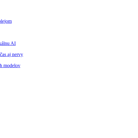
plejom
álnu AI
čas aj nervy
ch modelov