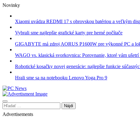
Skip
Novinky
to
content
Xiaomi uvádza REDMI 17 s obrovskou batériou a veľkým dis
Vybrali sme najlepšie grafické karty pre herné počítače
GIGABYTE má zdroj AORUS P1600W pre výkonné PC a lok
WAGO vs. klasická svorkovnica: Porovnanie, ktoré vám ušetrí 
Robotické kosačky novej generácie: najlepšie funkcie súčasný
Hrali sme sa na notebooku Lenovo Yoga Pro 9
Hľadať:
Advertisements