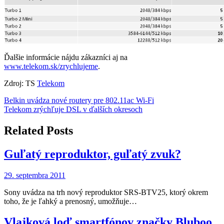
Ďalšie informácie nájdu zákazníci aj na
www.telekom.sk/zrychlujeme
.
Zdroj: TS
Telekom
Navigácia
Belkin uvádza nové routery pre 802.11ac Wi-Fi
Telekom zrýchľuje DSL v ďalších okresoch
v
článku
Related Posts
Guľatý reproduktor, guľatý zvuk?
29. septembra 2011
Sony uvádza na trh nový reproduktor SRS-BTV25, ktorý okrem
toho, že je ľahký a prenosný, umožňuje…
Vlajková loď smartfónov značky Bluboo