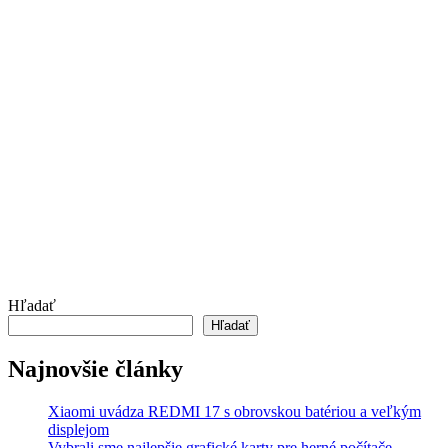
Hľadať
Hľadať
Najnovšie články
Xiaomi uvádza REDMI 17 s obrovskou batériou a veľkým
displejom
Vybrali sme najlepšie grafické karty pre herné počítače