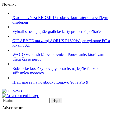
Skip
Novinky
to
content
Xiaomi uvádza REDMI 17 s obrovskou batériou a veľkým
displejom
Vybrali sme najlepšie grafické karty pre herné počítače
GIGABYTE má zdroj AORUS P1600W pre výkonné PC a
lokálnu AI
WAGO vs. klasická svorkovnica: Porovnanie, ktoré vám
ušetrí čas aj nervy
Robotické kosačky novej generácie: najlepšie funkcie
súčasných modelov
Hrali sme sa na notebooku Lenovo Yoga Pro 9
Hľadať:
Advertisements