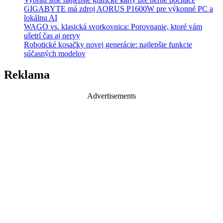
GIGABYTE má zdroj AORUS P1600W pre výkonné PC a
lokálnu AI
WAGO vs. klasická svorkovnica: Porovnanie, ktoré vám
ušetrí čas aj nervy
Robotické kosačky novej generácie: najlepšie funkcie
súčasných modelov
Reklama
Advertisements