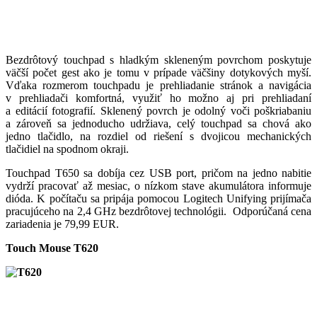
Bezdrôtový touchpad s hladkým skleneným povrchom poskytuje
väčší počet gest ako je tomu v prípade väčšiny dotykových myší.
Vďaka rozmerom touchpadu je prehliadanie stránok a navigácia
v prehliadači komfortná, využiť ho možno aj pri prehliadaní
a editácií fotografií. Sklenený povrch je odolný voči poškriabaniu
a zároveň sa jednoducho udržiava, celý touchpad sa chová ako
jedno tlačidlo, na rozdiel od riešení s dvojicou mechanických
tlačidiel na spodnom okraji.
Touchpad T650 sa dobíja cez USB port, pričom na jedno nabitie
vydrží pracovať až mesiac, o nízkom stave akumulátora informuje
dióda. K počítaču sa pripája pomocou Logitech Unifying prijímača
pracujúceho na 2,4 GHz bezdrôtovej technológii. Odporúčaná cena
zariadenia je 79,99 EUR.
Touch Mouse T620