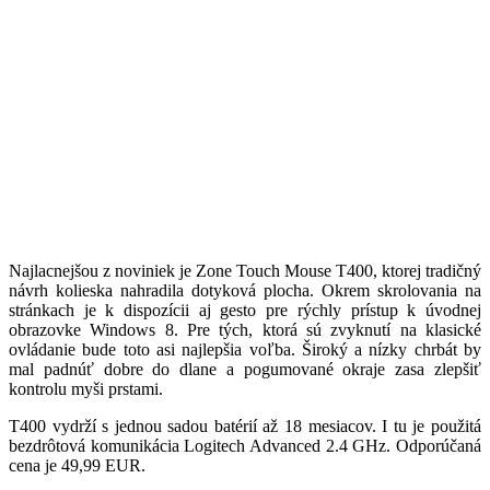
Najlacnejšou z noviniek je Zone Touch Mouse T400, ktorej tradičný
návrh kolieska nahradila dotyková plocha. Okrem skrolovania na
stránkach je k dispozícii aj gesto pre rýchly prístup k úvodnej
obrazovke Windows 8. Pre tých, ktorá sú zvyknutí na klasické
ovládanie bude toto asi najlepšia voľba. Široký a nízky chrbát by
mal padnúť dobre do dlane a pogumované okraje zasa zlepšiť
kontrolu myši prstami.
T400 vydrží s jednou sadou batérií až 18 mesiacov. I tu je použitá
bezdrôtová komunikácia Logitech Advanced 2.4 GHz. Odporúčaná
cena je 49,99 EUR.