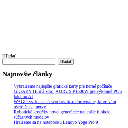
Hľadať
Hľadať
Najnovšie články
Vybrali sme najlepšie grafické karty pre herné počítače
GIGABYTE má zdroj AORUS P1600W pre výkonné PC a
lokálnu AI
WAGO vs. klasická svorkovnica: Porovnanie, ktoré vám
ušetrí čas aj nervy
Robotické kosačky novej generácie: najlepšie funkcie
súčasných modelov
Hrali sme sa na notebooku Lenovo Yoga Pro 9