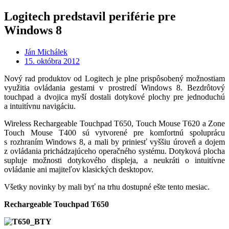
Logitech predstavil periférie pre
Windows 8
Ján Michálek
15. októbra 2012
Nový rad produktov od Logitech je plne prispôsobený možnostiam
využitia ovládania gestami v prostredí Windows 8. Bezdrôtový
touchpad a dvojica myší dostali dotykové plochy pre jednoduchú
a intuitívnu navigáciu.
Wireless Rechargeable Touchpad T650, Touch Mouse T620 a Zone
Touch Mouse T400 sú vytvorené pre komfortnú spoluprácu
s rozhraním Windows 8, a mali by priniesť vyššiu úroveň a dojem
z ovládania prichádzajúceho operačného systému. Dotyková plocha
supluje možnosti dotykového displeja, a neukráti o intuitívne
ovládanie ani majiteľov klasických desktopov.
Všetky novinky by mali byť na trhu dostupné ešte tento mesiac.
Rechargeable Touchpad T650