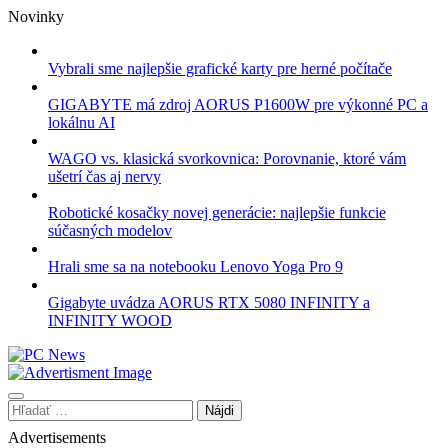
Skip
Novinky
to
content
Vybrali sme najlepšie grafické karty pre herné počítače
GIGABYTE má zdroj AORUS P1600W pre výkonné PC a
lokálnu AI
WAGO vs. klasická svorkovnica: Porovnanie, ktoré vám
ušetrí čas aj nervy
Robotické kosačky novej generácie: najlepšie funkcie
súčasných modelov
Hrali sme sa na notebooku Lenovo Yoga Pro 9
Gigabyte uvádza AORUS RTX 5080 INFINITY a
INFINITY WOOD
Hľadať:
Advertisements