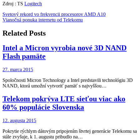
Zdroj : TS
Logitech
Navigácia
Svetový rekord vo frekvencii procesorov AMD A10
Vianočná ponuka internetu od Telekomu
v
článku
Related Posts
Intel a Micron vyrobia nové 3D NAND
Flash pamäte
27. marca 2015
Spoločnosti Micron Technology a Intel predstavili technológiu 3D
NAND, ktorá umožní vytvoriť pamäť s najvyššou…
Telekom pokrýva LTE sieťou viac ako
60% populácie Slovenska
12. augusta 2015
Pokrytie rýchlym dátovým pripojením štvrtej generácie Telekomu sa
stále zvyšuje, k 1. augustu pribudlo na…