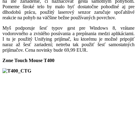
na iné zariadenie, či naznačovať gestá samotným pohybom.
Pomerne široké telo by malo byť dostatočne pohodlné aj pre
dlhodobú prácu, použitý laserový senzor zaručuje spoľahlivé
reakcie na pohyb na väčšine bežne používaných povrchov.
Myš podporuje šesť typov gest pre Windows 8, vrátane
vodorovného a zvislého posúvania a prepínania medzi aplikáciami.
I tu je použitý Unifying prijímač, ku ktorému je možné pripojiť
naraz až šesť zariadení; netreba tak použiť šesť samostatných
prijímačov. Cena novinky bude 69,99 EUR.
Zone Touch Mouse T400