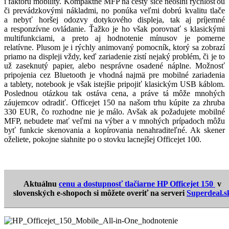
i faktoru mobility. Kompaktné MFP na cesty síce neoslní rýchlosťou
či prevádzkovými nákladmi, no ponúka veľmi dobrú kvalitu tlače
a nebyť horšej odozvy dotykového displeja, tak aj príjemné
a responzívne ovládanie. Ťažko je ho však porovnať s klasickými
multifunkciami, a preto aj hodnotenie mínusov je pomerne
relatívne. Plusom je i rýchly animovaný pomocník, ktorý sa zobrazí
priamo na displeji vždy, keď zariadenie zistí nejaký problém, či je to
už zaseknutý papier, alebo nesprávne osadené náplne. Možnosť
pripojenia cez Bluetooth je vhodná najmä pre mobilné zariadenia
a tablety, notebook je však istejšie pripojiť klasickým USB káblom.
Poslednou otázkou tak ostáva cena, a práve tá môže mnohých
záujemcov odradiť. Officejet 150 na našom trhu kúpite za zhruba
330 EUR, čo rozhodne nie je málo. Avšak ak požadujete mobilné
MFP, nebudete mať veľmi na výber a v mnohých prípadoch môžu
byť funkcie skenovania a kopírovania nenahraditeľné. Ak skener
oželiete, pokojne siahnite po o stovku lacnejšej Officejet 100.
Aktuálnu
cenu a dostupnosť tlačiarne HP Officejet 150
v
slovenských e-shopoch si môžete overiť na serveri
Superdeal.s