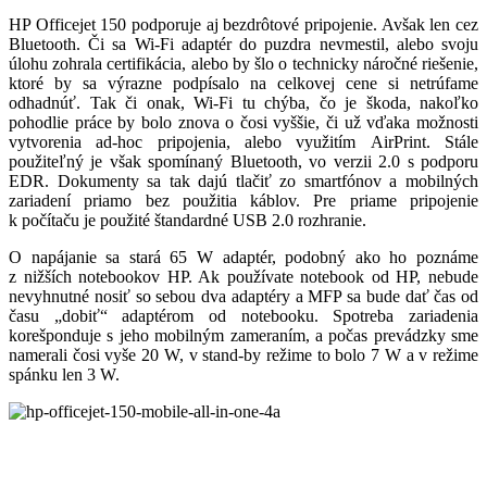
HP Officejet 150 podporuje aj bezdrôtové pripojenie. Avšak len cez
Bluetooth. Či sa Wi-Fi adaptér do puzdra nevmestil, alebo svoju
úlohu zohrala certifikácia, alebo by šlo o technicky náročné riešenie,
ktoré by sa výrazne podpísalo na celkovej cene si netrúfame
odhadnúť. Tak či onak, Wi-Fi tu chýba, čo je škoda, nakoľko
pohodlie práce by bolo znova o čosi vyššie, či už vďaka možnosti
vytvorenia ad-hoc pripojenia, alebo využitím AirPrint. Stále
použiteľný je však spomínaný Bluetooth, vo verzii 2.0 s podporu
EDR. Dokumenty sa tak dajú tlačiť zo smartfónov a mobilných
zariadení priamo bez použitia káblov. Pre priame pripojenie
k počítaču je použité štandardné USB 2.0 rozhranie.
O napájanie sa stará 65 W adaptér, podobný ako ho poznáme
z nižších notebookov HP. Ak používate notebook od HP, nebude
nevyhnutné nosiť so sebou dva adaptéry a MFP sa bude dať čas od
času „dobiť“ adaptérom od notebooku. Spotreba zariadenia
korešponduje s jeho mobilným zameraním, a počas prevádzky sme
namerali čosi vyše 20 W, v stand-by režime to bolo 7 W a v režime
spánku len 3 W.