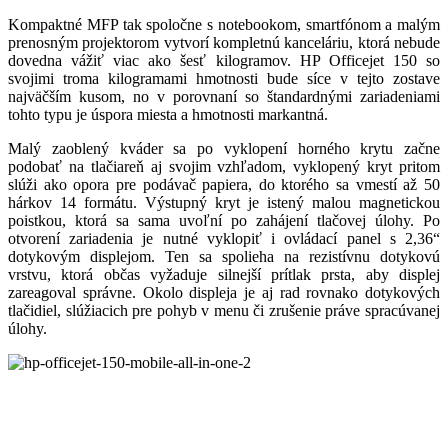
Kompaktné MFP tak spoločne s notebookom, smartfónom a malým
prenosným projektorom vytvorí kompletnú kanceláriu, ktorá nebude
dovedna vážiť viac ako šesť kilogramov. HP Officejet 150 so
svojimi troma kilogramami hmotnosti bude síce v tejto zostave
najväčším kusom, no v porovnaní so štandardnými zariadeniami
tohto typu je úspora miesta a hmotnosti markantná.
Malý zaoblený kváder sa po vyklopení horného krytu začne
podobať na tlačiareň aj svojim vzhľadom, vyklopený kryt pritom
slúži ako opora pre podávač papiera, do ktorého sa vmestí až 50
hárkov 14 formátu. Výstupný kryt je istený malou magnetickou
poistkou, ktorá sa sama uvoľní po zahájení tlačovej úlohy. Po
otvorení zariadenia je nutné vyklopiť i ovládací panel s 2,36“
dotykovým displejom. Ten sa spolieha na rezistívnu dotykovú
vrstvu, ktorá občas vyžaduje silnejší prítlak prsta, aby displej
zareagoval správne. Okolo displeja je aj rad rovnako dotykových
tlačidiel, slúžiacich pre pohyb v menu či zrušenie práve spracúvanej
úlohy.