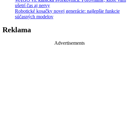
ušetrí čas aj nervy
Robotické kosačky novej generácie: najlepšie funkcie
súčasných modelov
Reklama
Advertisements