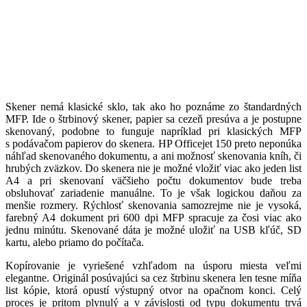
Skener nemá klasické sklo, tak ako ho poznáme zo štandardných
MFP. Ide o štrbinový skener, papier sa cezeň presúva a je postupne
skenovaný, podobne to funguje napríklad pri klasických MFP
s podávačom papierov do skenera. HP Officejet 150 preto neponúka
náhľad skenovaného dokumentu, a ani možnosť skenovania kníh, či
hrubých zväzkov. Do skenera nie je možné vložiť viac ako jeden list
A4 a pri skenovaní väčšieho počtu dokumentov bude treba
obsluhovať zariadenie manuálne. To je však logickou daňou za
menšie rozmery. Rýchlosť skenovania samozrejme nie je vysoká,
farebný A4 dokument pri 600 dpi MFP spracuje za čosi viac ako
jednu minútu. Skenované dáta je možné uložiť na USB kľúč, SD
kartu, alebo priamo do počítača.
Kopírovanie je vyriešené vzhľadom na úsporu miesta veľmi
elegantne. Originál posúvajúci sa cez štrbinu skenera len tesne míňa
list kópie, ktorá opustí výstupný otvor na opačnom konci. Celý
proces je pritom plynulý a v závislosti od typu dokumentu trvá