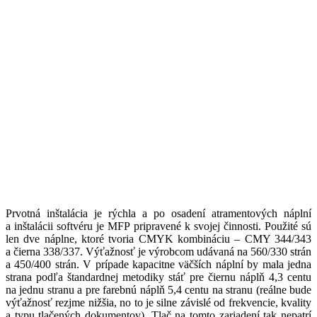
Prvotná inštalácia je rýchla a po osadení atramentových náplní
a inštalácii softvéru je MFP pripravené k svojej činnosti. Použité sú
len dve náplne, ktoré tvoria CMYK kombináciu – CMY 344/343
a čierna 338/337. Výťažnosť je výrobcom udávaná na 560/330 strán
a 450/400 strán. V prípade kapacitne väčších náplní by mala jedna
strana podľa štandardnej metodiky stáť pre čiernu náplň 4,3 centu
na jednu stranu a pre farebnú náplň 5,4 centu na stranu (reálne bude
výťažnosť rezjme nižšia, no to je silne závislé od frekvencie, kvality
a typu tlačených dokumentov). Tlač na tomto zariadení tak nepatrí