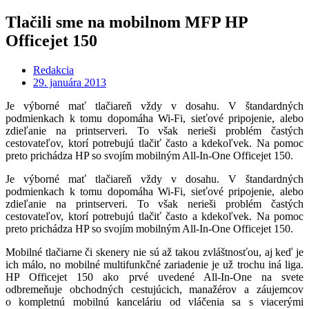
Tlačili sme na mobilnom MFP HP
Officejet 150
Redakcia
29. januára 2013
Je výborné mať tlačiareň vždy v dosahu. V štandardných
podmienkach k tomu dopomáha Wi-Fi, sieťové pripojenie, alebo
zdieľanie na printserveri. To však nerieši problém častých
cestovateľov, ktorí potrebujú tlačiť často a kdekoľvek. Na pomoc
preto prichádza HP so svojím mobilným All-In-One Officejet 150.
Je výborné mať tlačiareň vždy v dosahu. V štandardných
podmienkach k tomu dopomáha Wi-Fi, sieťové pripojenie, alebo
zdieľanie na printserveri. To však nerieši problém častých
cestovateľov, ktorí potrebujú tlačiť často a kdekoľvek. Na pomoc
preto prichádza HP so svojím mobilným All-In-One Officejet 150.
Mobilné tlačiarne či skenery nie sú až takou zvláštnosťou, aj keď je
ich málo, no mobilné multifunkčné zariadenie je už trochu iná liga.
HP Officejet 150 ako prvé uvedené All-In-One na svete
odbremeňuje obchodných cestujúcich, manažérov a záujemcov
o kompletnú mobilnú kanceláriu od vláčenia sa s viacerými