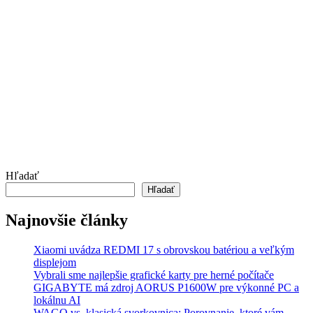
Hľadať
Hľadať
Najnovšie články
Xiaomi uvádza REDMI 17 s obrovskou batériou a veľkým
displejom
Vybrali sme najlepšie grafické karty pre herné počítače
GIGABYTE má zdroj AORUS P1600W pre výkonné PC a
lokálnu AI
WAGO vs. klasická svorkovnica: Porovnanie, ktoré vám