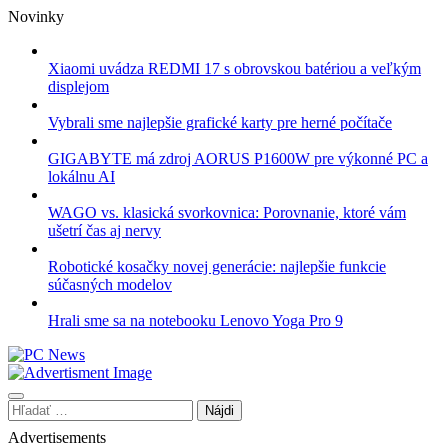
Skip
Novinky
to
content
Xiaomi uvádza REDMI 17 s obrovskou batériou a veľkým
displejom
Vybrali sme najlepšie grafické karty pre herné počítače
GIGABYTE má zdroj AORUS P1600W pre výkonné PC a
lokálnu AI
WAGO vs. klasická svorkovnica: Porovnanie, ktoré vám
ušetrí čas aj nervy
Robotické kosačky novej generácie: najlepšie funkcie
súčasných modelov
Hrali sme sa na notebooku Lenovo Yoga Pro 9
Hľadať:
Advertisements