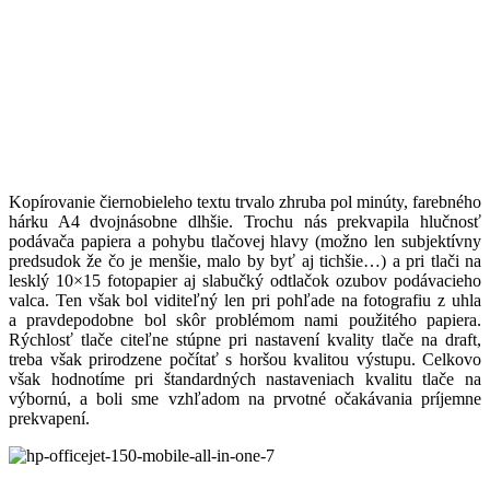
Kopírovanie čiernobieleho textu trvalo zhruba pol minúty, farebného
hárku A4 dvojnásobne dlhšie. Trochu nás prekvapila hlučnosť
podávača papiera a pohybu tlačovej hlavy (možno len subjektívny
predsudok že čo je menšie, malo by byť aj tichšie…) a pri tlači na
lesklý 10×15 fotopapier aj slabučký odtlačok ozubov podávacieho
valca. Ten však bol viditeľný len pri pohľade na fotografiu z uhla
a pravdepodobne bol skôr problémom nami použitého papiera.
Rýchlosť tlače citeľne stúpne pri nastavení kvality tlače na draft,
treba však prirodzene počítať s horšou kvalitou výstupu. Celkovo
však hodnotíme pri štandardných nastaveniach kvalitu tlače na
výbornú, a boli sme vzhľadom na prvotné očakávania príjemne
prekvapení.