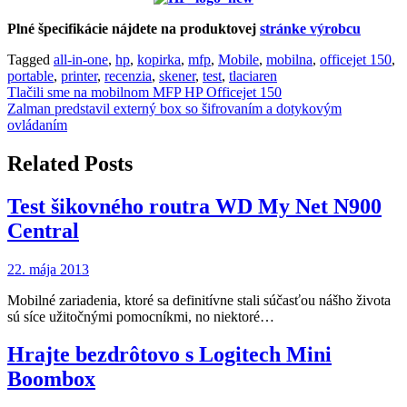
Plné špecifikácie nájdete na produktovej
stránke výrobcu
Tagged
all-in-one
,
hp
,
kopirka
,
mfp
,
Mobile
,
mobilna
,
officejet 150
,
portable
,
printer
,
recenzia
,
skener
,
test
,
tlaciaren
Navigácia
Tlačili sme na mobilnom MFP HP Officejet 150
Zalman predstavil externý box so šifrovaním a dotykovým
v
ovládaním
článku
Related Posts
Test šikovného routra WD My Net N900
Central
22. mája 2013
Mobilné zariadenia, ktoré sa definitívne stali súčasťou nášho života
sú síce užitočnými pomocníkmi, no niektoré…
Hrajte bezdrôtovo s Logitech Mini
Boombox