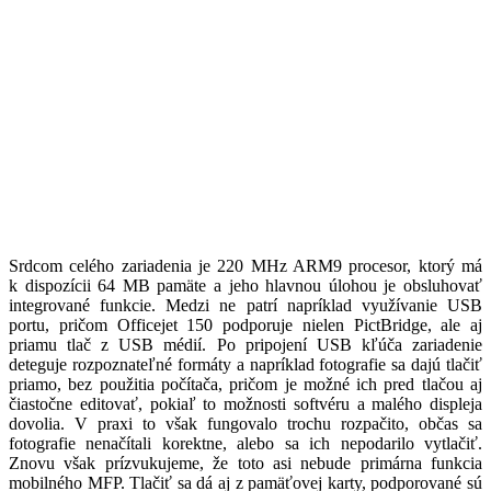
Srdcom celého zariadenia je 220 MHz ARM9 procesor, ktorý má
k dispozícii 64 MB pamäte a jeho hlavnou úlohou je obsluhovať
integrované funkcie. Medzi ne patrí napríklad využívanie USB
portu, pričom Officejet 150 podporuje nielen PictBridge, ale aj
priamu tlač z USB médií. Po pripojení USB kľúča zariadenie
deteguje rozpoznateľné formáty a napríklad fotografie sa dajú tlačiť
priamo, bez použitia počítača, pričom je možné ich pred tlačou aj
čiastočne editovať, pokiaľ to možnosti softvéru a malého displeja
dovolia. V praxi to však fungovalo trochu rozpačito, občas sa
fotografie nenačítali korektne, alebo sa ich nepodarilo vytlačiť.
Znovu však prízvukujeme, že toto asi nebude primárna funkcia
mobilného MFP. Tlačiť sa dá aj z pamäťovej karty, podporované sú