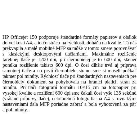
HP Officejet 150 podporuje štandardné formáty papierov a obálok
do veľkosti A4, a to čo stráca na rýchlosti, doháňa na kvalite. Tá nás
prekvapila a malé mobilné MFP sa môže v tomto smere porovnávať
s klasickými desktopovými tlačiarňami. Maximálne rozlíšenie
farebnej tlače je 1200 dpi, pri čiernobielej je to 600 dpi, skener
ponúka rozlíšenie takisto 600 dpi. O čosi dlhšie trvá aj príprava
samotnej tlače a na prvú čiernobielu stranu sme si museli počkať
takmer pol minúty. Rýchlosť tlače pri štandardných nastaveniach pre
čiernobiely dokument sa pohybovala na hranici piatich strán za
minútu. Pri tlači fotografií formátu 10×15 cm na fotopapier pri
vysokej kvalite a rozlíšení 600 dpi sme čakali čosi vyše 135 sekúnd
(vrátane prípravy tlače), celofarebná fotografia na A4 s rovnakými
nastaveniami dala MFP poriadne zabrať a bola vyhotovená za päť
a pol minúty.