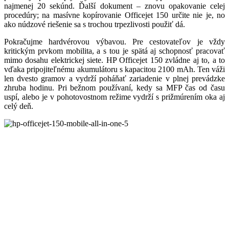
najmenej 20 sekúnd. Ďalší dokument – znovu opakovanie celej
procedúry; na masívne kopírovanie Officejet 150 určite nie je, no
ako núdzové riešenie sa s trochou trpezlivosti použiť dá.
Pokračujme hardvérovou výbavou. Pre cestovateľov je vždy
kritickým prvkom mobilita, a s tou je spätá aj schopnosť pracovať
mimo dosahu elektrickej siete. HP Officejet 150 zvládne aj to, a to
vďaka pripojiteľnému akumulátoru s kapacitou 2100 mAh. Ten váži
len dvesto gramov a vydrží poháňať zariadenie v plnej prevádzke
zhruba hodinu. Pri bežnom používaní, kedy sa MFP čas od času
uspí, alebo je v pohotovostnom režime vydrží s prižmúrením oka aj
celý deň.