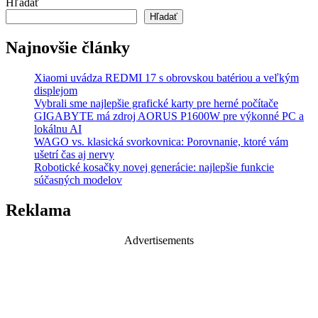
Hľadať
Hľadať
Najnovšie články
Xiaomi uvádza REDMI 17 s obrovskou batériou a veľkým
displejom
Vybrali sme najlepšie grafické karty pre herné počítače
GIGABYTE má zdroj AORUS P1600W pre výkonné PC a
lokálnu AI
WAGO vs. klasická svorkovnica: Porovnanie, ktoré vám
ušetrí čas aj nervy
Robotické kosačky novej generácie: najlepšie funkcie
súčasných modelov
Reklama
Advertisements