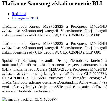
Tlačiarne Samsung získali ocenenie BLI
Redakcia
10. augusta 2013
Tlačiarne radu Xpress M2875/2825 a ProXpress M4020ND
zvíťazili vo výkonnostnej kategórii. V environmentálnej kategórii
získali ocenenie rady CLP-6260 FW, CLX-6260FD a CLP-680.
Tlačiarne radu Xpress M2875/2825 a ProXpress M4020ND
zvíťazili vo výkonnostnej kategórii. V environmentálnej kategórii
získali ocenenie rady CLP-6260 FW, CLX-6260FD a CLP-680.
Spoločnosť Samsung oznámila, že jej čiernobiele, farebné a
multifunkčné tlačiarne získali ocenenia Buyers Laboratory Pick
(BLI). Tlačiarne radu Xpress M2875/2825 a ProXpress M4020ND
zvíťazili vo výkonnostnej kategórii, zatiaľ čo rady CLP-6260FW,
CLX-6260FD a CLP-680 triumfovali v kategórii ekologické.
Tlačiarňam bolo udelené ocenenie „Outstanding Achievement“ (za
vynikajúce výsledky), čo je najvyššie možné uznanie udeľované
nezávislou hodnotiacou komisiou.