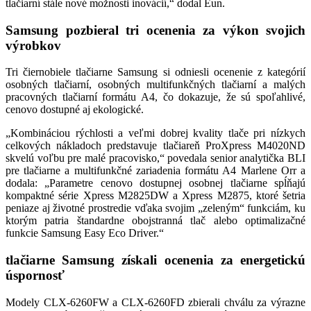
tlačiarní stále nové možnosti inovácií,“ dodal Eun.
Samsung pozbieral tri ocenenia za výkon svojich
výrobkov
Tri čiernobiele tlačiarne Samsung si odniesli ocenenie z kategórií
osobných tlačiarní, osobných multifunkčných tlačiarní a malých
pracovných tlačiarní formátu A4, čo dokazuje, že sú spoľahlivé,
cenovo dostupné aj ekologické.
„Kombináciou rýchlosti a veľmi dobrej kvality tlače pri nízkych
celkových nákladoch predstavuje tlačiareň ProXpress M4020ND
skvelú voľbu pre malé pracovisko,“ povedala senior analytička BLI
pre tlačiarne a multifunkčné zariadenia formátu A4 Marlene Orr a
dodala: „Parametre cenovo dostupnej osobnej tlačiarne spĺňajú
kompaktné série Xpress M2825DW a Xpress M2875, ktoré šetria
peniaze aj životné prostredie vďaka svojim „zeleným“ funkciám, ku
ktorým patria štandardne obojstranná tlač alebo optimalizačné
funkcie Samsung Easy Eco Driver.“
tlačiarne Samsung získali ocenenia za energetickú
úspornosť
Modely CLX-6260FW a CLX-6260FD zbierali chválu za výrazne