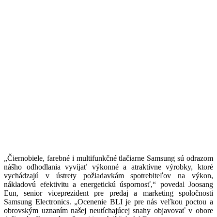
„Čiernobiele, farebné i multifunkčné tlačiarne Samsung sú odrazom
nášho odhodlania vyvíjať výkonné a atraktívne výrobky, ktoré
vychádzajú v ústrety požiadavkám spotrebiteľov na výkon,
nákladovú efektivitu a energetickú úspornosť,“ povedal Joosang
Eun, senior viceprezident pre predaj a marketing spoločnosti
Samsung Electronics. „Ocenenie BLI je pre nás veľkou poctou a
obrovským uznaním našej neutíchajúcej snahy objavovať v obore