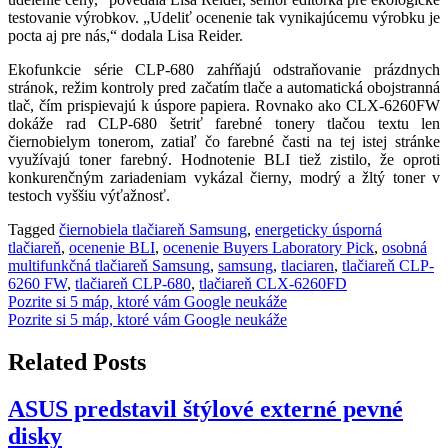
testovanie výrobkov. „Udeliť ocenenie tak vynikajúcemu výrobku je
pocta aj pre nás,“ dodala Lisa Reider.
Ekofunkcie série CLP-680 zahŕňajú odstraňovanie prázdnych
stránok, režim kontroly pred začatím tlače a automatická obojstranná
tlač, čím prispievajú k úspore papiera. Rovnako ako CLX-6260FW
dokáže rad CLP-680 šetriť farebné tonery tlačou textu len
čiernobielym tonerom, zatiaľ čo farebné časti na tej istej stránke
využívajú toner farebný. Hodnotenie BLI tiež zistilo, že oproti
konkurenčným zariadeniam vykázal čierny, modrý a žltý toner v
testoch vyššiu výťažnosť.
Tagged
čiernobiela tlačiareň Samsung
,
energeticky úsporná
tlačiareň
,
ocenenie BLI
,
ocenenie Buyers Laboratory Pick
,
osobná
multifunkčná tlačiareň Samsung
,
samsung
,
tlaciaren
,
tlačiareň CLP-
6260 FW
,
tlačiareň CLP-680
,
tlačiareň CLX-6260FD
Navigácia
Pozrite si 5 máp, ktoré vám Google neukáže
Pozrite si 5 máp, ktoré vám Google neukáže
v
článku
Related Posts
ASUS predstavil štýlové externé pevné
disky