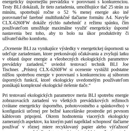
energeticky úspornejšiu prevádzku v porovnaní s konkurenciou.
Testy BLI dokázali, že tieto zariadenia, umožňujúce tlač 25 strán za
minútu, spotrebujú ročne o 52 % menej energie ako iné
porovnateľné farebné multifunkčné tlačiarne formátu A4. Navyše
CLX-6260FW dokáže rýchlo nabehnúť z režimu spánku, čím
používateľom umožňuje maximálne využiť energeticky úsporné
nastavenia bez toho, aby to bolo na úkor produktivity či
užívateľského komfortu.
„Ocenenie BLI za vynikajúce výsledky v energetickej úspornosti sa
udeľuje zariadeniam, ktore prekonávajú očakávania a zvyšujú latku
v oblasti úspor energie a všeobecných ekologických parametrov
prevádzky zariadení,“ uviedol testovací technik BLI Joe
Tischner. „Prístroj CLX-6260FW si ocenenie vyslúžil podstatne
nižšou spotrebou energie v porovnaní s konkurenciou aj súborom
úsporných funkcií, ktoré ekologicky uvedomelým používateľom
ponúkajú komplexné ekologické riešenie tlače.“
Pri testovaní ekologických parametrov meria BLI spotrebu energie
zobrazovacích zariadení vo všetkých prevádzkových režimoch
(vrátane energeticky úsporného, pohotovostného a spánkového) v
konfigurácii určenej pre bežné kancelárske prostredie pri pevnom
káblovom pripojení. Okrem hodnotenia viacerých ekologicky
zameraných aspektov, ku ktorým patrí napríklad schopnosť tlačiarne
používať v rôznej miere recyklovaný papier alebo výťažnosť