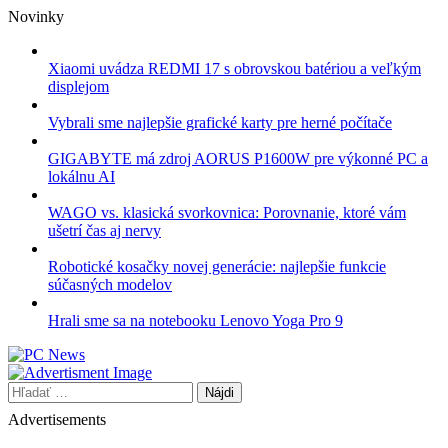
Skip
Novinky
to
content
Xiaomi uvádza REDMI 17 s obrovskou batériou a veľkým
displejom
Vybrali sme najlepšie grafické karty pre herné počítače
GIGABYTE má zdroj AORUS P1600W pre výkonné PC a
lokálnu AI
WAGO vs. klasická svorkovnica: Porovnanie, ktoré vám
ušetrí čas aj nervy
Robotické kosačky novej generácie: najlepšie funkcie
súčasných modelov
Hrali sme sa na notebooku Lenovo Yoga Pro 9
Hľadať:
Advertisements