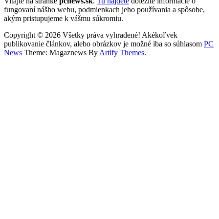
Vitajte na stránke
pcnews.sk
.
Tu nájdete
dôležité informácie o
fungovaní nášho webu, podmienkach jeho používania a spôsobe,
akým pristupujeme k vášmu súkromiu.
Copyright © 2026 Všetky práva vyhradené! Akékoľvek
publikovanie článkov, alebo obrázkov je možné iba so súhlasom
PC
News
Theme: Magaznews By
Artify Themes
.