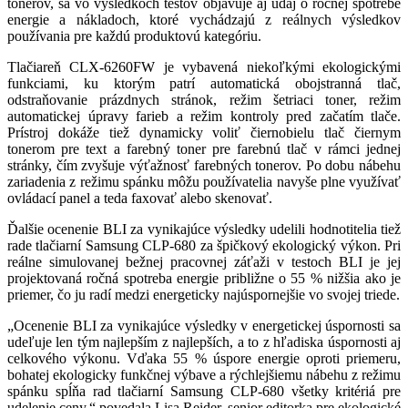
tonerov, sa vo výsledkoch testov objavuje aj údaj o ročnej spotrebe
energie a nákladoch, ktoré vychádzajú z reálnych výsledkov
používania pre každú produktovú kategóriu.
Tlačiareň CLX-6260FW je vybavená niekoľkými ekologickými
funkciami, ku ktorým patrí automatická obojstranná tlač,
odstraňovanie prázdnych stránok, režim šetriaci toner, režim
automatickej úpravy farieb a režim kontroly pred začatím tlače.
Prístroj dokáže tiež dynamicky voliť čiernobielu tlač čiernym
tonerom pre text a farebný toner pre farebnú tlač v rámci jednej
stránky, čím zvyšuje výťažnosť farebných tonerov. Po dobu nábehu
zariadenia z režimu spánku môžu používatelia navyše plne využívať
ovládací panel a teda faxovať alebo skenovať.
Ďalšie ocenenie BLI za vynikajúce výsledky udelili hodnotitelia tiež
rade tlačiarní Samsung CLP-680 za špičkový ekologický výkon. Pri
reálne simulovanej bežnej pracovnej záťaži v testoch BLI je jej
projektovaná ročná spotreba energie približne o 55 % nižšia ako je
priemer, čo ju radí medzi energeticky najúspornejšie vo svojej triede.
„Ocenenie BLI za vynikajúce výsledky v energetickej úspornosti sa
udeľuje len tým najlepším z najlepších, a to z hľadiska úspornosti aj
celkového výkonu. Vďaka 55 % úspore energie oproti priemeru,
bohatej ekologicky funkčnej výbave a rýchlejšiemu nábehu z režimu
spánku spĺňa rad tlačiarní Samsung CLP-680 všetky kritériá pre
udelenie ceny,“ povedala Lisa Reider, senior editorka pre ekologické