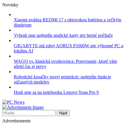
Skip
Novinky
to
content
Xiaomi uvádza REDMI 17 s obrovskou batériou a veľkým
displejom
Vybrali sme najlepšie grafické karty pre herné počítače
GIGABYTE má zdroj AORUS P1600W pre výkonné PC a
lokálnu AI
WAGO vs. klasická svorkovnica: Porovnanie, ktoré vám
ušetrí čas aj nervy
Robotické kosačky novej generácie: najlepšie funkcie
súčasných modelov
Hrali sme sa na notebooku Lenovo Yoga Pro 9
Hľadať:
Advertisements