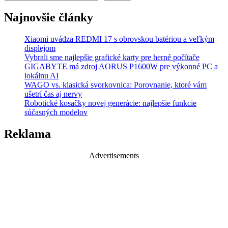
Najnovšie články
Xiaomi uvádza REDMI 17 s obrovskou batériou a veľkým
displejom
Vybrali sme najlepšie grafické karty pre herné počítače
GIGABYTE má zdroj AORUS P1600W pre výkonné PC a
lokálnu AI
WAGO vs. klasická svorkovnica: Porovnanie, ktoré vám
ušetrí čas aj nervy
Robotické kosačky novej generácie: najlepšie funkcie
súčasných modelov
Reklama
Advertisements