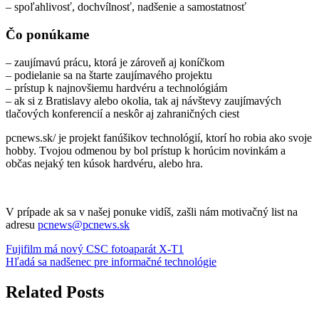
– spoľahlivosť, dochvílnosť, nadšenie a samostatnosť
Čo ponúkame
– zaujímavú prácu, ktorá je zároveň aj koníčkom
– podielanie sa na štarte zaujímavého projektu
– prístup k najnovšiemu hardvéru a technológiám
– ak si z Bratislavy alebo okolia, tak aj návštevy zaujímavých
tlačových konferencií a neskôr aj zahraničných ciest
pcnews.sk/ je projekt fanúšikov technológií, ktorí ho robia ako svoje
hobby. Tvojou odmenou by bol prístup k horúcim novinkám a
občas nejaký ten kúsok hardvéru, alebo hra.
V prípade ak sa v našej ponuke vidíš, zašli nám motivačný list na
adresu
pcnews@pcnews.sk
Navigácia
Fujifilm má nový CSC fotoaparát X-T1
Hľadá sa nadšenec pre informačné technológie
v
článku
Related Posts