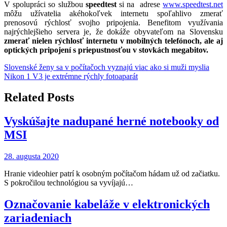
V spolupráci so službou
speedtest
si na adrese
www.speedtest.net
môžu užívatelia akéhokoľvek internetu spoľahlivo zmerať
prenosovú rýchlosť svojho pripojenia. Benefitom využívania
najrýchlejšieho servera je, že dokáže obyvateľom na Slovensku
zmerať nielen rýchlosť internetu v mobilných telefónoch, ale aj
optických pripojení s priepustnosťou v stovkách megabitov.
Navigácia
Slovenské ženy sa v počítačoch vyznajú viac ako si muži myslia
Nikon 1 V3 je extrémne rýchly fotoaparát
v
článku
Related Posts
Vyskúšajte nadupané herné notebooky od
MSI
28. augusta 2020
Hranie videohier patrí k osobným počítačom hádam už od začiatku.
S pokročilou technológiou sa vyvíjajú…
Označovanie kabeláže v elektronických
zariadeniach