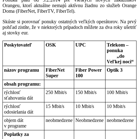
Orangeu, ktorí aktuálne nemajú aktívnu žiadnu zo služieb Orange
Doma (FiberNet, FiberTV, FiberTel).
Skúste si porovnať ponuky ostatných veľkých operátorov. Na prvý
pohľad zistíte, že v niektorých prípadoch môžete za dva roky ušetriť
aj stovky eur.
Poskytovateľ
OSK
UPC
Telekom –
ponuka
„do
Veľkej noci“
názov programu
FiberNet
Fiber Power
Optik 3
Super
100
obsah programu:
rýchlosť
250 Mbit/s
150 Mbit/s
100 Mbit/s
sťahovania dát
rýchlosť
15 Mbit/s
10 Mbit/s
10 Mbit/s
odosielania dát
objem dát
neobmedzene
Neobmedzene
neobmedzene
v programe
Poplatky za