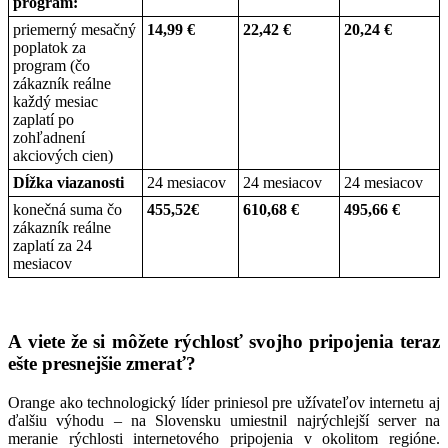
program:
priemerný mesačný
14,99 €
22,42 €
20,24 €
poplatok za
program (čo
zákazník reálne
každý mesiac
zaplatí po
zohľadnení
akciových cien)
Dĺžka viazanosti
24 mesiacov
24 mesiacov
24 mesiacov
konečná suma čo
455,52€
610,68 €
495,66 €
zákazník reálne
zaplatí za 24
mesiacov
A viete že si môžete rýchlosť svojho pripojenia teraz
ešte presnejšie zmerať?
Orange ako technologický líder priniesol pre užívateľov internetu aj
ďalšiu výhodu – na Slovensku umiestnil najrýchlejší server na
meranie rýchlosti internetového pripojenia v okolitom regióne.