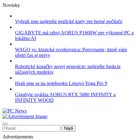
Skip
Novinky
to
content
Vybrali sme najlepšie grafické karty pre herné počítače
GIGABYTE má zdroj AORUS P1600W pre výkonné PC a
lokálnu AI
WAGO vs. klasická svorkovnica: Porovnanie, ktoré vám
ušetrí čas aj nervy
Robotické kosačky novej generácie: najlepšie funkcie
súčasných modelov
Hrali sme sa na notebooku Lenovo Yoga Pro 9
Gigabyte uvádza AORUS RTX 5080 INFINITY a
INFINITY WOOD
Hľadať:
Advertisements