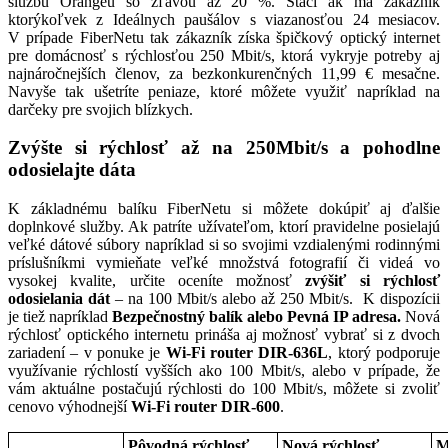
službu Orangeu so zľavou až 20 %. Stačí ak má zákazník
ktorýkoľvek z Ideálnych paušálov s viazanosťou 24 mesiacov.
V prípade FiberNetu tak zákazník získa špičkový optický internet
pre domácnosť s rýchlosťou 250 Mbit/s, ktorá vykryje potreby aj
najnáročnejších členov, za bezkonkurenčných 11,99 € mesačne.
Navyše tak ušetríte peniaze, ktoré môžete využiť napríklad na
darčeky pre svojich blízkych.
Zvýšte si rýchlosť až na 250Mbit/s a pohodlne
odosielajte dáta
K základnému balíku FiberNetu si môžete dokúpiť aj ďalšie
doplnkové služby. Ak patríte užívateľom, ktorí pravidelne posielajú
veľké dátové súbory napríklad si so svojimi vzdialenými rodinnými
príslušníkmi vymieňate veľké množstvá fotografií či videá vo
vysokej kvalite, určite oceníte možnosť
zvýšiť si rýchlosť
odosielania dát
– na 100 Mbit/s alebo až 250 Mbit/s. K dispozícii
je tiež napríklad
Bezpečnostný balík alebo Pevná IP adresa.
Nová
rýchlosť optického internetu prináša aj možnosť vybrať si z dvoch
zariadení – v ponuke je
Wi-Fi router DIR-636L
, ktorý podporuje
využívanie rýchlostí vyšších ako 100 Mbit/s, alebo v prípade, že
vám aktuálne postačujú rýchlosti do 100 Mbit/s, môžete si zvoliť
cenovo výhodnejší
Wi-Fi router DIR-600
.
Pôvodná rýchlosť
Nová rýchlosť
M