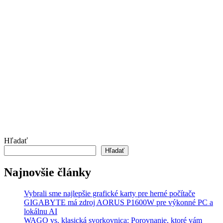
Hľadať
Hľadať
Najnovšie články
Vybrali sme najlepšie grafické karty pre herné počítače
GIGABYTE má zdroj AORUS P1600W pre výkonné PC a
lokálnu AI
WAGO vs. klasická svorkovnica: Porovnanie, ktoré vám