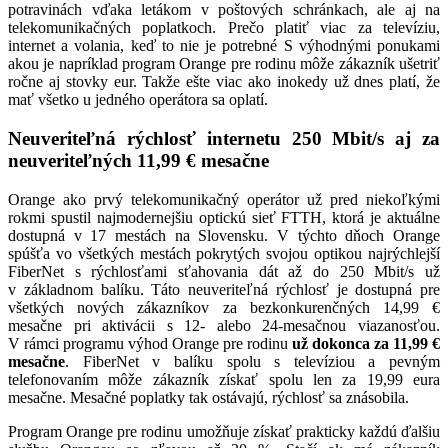
potravinách vďaka letákom v poštových schránkach, ale aj na
telekomunikačných poplatkoch. Prečo platiť viac za televíziu,
internet a volania, keď to nie je potrebné S výhodnými ponukami
akou je napríklad program Orange pre rodinu môže zákazník ušetriť
ročne aj stovky eur. Takže ešte viac ako inokedy už dnes platí, že
mať všetko u jedného operátora sa oplatí.
Neuveriteľná rýchlosť internetu 250 Mbit/s aj za
neuveriteľných 11,99 € mesačne
Orange ako prvý telekomunikačný operátor už pred niekoľkými
rokmi spustil najmodernejšiu optickú sieť FTTH, ktorá je aktuálne
dostupná v 17 mestách na Slovensku. V týchto dňoch Orange
spúšťa vo všetkých mestách pokrytých svojou optikou najrýchlejší
FiberNet s rýchlosťami sťahovania dát až do 250 Mbit/s už
v základnom balíku. Táto neuveriteľná rýchlosť je dostupná pre
všetkých nových zákazníkov za bezkonkurenčných 14,99 €
mesačne pri aktivácii s 12- alebo 24-mesačnou viazanosťou.
V rámci programu výhod Orange pre rodinu
už dokonca za 11,99 €
mesačne
. FiberNet v balíku spolu s televíziou a pevným
telefonovaním môže zákazník získať spolu len za 19,99 eura
mesačne. Mesačné poplatky tak ostávajú, rýchlosť sa znásobila.
Program Orange pre rodinu umožňuje získať prakticky každú ďalšiu