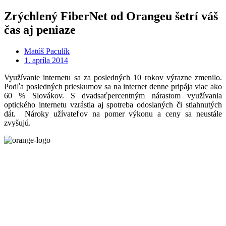
Zrýchlený FiberNet od Orangeu šetrí váš
čas aj peniaze
Matúš Paculík
1. apríla 2014
Využívanie internetu sa za posledných 10 rokov výrazne zmenilo.
Podľa posledných prieskumov sa na internet denne pripája viac ako
60 % Slovákov. S dvadsaťpercentným nárastom využívania
optického internetu vzrástla aj spotreba odoslaných či stiahnutých
dát. Nároky užívateľov na pomer výkonu a ceny sa neustále
zvyšujú.