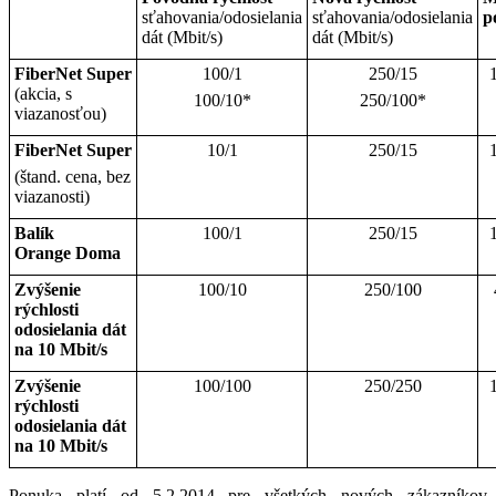
sťahovania/odosielania
sťahovania/odosielania
p
dát (Mbit/s)
dát (Mbit/s)
FiberNet Super
100/1
250/15
(akcia, s
100/10*
250/100*
viazanosťou)
FiberNet Super
10/1
250/15
(štand. cena, bez
viazanosti)
Balík
100/1
250/15
Orange Doma
Zvýšenie
100/10
250/100
rýchlosti
odosielania dát
na 10 Mbit/s
Zvýšenie
100/100
250/250
rýchlosti
odosielania dát
na 10 Mbit/s
Ponuka platí od 5.2.2014 pre všetkých nových zákazníkov