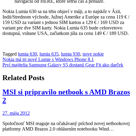
navigáciu od HERE, ktoré šetria čas a peniaze.
Nokia Lumia 630 sa na trhu objaví v máji, a to najskôr v Ázii,
Indii/Strednom východe, Južnej Amerike a Európe za cenu 119 € /
159 USD za variant s jednou SIM kartou a 129 € / 169 USD za
variant pre dve SIM karty. Nokia Lumia 635 bude celosvetovo
dostupná, vrátane USA, začiatkom júla za cenu 149 € / 189 USD.
Tagged
lumia 630
,
lumia 635
,
lumia 930
,
nove nokie
Navigácia
Nokia má tri nové Lumie s Windows Phone 8.1
Prví majitelia Samsung Galaxy S5 dostanú Gear Fit ako darček
v
článku
Related Posts
MSI si pripravilo netbook s AMD Brazos
2
27. mája 2012
Spoločnosť MSI reaguje na očakávaný príchod novej netbookovej
platformy AMD Brazos 2.0 ohlásením notebooku Wind…