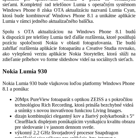
sieťami. Kompletný rad telefónov Lumia s operačným systémom
Windows Phone 8 získa OTA aktualizáciu nazvanú Lumia Cyan,
ktorá bude kombinovať Windows Phone 8.1 a unikátne aplikácie
Lumia v rámci jedného aktualizačného balíčka.
Spolu s OTA aktualizáciou na Windows Phone 8.1 budú
k dispozícii pre telefóny Lumia tiež ďalšie rozšírenia, ktoré posilňujú
pozíciu spoločnosti Nokia v oblasti fotografovania. Tie budú
zahŕňať rozšírenia aplikácie fotoaparátu a Creative Studia rovnako,
ako vylepšenú verziu aplikácie Nokia Storyteller, ktorá slúži na
zdieľanie príbehov vo forme slideshow videí na sociálnych sieťach.
Nokia Lumia 930
Nokia Lumia 930 bude vlajkovou loďou platformy Windows Phone
8.1 a ponúka:
20Mpx PureView fotoaparát s optikou ZEISS a s pokročilou
technológiou Rich Recording, ktorá prináša bezchybné videá
a snímky s novou inovatívnou funkciou Living Images.
dizajn kombinujúci elegantný kov a žiarivý polykarbonát s 5“
ClearBlack displejom ponúkajúcim vynikajúcu kvalitu obrazu
pre sledovanie i v jasnom dennom svetle.
výkonný 2,2 GHz štvorjadrový procesor Snapdragon