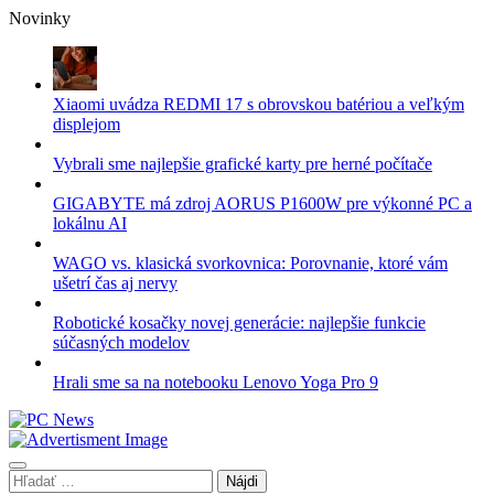
Skip
Novinky
to
content
Xiaomi uvádza REDMI 17 s obrovskou batériou a veľkým
displejom
Vybrali sme najlepšie grafické karty pre herné počítače
GIGABYTE má zdroj AORUS P1600W pre výkonné PC a
lokálnu AI
WAGO vs. klasická svorkovnica: Porovnanie, ktoré vám
ušetrí čas aj nervy
Robotické kosačky novej generácie: najlepšie funkcie
súčasných modelov
Hrali sme sa na notebooku Lenovo Yoga Pro 9
Hľadať: