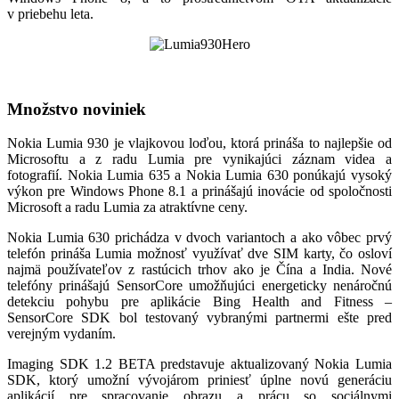
v priebehu leta.
Množstvo noviniek
Nokia Lumia 930 je vlajkovou loďou, ktorá prináša to najlepšie od
Microsoftu a z radu Lumia pre vynikajúci záznam videa a
fotografií. Nokia Lumia 635 a Nokia Lumia 630 ponúkajú vysoký
výkon pre Windows Phone 8.1 a prinášajú inovácie od spoločnosti
Microsoft a radu Lumia za atraktívne ceny.
Nokia Lumia 630 prichádza v dvoch variantoch a ako vôbec prvý
telefón prináša Lumia možnosť využívať dve SIM karty, čo osloví
najmä používateľov z rastúcich trhov ako je Čína a India. Nové
telefóny prinášajú SensorCore umožňujúci energeticky nenáročnú
detekciu pohybu pre aplikácie Bing Health and Fitness –
SensorCore SDK bol testovaný vybranými partnermi ešte pred
verejným vydaním.
Imaging SDK 1.2 BETA predstavuje aktualizovaný Nokia Lumia
SDK, ktorý umožní vývojárom priniesť úplne novú generáciu
aplikácií pre spracovanie obrazu a prácu so sociálnymi