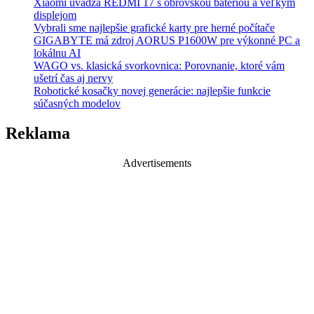
Xiaomi uvádza REDMI 17 s obrovskou batériou a veľkým
displejom
Vybrali sme najlepšie grafické karty pre herné počítače
GIGABYTE má zdroj AORUS P1600W pre výkonné PC a
lokálnu AI
WAGO vs. klasická svorkovnica: Porovnanie, ktoré vám
ušetrí čas aj nervy
Robotické kosačky novej generácie: najlepšie funkcie
súčasných modelov
Reklama
Advertisements