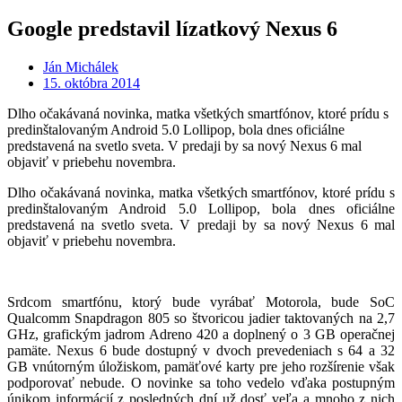
Google predstavil lízatkový Nexus 6
Ján Michálek
15. októbra 2014
Dlho očakávaná novinka, matka všetkých smartfónov, ktoré prídu s
predinštalovaným Android 5.0 Lollipop, bola dnes oficiálne
predstavená na svetlo sveta. V predaji by sa nový Nexus 6 mal
objaviť v priebehu novembra.
Dlho očakávaná novinka, matka všetkých smartfónov, ktoré prídu s
predinštalovaným Android 5.0 Lollipop, bola dnes oficiálne
predstavená na svetlo sveta. V predaji by sa nový Nexus 6 mal
objaviť v priebehu novembra.
Srdcom smartfónu, ktorý bude vyrábať Motorola, bude SoC
Qualcomm Snapdragon 805 so štvoricou jadier taktovaných na 2,7
GHz, grafickým jadrom Adreno 420 a doplnený o 3 GB operačnej
pamäte. Nexus 6 bude dostupný v dvoch prevedeniach s 64 a 32
GB vnútorným úložiskom, pamäťové karty pre jeho rozšírenie však
podporovať nebude. O novinke sa toho vedelo vďaka postupným
únikom informácií z posledných dní už dosť veľa a mnoho z nich