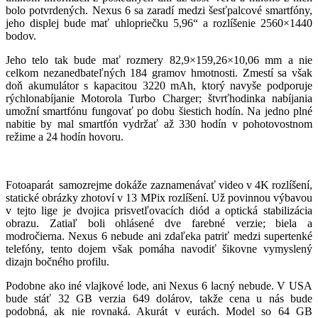
bolo potvrdených. Nexus 6 sa zaradí medzi šesťpalcové smartfóny,
jeho displej bude mať uhlopriečku 5,96“ a rozlíšenie 2560×1440
bodov.
Jeho telo tak bude mať rozmery 82,9×159,26×10,06 mm a nie
celkom nezanedbateľných 184 gramov hmotnosti. Zmestí sa však
doň akumulátor s kapacitou 3220 mAh, ktorý navyše podporuje
rýchlonabíjanie Motorola Turbo Charger; štvrťhodinka nabíjania
umožní smartfónu fungovať po dobu šiestich hodín. Na jedno plné
nabitie by mal smartfón vydržať až 330 hodín v pohotovostnom
režime a 24 hodín hovoru.
Fotoaparát samozrejme dokáže zaznamenávať video v 4K rozlíšení,
statické obrázky zhotoví v 13 MPix rozlíšení. Už povinnou výbavou
v tejto lige je dvojica prisvetľovacích diód a optická stabilizácia
obrazu. Zatiaľ boli ohlásené dve farebné verzie; biela a
modročierna. Nexus 6 nebude ani zdaľeka patriť medzi supertenké
telefóny, tento dojem však pomáha navodiť šikovne vymyslený
dizajn bočného profilu.
Podobne ako iné vlajkové lode, ani Nexus 6 lacný nebude. V USA
bude stáť 32 GB verzia 649 dolárov, takže cena u nás bude
podobná, ak nie rovnaká. Akurát v eurách. Model so 64 GB