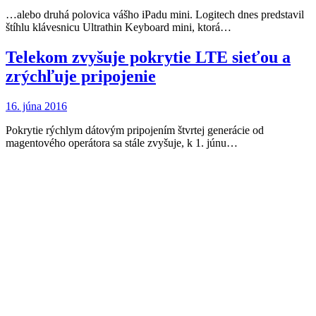
…alebo druhá polovica vášho iPadu mini. Logitech dnes predstavil
štíhlu klávesnicu Ultrathin Keyboard mini, ktorá…
Telekom zvyšuje pokrytie LTE sieťou a
zrýchľuje pripojenie
16. júna 2016
Pokrytie rýchlym dátovým pripojením štvrtej generácie od
magentového operátora sa stále zvyšuje, k 1. júnu…