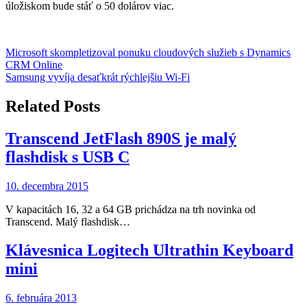
úložiskom bude stáť o 50 dolárov viac.
Navigácia
Microsoft skompletizoval ponuku cloudových služieb s Dynamics
CRM Online
v
Samsung vyvíja desaťkrát rýchlejšiu Wi-Fi
článku
Related Posts
Transcend JetFlash 890S je malý
flashdisk s USB C
10. decembra 2015
V kapacitách 16, 32 a 64 GB prichádza na trh novinka od
Transcend. Malý flashdisk…
Klávesnica Logitech Ultrathin Keyboard
mini
6. februára 2013