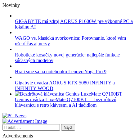
Skip
Novinky
to
content
GIGABYTE má zdroj AORUS P1600W pre výkonné PC a
lokálnu AI
WAGO vs. klasická svorkovnica: Porovnanie, ktoré vám
ušetrí čas aj nervy
Robotické kosačky novej generácie: najlepšie funkcie
súčasných modelov
Hrali sme sa na notebooku Lenovo Yoga Pro 9
Gigabyte uvádza AORUS RTX 5080 INFINITY a
INFINITY WOOD
Genius uvádza LuxeMate Q7100BT — bezdrôtovú
klávesnicu s retro klávesmi a AI tlačidlom
Hľadať:
Advertisements