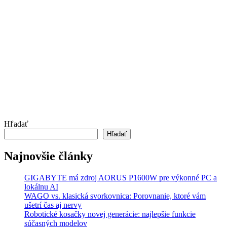
Hľadať
Hľadať
Najnovšie články
GIGABYTE má zdroj AORUS P1600W pre výkonné PC a
lokálnu AI
WAGO vs. klasická svorkovnica: Porovnanie, ktoré vám
ušetrí čas aj nervy
Robotické kosačky novej generácie: najlepšie funkcie
súčasných modelov