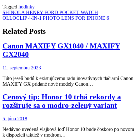
Tagged
hodinky
Navigácia
SHINOLA HENRY FORD POCKET WATCH
OLLOCLIP 4-IN-1 PHOTO LENS FOR IPHONE 6
v
článku
Related Posts
Canon MAXIFY GX1040 / MAXIFY
GX2040
11. septembra 2023
Túto jeseň budú k existujúcemu radu inovatívnych tlačiarní Canon
MAXIFY GX pridané nové modely Canon…
Cenový tip: Honor 10 trhá rekordy a
rozširuje sa o modro-zelený variant
5. júna 2018
Nedávno uvedená vlajková loď Honor 10 bude čoskoro po novom
k dispozícii taktiež v modrom…