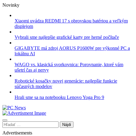
Skip
Novinky
to
content
Xiaomi uvádza REDMI 17 s obrovskou batériou a veľkým
displejom
Vybrali sme najlepšie grafické karty pre herné počítače
GIGABYTE má zdroj AORUS P1600W pre výkonné PC a
lokálnu AI
WAGO vs. klasická svorkovnica: Porovnanie, ktoré vám
ušetrí čas aj nervy
Robotické kosačky novej generácie: najlepšie funkcie
súčasných modelov
Hrali sme sa na notebooku Lenovo Yoga Pro 9
Hľadať:
Advertisements