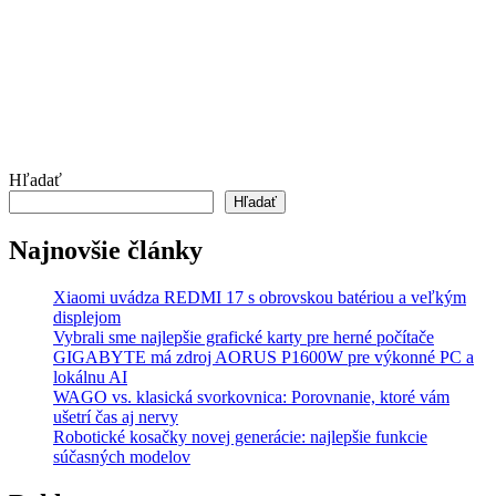
Hľadať
Hľadať
Najnovšie články
Xiaomi uvádza REDMI 17 s obrovskou batériou a veľkým
displejom
Vybrali sme najlepšie grafické karty pre herné počítače
GIGABYTE má zdroj AORUS P1600W pre výkonné PC a
lokálnu AI
WAGO vs. klasická svorkovnica: Porovnanie, ktoré vám
ušetrí čas aj nervy
Robotické kosačky novej generácie: najlepšie funkcie
súčasných modelov