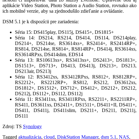
aplikácie Video Station, Photo Station a Audio Station, rovnako ako
ich mobilné verzie, aby sa zjednodušilo zdieľanie a ovládanie.
DSM 5.1 je k dispozícii pre zariadenia:
Séria 15: DS415play, DS115j, DS415+, DS1815+
Séria 14: DS214, RS214, DS414, DS114, DS214play,
DS214+, DS214se, RS3614xs+, RS2414+, RS2414RP+,
RS814, DS214se, RS814+, RS814RP+, DS414j, RS3614xs,
RS3614RPxs, DS414slim, EDS14
Séria 13: RS10613xs+, RS3413xs+, DS2413+, DS1813+,
DS1513+, DS713+, DS413, DS413j, DS213+, DS213,
DS213air, DS213j
Séria 12: RS3412xs, RS3412RPxs, RS812+, RS812RP+,
RS2212+, RS2212RP+, RS812, RS212, DS3612xs,
DS1812+, DS1512+, DS712+, DS412+, DS212+, DS212,
DS212j, DS112+, DS112, DS112j
Séria 11: RS3411xs, RS3411RPxs, RS2211+, RS2211RP+,
RS411, DS3611xs, DS2411+, DS1511+, DS411+II, DS411+,
DS411, DS411j, DS411slim, DS211+, DS211, DS211j,
DS111
Zdroj: TS
Synology
Tagged
aktualizácia
,
cloud
,
DiskStation Manager
,
dsm 5.1
,
NAS
,