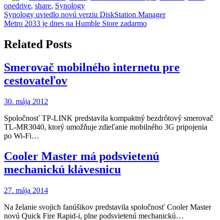
onedrive
,
share
,
Synology
Navigácia
Synology uviedlo novú verziu DiskStation Manager
Metro 2033 je dnes na Humble Store zadarmo
v
článku
Related Posts
Smerovač mobilného internetu pre
cestovateľov
30. mája 2012
Spoločnosť TP-LINK predstavila kompaktný bezdrôtový smerovač
TL-MR3040, ktorý umožňuje zdieľanie mobilného 3G pripojenia
po Wi-Fi…
Cooler Master má podsvietenú
mechanickú klávesnicu
27. mája 2014
Na želanie svojich fanúšikov predstavila spoločnosť Cooler Master
novú Quick Fire Rapid-i, plne podsvietenú mechanickú…