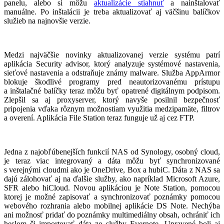
panelu, alebo si môžu
aktualizácie stiahnuť
a nainštalovať
manuálne. Po inštalácii je treba aktualizovať aj väčšinu balíčkov
služieb na najnovšie verzie.
Medzi najväčšie novinky aktualizovanej verzie systému patrí
aplikácia Security advisor, ktorý analyzuje systémové nastavenia,
sieťové nastavenia a odstraňuje známy malware. Služba AppArmor
blokuje škodlivé programy pred neautorizovanému prístupu
a inštalačné balíčky teraz môžu byť opatrené digitálnym podpisom.
Zlepšil sa aj proxyserver, ktorý navyše posilnil bezpečnosť
pripojenia vďaka rôznym možnostiam využitia medzipamäte, filtrov
a overení. Aplikácia File Station teraz funguje už aj cez FTP.
Jedna z najobľúbenejších funkcií NAS od Synology, osobný cloud,
je teraz viac integrovaný a dáta môžu byť synchronizované
s verejnými cloudmi ako je OneDrive, Box a hubiC. Dáta z NAS sa
dajú zálohovať aj na ďalšie služby, ako napríklad Microsoft Azure,
SFR alebo hiCloud. Novou aplikáciou je Note Station, pomocou
ktorej je možné zapisovať a synchronizovať poznámky pomocou
webového rozhrania alebo mobilnej aplikácie DS Note. Nechýba
ani možnosť pridať do poznámky multimediálny obsah, ochrániť ich
heslom či importovať dáta zo služby Evernote. Upravené boli aj