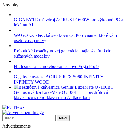
Skip
Novinky
to
content
GIGABYTE má zdroj AORUS P1600W pre výkonné PC a
lokálnu AI
WAGO vs. klasická svorkovnica: Porovnanie, ktoré vám
ušetrí čas aj nervy
Robotické kosačky novej generácie: najlepšie funkcie
súčasných modelov
Hrali sme sa na notebooku Lenovo Yoga Pro 9
Gigabyte uvádza AORUS RTX 5080 INFINITY a
INFINITY WOOD
Genius uvádza LuxeMate Q7100BT — bezdrôtovú
klávesnicu s retro klávesmi a AI tlačidlom
Hľadať:
Advertisements