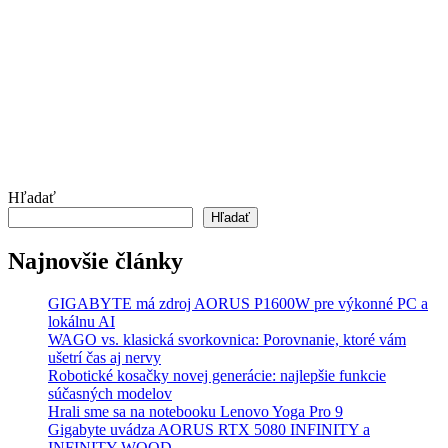
Hľadať
Hľadať
Najnovšie články
GIGABYTE má zdroj AORUS P1600W pre výkonné PC a
lokálnu AI
WAGO vs. klasická svorkovnica: Porovnanie, ktoré vám
ušetrí čas aj nervy
Robotické kosačky novej generácie: najlepšie funkcie
súčasných modelov
Hrali sme sa na notebooku Lenovo Yoga Pro 9
Gigabyte uvádza AORUS RTX 5080 INFINITY a
INFINITY WOOD