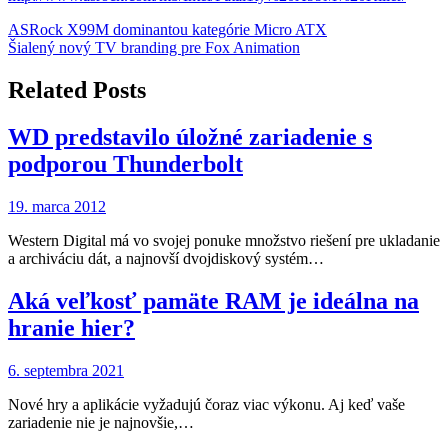
Navigácia
ASRock X99M dominantou kategórie Micro ATX
Šialený nový TV branding pre Fox Animation
v
článku
Related Posts
WD predstavilo úložné zariadenie s
podporou Thunderbolt
19. marca 2012
Western Digital má vo svojej ponuke množstvo riešení pre ukladanie
a archiváciu dát, a najnovší dvojdiskový systém…
Aká veľkosť pamäte RAM je ideálna na
hranie hier?
6. septembra 2021
Nové hry a aplikácie vyžadujú čoraz viac výkonu. Aj keď vaše
zariadenie nie je najnovšie,…