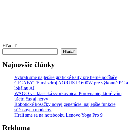
Hľadať
Hľadať
Najnovšie články
Vybrali sme najlepšie grafické karty pre herné počítače
GIGABYTE má zdroj AORUS P1600W pre výkonné PC a
lokálnu AI
WAGO vs. klasická svorkovnica: Porovnanie, ktoré vám
ušetrí čas aj nervy
Robotické kosačky novej generácie: najlepšie funkcie
súčasných modelov
Hrali sme sa na notebooku Lenovo Yoga Pro 9
Reklama