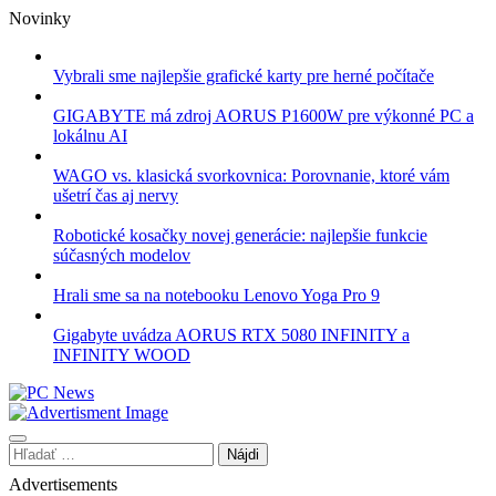
Skip
Novinky
to
content
Vybrali sme najlepšie grafické karty pre herné počítače
GIGABYTE má zdroj AORUS P1600W pre výkonné PC a
lokálnu AI
WAGO vs. klasická svorkovnica: Porovnanie, ktoré vám
ušetrí čas aj nervy
Robotické kosačky novej generácie: najlepšie funkcie
súčasných modelov
Hrali sme sa na notebooku Lenovo Yoga Pro 9
Gigabyte uvádza AORUS RTX 5080 INFINITY a
INFINITY WOOD
Hľadať:
Advertisements