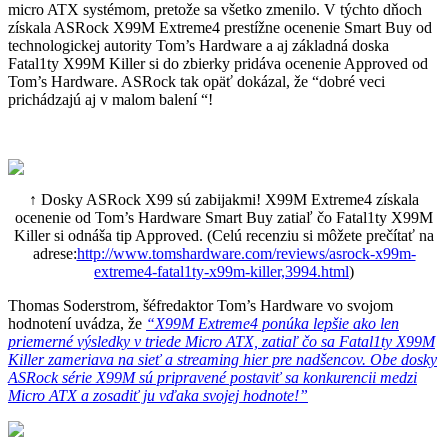
micro ATX systémom, pretože sa všetko zmenilo. V týchto dňoch
získala ASRock X99M Extreme4 prestížne ocenenie Smart Buy od
technologickej autority Tom’s Hardware a aj základná doska
Fatal1ty X99M Killer si do zbierky pridáva ocenenie Approved od
Tom’s Hardware. ASRock tak opäť dokázal, že “dobré veci
prichádzajú aj v malom balení “!
↑ Dosky ASRock X99 sú zabijakmi! X99M Extreme4 získala
ocenenie od Tom’s Hardware Smart Buy zatiaľ čo Fatal1ty X99M
Killer si odnáša tip Approved. (Celú recenziu si môžete prečítať na
adrese:
http://www.tomshardware.com/reviews/asrock-x99m-
extreme4-fatal1ty-x99m-killer,3994.html
)
Thomas Soderstrom, šéfredaktor Tom’s Hardware vo svojom
hodnotení uvádza, že
“X99M Extreme4 ponúka lepšie ako len
priemerné výsledky v triede Micro ATX, zatiaľ čo sa Fatal1ty X99M
Killer zameriava na sieť a streaming hier pre nadšencov. Obe dosky
ASRock série X99M sú pripravené postaviť sa konkurencii medzi
Micro ATX a zosadiť ju vďaka svojej hodnote!”