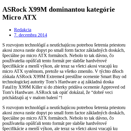
ASRock X99M dominantou kategórie
Micro ATX
Redakcia
7. decembra 2014
S rozvojom technológií a neutíchajúcou potrebou šetrenia priestoru
akosi znova rastie dopyt po small form factor základných doskách,
špeciálne po micro ATX formátoch. Nebolo to tak dávno, čo
používatelia opúšťali tento formát pre slabšie hardvérové
špecifikácie a menší výkon, ale teraz sa všetci akosi vracajú ku
micro ATX systémom, pretože sa všetko zmenilo. V týchto dňoch
získala ASRock X99M Extreme4 prestížne ocenenie Smart Buy od
technologickej autority Tom’s Hardware a aj základná doska
Fatal1ty X99M Killer si do zbierky pridáva ocenenie Approved od
Tom’s Hardware. ASRock tak opäť dokázal, že “dobré veci
prichádzajú aj v malom balení “!
S rozvojom technológií a neutíchajúcou potrebou šetrenia priestoru
akosi znova rastie dopyt po small form factor základných doskách,
špeciálne po micro ATX formátoch. Nebolo to tak dávno, čo
používatelia opúšťali tento formát pre slabšie hardvérové
špecifikácie a menší výkon, ale teraz sa všetci akosi vracajú ku