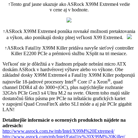
↑Tento graf jasne ukazuje ako ASRock X99M Extreme4 vedie
v cene aj v hodnote.
↑ASRock X99M Extreme4 ponúka rovnaké možnosti pretaktovania
a výkon, ako ponúkajú dosky plnej veľkosti X99 Extreme4.
↑ASRock Fatal1ty X99M Killer pridáva navyše sieťový controller
Killer E2200 PCIe a prémiovú službu XSplit na tri mesiace.
Veľkosť nie je dôležitá a v žiadnom prípade nebráni micro ATX
doskám ASRock v hardvérovej výbave alebo vo výkone. Obe
základné dosky X99M Extreme4 a Fatal1ty X99M Killer podporujú
®
®
najnovšie 18-jadrové procesory Intel
Core i7 a Xeon
, quad
channel DDR4 až do 3000+(OC), plus najrýchlejšie rozhranie
32Gb/s PCIe Gen3 x4 Ultra M.2 na svete. Okrem toho majú stále
dostatočnú šírku pásma pre PCIe na inštaláciu grafických kariet
v zapojení Quad CrossFireX alebo SLI móde a aj pár PCIe gigabit
LAN!
Detailnejšie informácie o ocenených produktoch nájdete na
adresách:
http://www.asrock.com.tw/mb/Intel/X99M%20Extreme4/
http://www.asrock.com/mb/Intel/Fatal1ty%20X99M%20Killer/