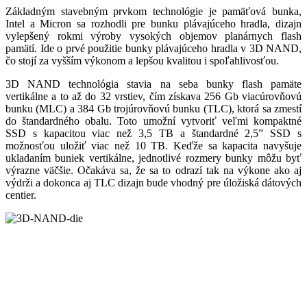
Základným stavebným prvkom technológie je pamäťová bunka,
Intel a Micron sa rozhodli pre bunku plávajúceho hradla, dizajn
vylepšený rokmi výroby vysokých objemov planárnych flash
pamätí. Ide o prvé použitie bunky plávajúceho hradla v 3D NAND,
čo stojí za vyšším výkonom a lepšou kvalitou i spoľahlivosťou.
3D NAND technológia stavia na seba bunky flash pamäte
vertikálne a to až do 32 vrstiev, čím získava 256 Gb viacúrovňovú
bunku (MLC) a 384 Gb trojúrovňovú bunku (TLC), ktorá sa zmestí
do štandardného obalu. Toto umožní vytvoriť veľmi kompaktné
SSD s kapacitou viac než 3,5 TB a štandardné 2,5” SSD s
možnosťou uložiť viac než 10 TB. Keďže sa kapacita navyšuje
ukladaním buniek vertikálne, jednotlivé rozmery bunky môžu byť
výrazne väčšie. Očakáva sa, že sa to odrazí tak na výkone ako aj
výdrži a dokonca aj TLC dizajn bude vhodný pre úložiská dátových
centier.