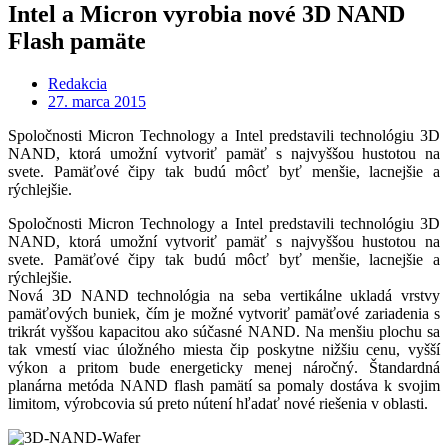
Intel a Micron vyrobia nové 3D NAND
Flash pamäte
Redakcia
27. marca 2015
Spoločnosti Micron Technology a Intel predstavili technológiu 3D
NAND, ktorá umožní vytvoriť pamäť s najvyššou hustotou na
svete. Pamäťové čipy tak budú môcť byť menšie, lacnejšie a
rýchlejšie.
Spoločnosti Micron Technology a Intel predstavili technológiu 3D
NAND, ktorá umožní vytvoriť pamäť s najvyššou hustotou na
svete. Pamäťové čipy tak budú môcť byť menšie, lacnejšie a
rýchlejšie.
Nová 3D NAND technológia na seba vertikálne ukladá vrstvy
pamäťových buniek, čím je možné vytvoriť pamäťové zariadenia s
trikrát vyššou kapacitou ako súčasné NAND. Na menšiu plochu sa
tak vmestí viac úložného miesta čip poskytne nižšiu cenu, vyšší
výkon a pritom bude energeticky menej náročný. Štandardná
planárna metóda NAND flash pamätí sa pomaly dostáva k svojim
limitom, výrobcovia sú preto nútení hľadať nové riešenia v oblasti.