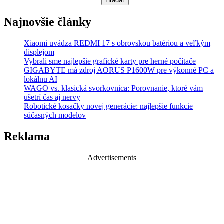
Hľadať
Najnovšie články
Xiaomi uvádza REDMI 17 s obrovskou batériou a veľkým
displejom
Vybrali sme najlepšie grafické karty pre herné počítače
GIGABYTE má zdroj AORUS P1600W pre výkonné PC a
lokálnu AI
WAGO vs. klasická svorkovnica: Porovnanie, ktoré vám
ušetrí čas aj nervy
Robotické kosačky novej generácie: najlepšie funkcie
súčasných modelov
Reklama
Advertisements