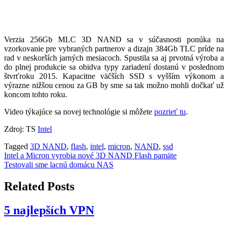
Verzia 256Gb MLC 3D NAND sa v súčasnosti ponúka na
vzorkovanie pre vybraných partnerov a dizajn 384Gb TLC príde na
rad v neskorších jarných mesiacoch. Spustila sa aj prvotná výroba a
do plnej produkcie sa obidva typy zariadení dostanú v poslednom
štvrťroku 2015. Kapacitne väčších SSD s vyšším výkonom a
výrazne nižšou cenou za GB by sme sa tak možno mohli dočkať už
koncom tohto roku.
Video týkajúce sa novej technológie si môžete
pozrieť tu
.
Zdroj: TS
Intel
Tagged
3D NAND
,
flash
,
intel
,
micron
,
NAND
,
ssd
Navigácia
Intel a Micron vyrobia nové 3D NAND Flash pamäte
Testovali sme lacnú domácu NAS
v
článku
Related Posts
5 najlepších VPN