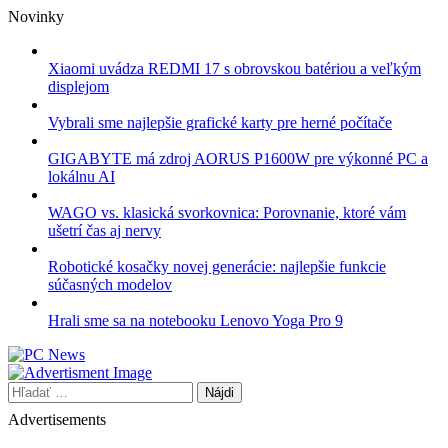
Skip
Novinky
to
content
Xiaomi uvádza REDMI 17 s obrovskou batériou a veľkým
displejom
Vybrali sme najlepšie grafické karty pre herné počítače
GIGABYTE má zdroj AORUS P1600W pre výkonné PC a
lokálnu AI
WAGO vs. klasická svorkovnica: Porovnanie, ktoré vám
ušetrí čas aj nervy
Robotické kosačky novej generácie: najlepšie funkcie
súčasných modelov
Hrali sme sa na notebooku Lenovo Yoga Pro 9
Hľadať:
Advertisements