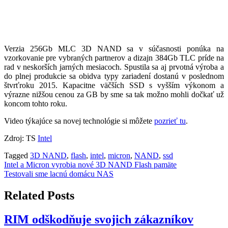
Verzia 256Gb MLC 3D NAND sa v súčasnosti ponúka na
vzorkovanie pre vybraných partnerov a dizajn 384Gb TLC príde na
rad v neskorších jarných mesiacoch. Spustila sa aj prvotná výroba a
do plnej produkcie sa obidva typy zariadení dostanú v poslednom
štvrťroku 2015. Kapacitne väčších SSD s vyšším výkonom a
výrazne nižšou cenou za GB by sme sa tak možno mohli dočkať už
koncom tohto roku.
Video týkajúce sa novej technológie si môžete
pozrieť tu
.
Zdroj: TS
Intel
Tagged
3D NAND
,
flash
,
intel
,
micron
,
NAND
,
ssd
Navigácia
Intel a Micron vyrobia nové 3D NAND Flash pamäte
Testovali sme lacnú domácu NAS
v
článku
Related Posts
RIM odškodňuje svojich zákazníkov