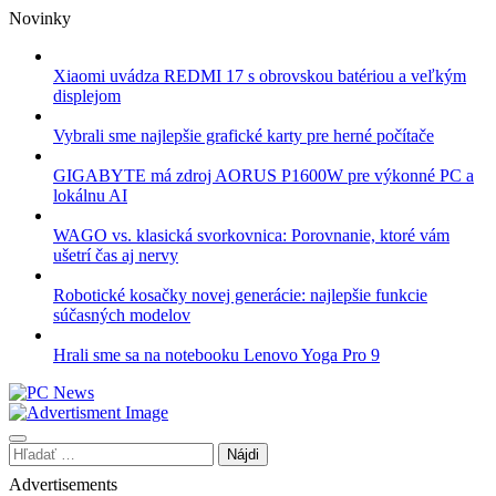
Skip
Novinky
to
content
Xiaomi uvádza REDMI 17 s obrovskou batériou a veľkým
displejom
Vybrali sme najlepšie grafické karty pre herné počítače
GIGABYTE má zdroj AORUS P1600W pre výkonné PC a
lokálnu AI
WAGO vs. klasická svorkovnica: Porovnanie, ktoré vám
ušetrí čas aj nervy
Robotické kosačky novej generácie: najlepšie funkcie
súčasných modelov
Hrali sme sa na notebooku Lenovo Yoga Pro 9
Hľadať:
Advertisements