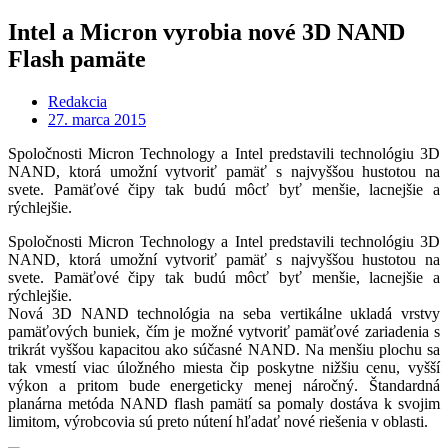
Intel a Micron vyrobia nové 3D NAND
Flash pamäte
Redakcia
27. marca 2015
Spoločnosti Micron Technology a Intel predstavili technológiu 3D
NAND, ktorá umožní vytvoriť pamäť s najvyššou hustotou na
svete. Pamäťové čipy tak budú môcť byť menšie, lacnejšie a
rýchlejšie.
Spoločnosti Micron Technology a Intel predstavili technológiu 3D
NAND, ktorá umožní vytvoriť pamäť s najvyššou hustotou na
svete. Pamäťové čipy tak budú môcť byť menšie, lacnejšie a
rýchlejšie.
Nová 3D NAND technológia na seba vertikálne ukladá vrstvy
pamäťových buniek, čím je možné vytvoriť pamäťové zariadenia s
trikrát vyššou kapacitou ako súčasné NAND. Na menšiu plochu sa
tak vmestí viac úložného miesta čip poskytne nižšiu cenu, vyšší
výkon a pritom bude energeticky menej náročný. Štandardná
planárna metóda NAND flash pamätí sa pomaly dostáva k svojim
limitom, výrobcovia sú preto nútení hľadať nové riešenia v oblasti.