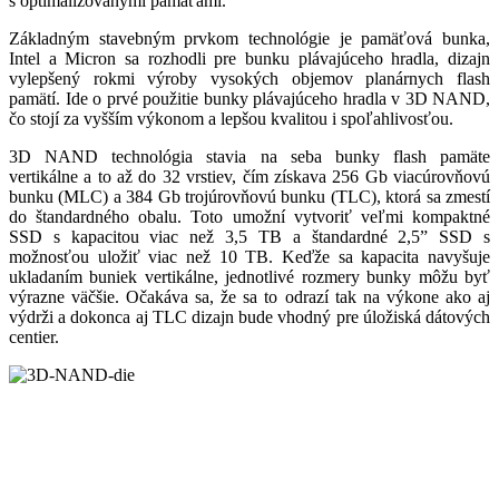
s optimalizovanými pamäťami.
Základným stavebným prvkom technológie je pamäťová bunka,
Intel a Micron sa rozhodli pre bunku plávajúceho hradla, dizajn
vylepšený rokmi výroby vysokých objemov planárnych flash
pamätí. Ide o prvé použitie bunky plávajúceho hradla v 3D NAND,
čo stojí za vyšším výkonom a lepšou kvalitou i spoľahlivosťou.
3D NAND technológia stavia na seba bunky flash pamäte
vertikálne a to až do 32 vrstiev, čím získava 256 Gb viacúrovňovú
bunku (MLC) a 384 Gb trojúrovňovú bunku (TLC), ktorá sa zmestí
do štandardného obalu. Toto umožní vytvoriť veľmi kompaktné
SSD s kapacitou viac než 3,5 TB a štandardné 2,5” SSD s
možnosťou uložiť viac než 10 TB. Keďže sa kapacita navyšuje
ukladaním buniek vertikálne, jednotlivé rozmery bunky môžu byť
výrazne väčšie. Očakáva sa, že sa to odrazí tak na výkone ako aj
výdrži a dokonca aj TLC dizajn bude vhodný pre úložiská dátových
centier.