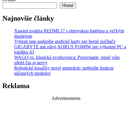
Hľadať
Najnovšie články
Xiaomi uvádza REDMI 17 s obrovskou batériou a veľkým
displejom
Vybrali sme najlepšie grafické karty pre herné počítače
GIGABYTE má zdroj AORUS P1600W pre výkonné PC a
lokálnu AI
WAGO vs. klasická svorkovnica: Porovnanie, ktoré vám
ušetrí čas aj nervy
Robotické kosačky novej generácie: najlepšie funkcie
súčasných modelov
Reklama
Advertisements