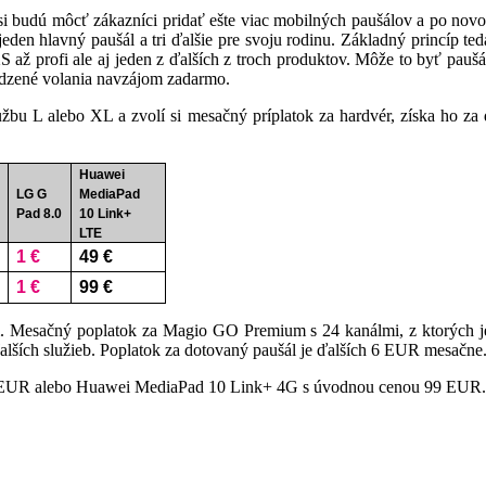
udú môcť zákazníci pridať ešte viac mobilných paušálov a po novom a
jeden hlavný paušál a tri ďalšie pre svoju rodinu. Základný princíp t
 XS až profi ale aj jeden z ďalších z troch produktov. Môže to byť pa
edzené volania navzájom zadarmo.
žbu L alebo XL a zvolí si mesačný príplatok za hardvér, získa ho za
Huawei
LG G
MediaPad
Pad 8.0
10 Link+
LTE
1 €
49 €
1 €
99 €
om. Mesačný poplatok za Magio GO Premium s 24 kanálmi, z ktorých j
lších služieb. Poplatok za dotovaný paušál je ďalších 6 EUR mesačne
 1 EUR alebo Huawei MediaPad 10 Link+ 4G s úvodnou cenou 99 EUR.