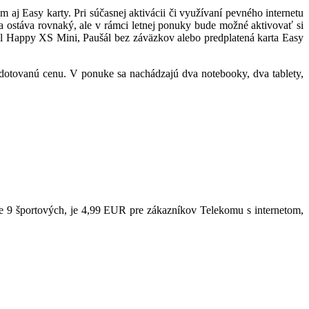
j Easy karty. Pri súčasnej aktivácii či využívaní pevného internetu
eda ostáva rovnaký, ale v rámci letnej ponuky bude možné aktivovať si
ušál Happy XS Mini, Paušál bez záväzkov alebo predplatená karta Easy
 dotovanú cenu. V ponuke sa nachádzajú dva notebooky, dva tablety,
e 9 športových, je 4,99 EUR pre zákazníkov Telekomu s internetom,
.