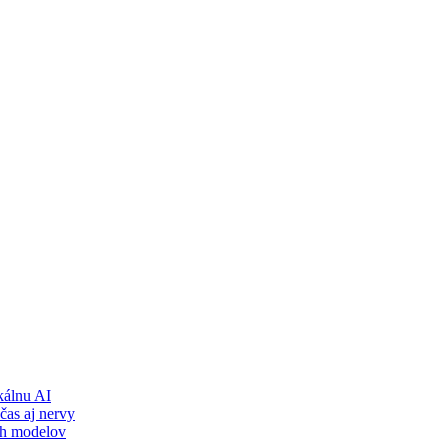
álnu AI
čas aj nervy
ch modelov