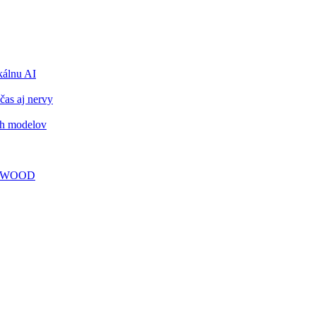
álnu AI
čas aj nervy
ch modelov
TY WOOD