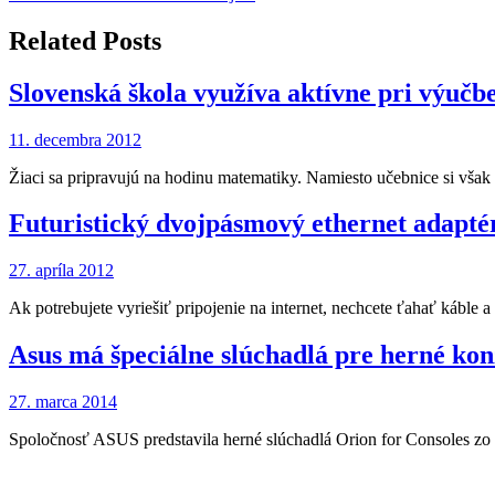
v
článku
Related Posts
Slovenská škola využíva aktívne pri výučb
11. decembra 2012
Žiaci sa pripravujú na hodinu matematiky. Namiesto učebnice si však
Futuristický dvojpásmový ethernet adapt
27. apríla 2012
Ak potrebujete vyriešiť pripojenie na internet, nechcete ťahať káble
Asus má špeciálne slúchadlá pre herné kon
27. marca 2014
Spoločnosť ASUS predstavila herné slúchadlá Orion for Consoles zo