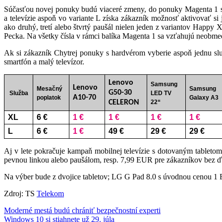
Súčasťou novej ponuky budú viaceré zmeny, do ponuky Magenta 1 si b
a televízie aspoň vo variante L získa zákazník možnosť aktivovať si 
ako druhý, tretí alebo štvrtý paušál nielen jeden z variantov Happy
Pecka. Na všetky čísla v rámci balíka Magenta 1 sa vzťahujú neobm
Ak si zákazník Chytrej ponuky s hardvérom vyberie aspoň jednu slu
smartfón a malý televízor.
Lenovo
Samsung
Lenovo
Mesačný
Samsung
G50-30
Služba
LED TV
A10-70
poplatok
Galaxy A3
CELERON
22“
XL
6 €
1 €
1 €
1 €
1 €
L
6 €
1 €
49 €
29 €
29 €
Aj v lete pokračuje kampaň mobilnej televízie s dotovaným tablet
pevnou linkou alebo paušálom, resp. 7,99 EUR pre zákazníkov bez ďa
Na výber bude z dvojice tabletov; LG G Pad 8.0 s úvodnou cenou
Zdroj: TS
Telekom
Navigácia
Moderné mestá budú chrániť bezpečnostní experti
Windows 10 si stiahnete už 29. júla