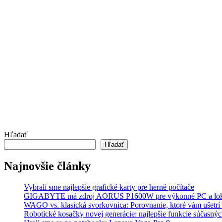
Hľadať
Hľadať
Najnovšie články
Vybrali sme najlepšie grafické karty pre herné počítače
GIGABYTE má zdroj AORUS P1600W pre výkonné PC a lok
WAGO vs. klasická svorkovnica: Porovnanie, ktoré vám ušetrí 
Robotické kosačky novej generácie: najlepšie funkcie súčasný