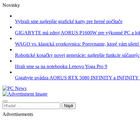
Skip
Novinky
to
content
Vybrali sme najlepšie grafické karty pre herné počítače
GIGABYTE má zdroj AORUS P1600W pre výkonné PC a lok
WAGO vs. klasická svorkovnica: Porovnanie, ktoré vám ušetrí 
Robotické kosačky novej generácie: najlepšie funkcie súčasný
Hrali sme sa na notebooku Lenovo Yoga Pro 9
Gigabyte uvádza AORUS RTX 5080 INFINITY a INFINI
Hľadať:
Advertisements