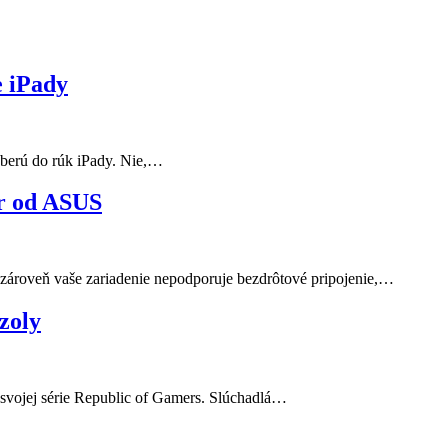
e iPady
 berú do rúk iPady. Nie,…
ér od ASUS
 a zároveň vaše zariadenie nepodporuje bezdrôtové pripojenie,…
zoly
 svojej série Republic of Gamers. Slúchadlá…