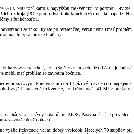
e GTX 980 robí kartu s najvyššou frekvenciou v portfóliu Nvidie.
ždého zdroja (PCIe port a dva 6-pin konektory) rovnaké napätie. No
blémy s funkčnosťou.
odvetranou skrinkou by ste pri referenčnej verzii nemali mať problém
cia, na ktorej sa môžete hrať hry.
o karty vyzerá pekne, no na špičkové prevedenie od Asus je radosť
 ste mohli mať problém so zavretím bočnice.
 čiernymi kovovými kondenzátormi a 14-fázovým systémom napájania
mohol zvýšiť pracovné frekvencie, konkrétne na 1241 MHz pre jadro
 sa nachádza aj pasívny chladič pre MOS. Pasívna časť je prevedená
átorov s označením Cooltech.
m na vyššie frekvencie veľmi dobrý výsledok. Necelých 70 stupňov pri