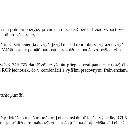
šiu spotrebu energie, pričom má až o 33 percent viac výpočtových
atí pre všetky hry.
ím sa šetrí energia a zvyšuje výkon. Okrem toho sa výrazne zvýšila
 Väčšiu cache pamäť automaticky znižuje množstvo požiadaviek na
ť až 224 GB dát. Kvôli zvýšeniu priepustnosti pamäte je nový čip
t ROP jednotiek, čo v kombinácii s vyššími pracovnými frekvenciami
 cache pamäť.
a čip dokáže s menším počtom jadier dosiahnuť lepšie výsledky. GTX
je približne rovnako výkonná a čo je hlavné, aj tichšia, chladnejšia