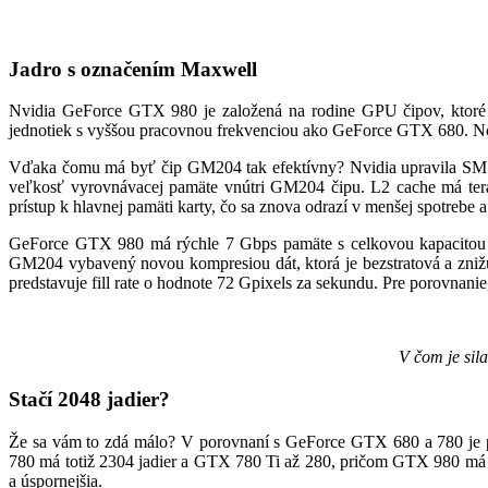
Jadro s označením Maxwell
Nvidia GeForce GTX 980 je založená na rodine GPU čipov, ktoré v
jednotiek s vyššou pracovnou frekvenciou ako GeForce GTX 680. No
Vďaka čomu má byť čip GM204 tak efektívny? Nvidia upravila SM jed
veľkosť vyrovnávacej pamäte vnútri GM204 čipu. L2 cache má ter
prístup k hlavnej pamäti karty, čo sa znova odrazí v menšej spotrebe
GeForce GTX 980 má rýchle 7 Gbps pamäte s celkovou kapacitou 4 
GM204 vybavený novou kompresiou dát, ktorá je bezstratová a znižu
predstavuje fill rate o hodnote 72 Gpixels za sekundu. Pre porovnani
V čom je sil
Stačí 2048 jadier?
Že sa vám to zdá málo? V porovnaní s GeForce GTX 680 a 780 je poč
780 má totiž 2304 jadier a GTX 780 Ti až 280, pričom GTX 980 má len
a úspornejšia.