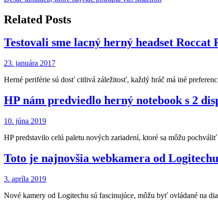
v
článku
Related Posts
Testovali sme lacný herný headset Roccat
23. januára 2017
Herné periférie sú dosť citlivá záležitosť, každý hráč má iné prefe
HP nám predviedlo herný notebook s 2 disp
10. júna 2019
HP predstavilo celú paletu nových zariadení, ktoré sa môžu pochváli
Toto je najnovšia webkamera od Logitechu
3. apríla 2019
Nové kamery od Logitechu sú fascinujúce, môžu byť ovládané na dia