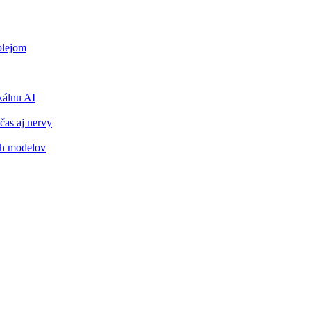
plejom
álnu AI
čas aj nervy
ch modelov