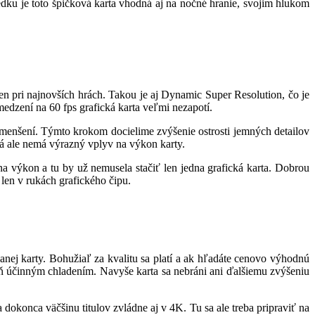
ledku je toto špičková karta vhodná aj na nočné hranie, svojim hlukom
n pri najnovších hrách. Takou je aj Dynamic Super Resolution, čo je
edzení na 60 fps grafická karta veľmi nezapotí.
zmenšení. Týmto krokom docielime zvýšenie ostrosti jemných detailov
orá ale nemá výrazný vplyv na výkon karty.
 výkon a tu by už nemusela stačiť len jedna grafická karta. Dobrou
len v rukách grafického čipu.
nej karty. Bohužiaľ za kvalitu sa platí a ak hľadáte cenovo výhodnú
 účinným chladením. Navyše karta sa nebráni ani ďalšiemu zvýšeniu
dokonca väčšinu titulov zvládne aj v 4K. Tu sa ale treba pripraviť na