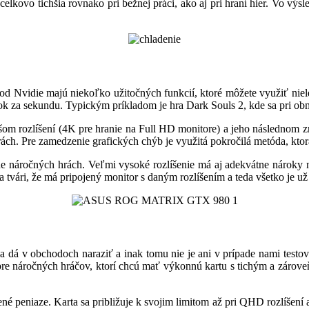
lkovo tichšia rovnako pri bežnej práci, ako aj pri hraní hier. Vo výs
od Nvidie majú niekoľko užitočných funkcií, ktoré môžete využiť niele
ok za sekundu. Typickým príkladom je hra Dark Souls 2, kde sa pri obm
šom rozlíšení (4K pre hranie na Full HD monitore) a jeho následnom 
 hrách. Pre zamedzenie grafických chýb je využitá pokročilá metóda, kt
e náročných hrách. Veľmi vysoké rozlíšenie má aj adekvátne nároky na
vári, že má pripojený monitor s daným rozlíšením a teda všetko je už 
dá v obchodoch naraziť a inak tomu nie je ani v prípade nami testova
 náročných hráčov, ktorí chcú mať výkonnú kartu s tichým a zároveň
peniaze. Karta sa približuje k svojim limitom až pri QHD rozlíšení a 