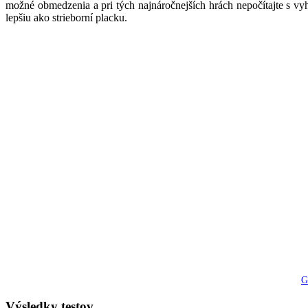
možné obmedzenia a pri tých najnáročnejších hrách nepočítajte s vy
lepšiu ako strieborní placku.
G
Výsledky testov