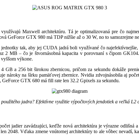
yužívajú Maxwell architektúru. Tá je optimalizovaná pre čo najmen
vá GeForce GTX 980 má TDP nižšie až o 30 W, no to samozrejme nepl
notky tak, aby jej CUDA jadrá boli využívané čo najefektívnejšie, č
az 2 MB – čo je štvornásobná kapacita v porovnaní s čipom GK104.
 a vyššom výkone.
GB a 256 bit širokou zbernicou, pričom za sekundu dokáže prenies
je nároky na šírku pamäťovej zbernice. Nvidia zdvojnásobila aj poče
e, GeForce GTX 680 má fill rate len 32.2 Gpixels za sekundu.
a použitého jadra? Efektívne využitie výpočtových jendotiek a veľká L2
et jadier zavádzajúci, keďže nová architektúra je výrazne odlišná 
 2048. Vďaka zmene vnútornej architektúry to ale vôbec nevadí, karta 