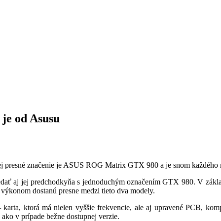
 je od Asusu
a. Jej presné značenie je ASUS ROG Matrix GTX 980 a je snom každého 
dať aj jej predchodkyňa s jednoduchým označením GTX 980. V základnej
m výkonom dostanú presne medzi tieto dva modely.
a, ktorá má nielen vyššie frekvencie, ale aj upravené PCB, komple
, ako v prípade bežne dostupnej verzie.