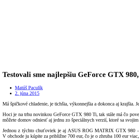
Testovali sme najlepšiu GeForce GTX 980,
Matúš Paculík
2. júna 2015
Má špičkové chladenie, je tichšia, výkonnejšia a dokonca aj krajši
Hoci je na trhu novinkou GeForce GTX 980 Ti, tak stále má čo pove
môžete domov odniesť aj jednu zo špeciálnych verzií, ktoré sa svoji
Jednou z týchto chuťoviek je aj ASUS ROG MATRIX GTX 980 – kart
V obchode ju kúpite za približne 700 eur, čo je o zhruba 100 eur viac