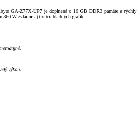
a Gigabyte GA-Z77X-UP7 je doplnená o 16 GB DDR3 pamäte a rýchly
m 860 W zvládne aj trojicu hladných grafík.
smerodajné.
velý výkon.