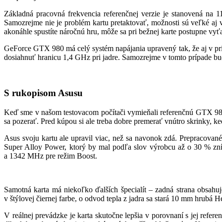
Základná pracovná frekvencia referenčnej verzie je stanovená na
Samozrejme nie je problém kartu pretaktovať, možnosti sú veľké aj
akonáhle spustíte náročnú hru, môže sa pri bežnej karte postupne v
GeForce GTX 980 má celý systém napájania upravený tak, že aj v príp
dosiahnuť hranicu 1,4 GHz pri jadre. Samozrejme v tomto prípade bude k
S rukopisom Asusu
Keď sme v našom testovacom počítači vymieňali referenčnú GTX 980
sa pozerať. Pred kúpou si ale treba dobre premerať vnútro skrinky, k
Asus svoju kartu ale upravil viac, než sa navonok zdá. Prepraco
Super Alloy Power, ktorý by mal podľa slov výrobcu až o 30 % zní
a 1342 MHz pre režim Boost.
Samotná karta má niekoľko ďalších špecialít – zadná strana obsahu
v štýlovej čiernej farbe, o odvod tepla z jadra sa stará 10 mm hrubá H
V reálnej prevádzke je karta skutočne lepšia v porovnaní s jej refe