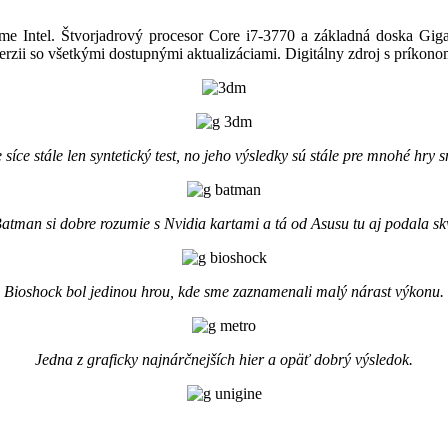
latfome Intel. Štvorjadrový procesor Core i7-3770 a základná dosk
rzii so všetkými dostupnými aktualizáciami. Digitálny zdroj s príkono
síce stále len syntetický test, no jeho výsledky sú stále pre mnohé hry 
atman si dobre rozumie s Nvidia kartami a tá od Asusu tu aj podala sk
Bioshock bol jedinou hrou, kde sme zaznamenali malý nárast výkonu.
Jedna z graficky najnárčnejších hier a opäť dobrý výsledok.