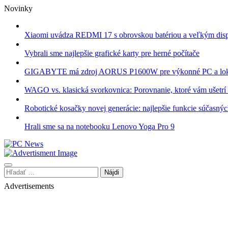
Skip
Novinky
to
content
Xiaomi uvádza REDMI 17 s obrovskou batériou a veľkým dis
Vybrali sme najlepšie grafické karty pre herné počítače
GIGABYTE má zdroj AORUS P1600W pre výkonné PC a lok
WAGO vs. klasická svorkovnica: Porovnanie, ktoré vám ušetrí 
Robotické kosačky novej generácie: najlepšie funkcie súčasný
Hrali sme sa na notebooku Lenovo Yoga Pro 9
Hľadať:
Advertisements