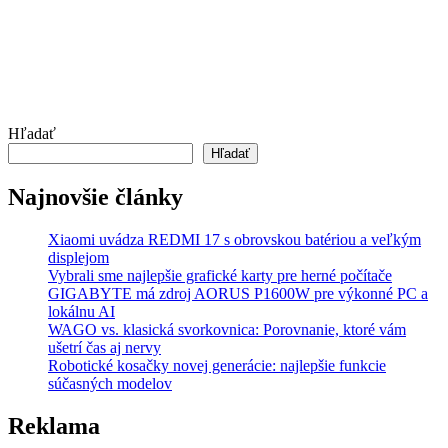
Hľadať
Hľadať
Najnovšie články
Xiaomi uvádza REDMI 17 s obrovskou batériou a veľkým
displejom
Vybrali sme najlepšie grafické karty pre herné počítače
GIGABYTE má zdroj AORUS P1600W pre výkonné PC a
lokálnu AI
WAGO vs. klasická svorkovnica: Porovnanie, ktoré vám
ušetrí čas aj nervy
Robotické kosačky novej generácie: najlepšie funkcie
súčasných modelov
Reklama