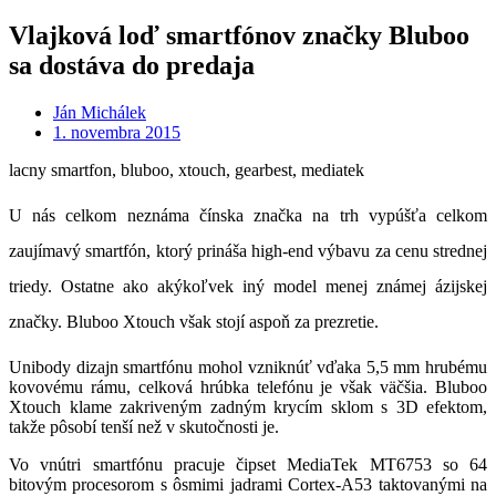
Vlajková loď smartfónov značky Bluboo
sa dostáva do predaja
Ján Michálek
1. novembra 2015
lacny smartfon, bluboo, xtouch, gearbest, mediatek
U nás celkom neznáma čínska značka na trh vypúšťa celkom
zaujímavý smartfón, ktorý prináša high-end výbavu za cenu strednej
triedy. Ostatne ako akýkoľvek iný model menej známej ázijskej
značky. Bluboo Xtouch však stojí aspoň za prezretie.
Unibody dizajn smartfónu mohol vzniknúť vďaka 5,5 mm hrubému
kovovému rámu, celková hrúbka telefónu je však väčšia. Bluboo
Xtouch klame zakriveným zadným krycím sklom s 3D efektom,
takže pôsobí tenší než v skutočnosti je.
Vo vnútri smartfónu pracuje čipset MediaTek MT6753 so 64
bitovým procesorom s ôsmimi jadrami Cortex-A53 taktovanými na