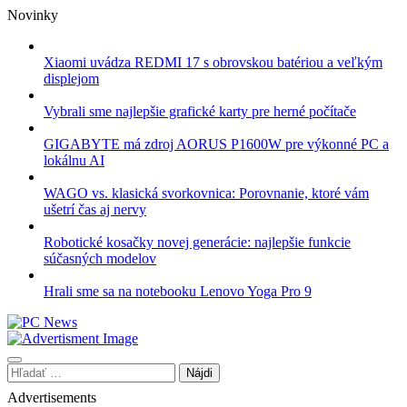
Skip
Novinky
to
content
Xiaomi uvádza REDMI 17 s obrovskou batériou a veľkým
displejom
Vybrali sme najlepšie grafické karty pre herné počítače
GIGABYTE má zdroj AORUS P1600W pre výkonné PC a
lokálnu AI
WAGO vs. klasická svorkovnica: Porovnanie, ktoré vám
ušetrí čas aj nervy
Robotické kosačky novej generácie: najlepšie funkcie
súčasných modelov
Hrali sme sa na notebooku Lenovo Yoga Pro 9
Hľadať:
Advertisements