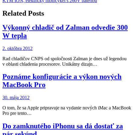
KTM ION, elektrický motocykel s 260V batériou
v
článku
Related Posts
Výkonný chladič od Zalman odvedie 300
W tepla
2. októbra 2012
Rad chladičov CNPS od spoločnosti Zalman je dnes už legendou
v oblasti chladenia procesorov. Unikátny dizajn…
Poznáme konfigurácie a výkon nových
MacBook Pro
30. mája 2012
O tom, že sa Apple pripravuje na vydanie nových iMac a MacBook
Pro pre tento…
Do zamknutého iPhonu sa dá dostať za
pár sekúnd