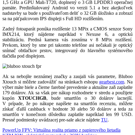
1,5 GHz a GPU Mali-T720, doplnený o 3 GB LPDDR3 operačnej
pamäte. Predinštalovaný Android vo verzii 5.1 a bez akejkoľvek
nadstavby sa bude s používateľom deliť o 32 GB úložisko a zobrazí
sa na päťpalcovom IPS displeji s Full HD rozlíšením.
Zadný fotoaparát ponúka rozlíšenie 13 MPix a CMOS senzor Sony
IMX214, ktorý nájdeme napríklad v Nexuse 6, a optickú
stabilizáciu. Predná kamera vás zosníma v 8 MPix rozlíšení.
Prvkom, ktorý by sme pri takomto telefóne asi nečakali je optický
snímač obtlačkov prstov, integrovaný do hlavného systémového
tlačidla pod displejom.
Ak sa nebojíte neznámej značky a zaujali vás parametre, Bluboo
Xtouch si môžete zadovážiť na stránkach eshopu
gearbest.com
. Na
výber máte biele a čierne farebné prevedenie a aktuálne zaň zaplatíte
179 dolárov. Ak sa však pre nákup rozhodnete v stredu a použijete
kupón
XTOUCHGB
, bude smartfón o 30 dolárov lacnejší.
V prípade, že po nákupe napíšete na smartfón recenziu, môžete
získať ďalší cashback v hodnote 30 alebo 50 dolárov a teda za
smartfón v konečnom dôsledku zaplatíte napríklad len 99 USD.
Presné podmienky uvádzacej pre-sale akcie nájdete
TU
.
Navigácia
PowerUp FPV: Virtuálna realita priamo z papierového lietadla