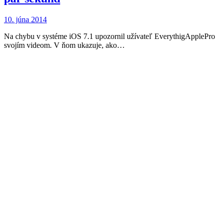
10. júna 2014
Na chybu v systéme iOS 7.1 upozornil užívateľ EverythigApplePro
svojím videom. V ňom ukazuje, ako…