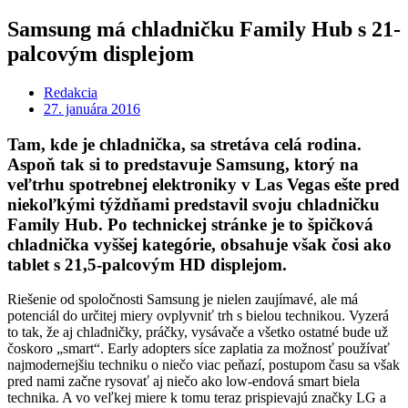
Samsung má chladničku Family Hub s 21-
palcovým displejom
Redakcia
27. januára 2016
Tam, kde je chladnička, sa stretáva celá rodina.
Aspoň tak si to predstavuje Samsung, ktorý na
veľtrhu spotrebnej elektroniky v Las Vegas ešte pred
niekoľkými týždňami predstavil svoju chladničku
Family Hub. Po technickej stránke je to špičková
chladnička vyššej kategórie, obsahuje však čosi ako
tablet s 21,5-palcovým HD displejom.
Riešenie od spoločnosti Samsung je nielen zaujímavé, ale má
potenciál do určitej miery ovplyvniť trh s bielou technikou. Vyzerá
to tak, že aj chladničky, práčky, vysávače a všetko ostatné bude už
čoskoro „smart“. Early adopters síce zaplatia za možnosť používať
najmodernejšiu techniku o niečo viac peňazí, postupom času sa však
pred nami začne rysovať aj niečo ako low-endová smart biela
technika. A vo veľkej miere k tomu teraz prispievajú značky LG a