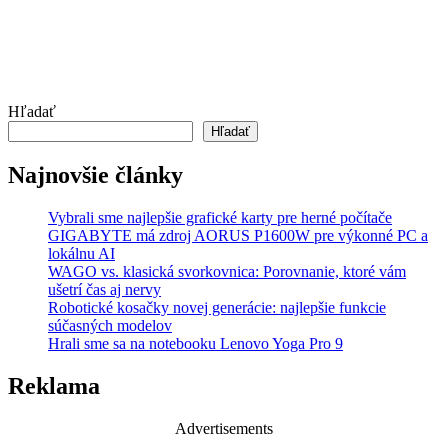
Hľadať
Hľadať
Najnovšie články
Vybrali sme najlepšie grafické karty pre herné počítače
GIGABYTE má zdroj AORUS P1600W pre výkonné PC a
lokálnu AI
WAGO vs. klasická svorkovnica: Porovnanie, ktoré vám
ušetrí čas aj nervy
Robotické kosačky novej generácie: najlepšie funkcie
súčasných modelov
Hrali sme sa na notebooku Lenovo Yoga Pro 9
Reklama
Advertisements