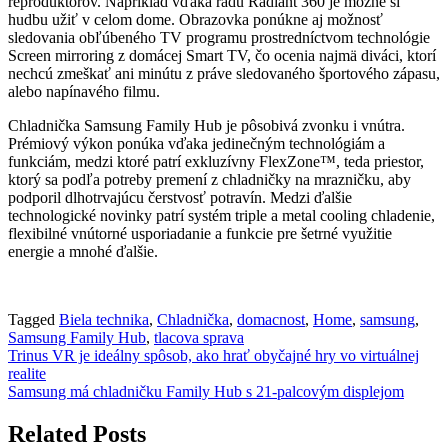
reproduktorov. Napríklad vďaka radu Radiant 360 je možné si
hudbu užiť v celom dome. Obrazovka ponúkne aj možnosť
sledovania obľúbeného TV programu prostredníctvom technológie
Screen mirroring z domácej Smart TV, čo ocenia najmä diváci, ktorí
nechcú zmeškať ani minútu z práve sledovaného športového zápasu,
alebo napínavého filmu.
Chladnička Samsung Family Hub je pôsobivá zvonku i vnútra.
Prémiový výkon ponúka vďaka jedinečným technológiám a
funkciám, medzi ktoré patrí exkluzívny FlexZone™, teda priestor,
ktorý sa podľa potreby premení z chladničky na mrazničku, aby
podporil dlhotrvajúcu čerstvosť potravín. Medzi ďalšie
technologické novinky patrí systém triple a metal cooling chladenie,
flexibilné vnútorné usporiadanie a funkcie pre šetrné využitie
energie a mnohé ďalšie.
Tagged
Biela technika
,
Chladnička
,
domacnost
,
Home
,
samsung
,
Samsung Family Hub
,
tlacova sprava
Navigácia
Trinus VR je ideálny spôsob, ako hrať obyčajné hry vo virtuálnej
realite
v
Samsung má chladničku Family Hub s 21-palcovým displejom
článku
Related Posts