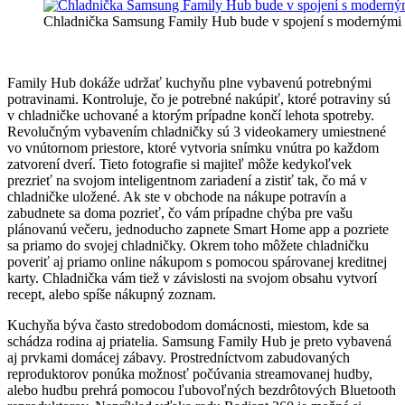
Chladnička Samsung Family Hub bude v spojení s modernými t
Family Hub dokáže udržať kuchyňu plne vybavenú potrebnými
potravinami. Kontroluje, čo je potrebné nakúpiť, ktoré potraviny sú
v chladničke uchované a ktorým prípadne končí lehota spotreby.
Revolučným vybavením chladničky sú 3 videokamery umiestnené
vo vnútornom priestore, ktoré vytvoria snímku vnútra po každom
zatvorení dverí. Tieto fotografie si majiteľ môže kedykoľvek
prezrieť na svojom inteligentnom zariadení a zistiť tak, čo má v
chladničke uložené. Ak ste v obchode na nákupe potravín a
zabudnete sa doma pozrieť, čo vám prípadne chýba pre vašu
plánovanú večeru, jednoducho zapnete Smart Home app a pozriete
sa priamo do svojej chladničky. Okrem toho môžete chladničku
poveriť aj priamo online nákupom s pomocou spárovanej kreditnej
karty. Chladnička vám tiež v závislosti na svojom obsahu vytvorí
recept, alebo spíše nákupný zoznam.
Kuchyňa býva často stredobodom domácnosti, miestom, kde sa
schádza rodina aj priatelia. Samsung Family Hub je preto vybavená
aj prvkami domácej zábavy. Prostredníctvom zabudovaných
reproduktorov ponúka možnosť počúvania streamovanej hudby,
alebo hudbu prehrá pomocou ľubovoľných bezdrôtových Bluetooth