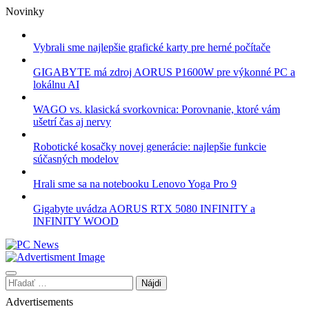
Skip
Novinky
to
content
Vybrali sme najlepšie grafické karty pre herné počítače
GIGABYTE má zdroj AORUS P1600W pre výkonné PC a
lokálnu AI
WAGO vs. klasická svorkovnica: Porovnanie, ktoré vám
ušetrí čas aj nervy
Robotické kosačky novej generácie: najlepšie funkcie
súčasných modelov
Hrali sme sa na notebooku Lenovo Yoga Pro 9
Gigabyte uvádza AORUS RTX 5080 INFINITY a
INFINITY WOOD
Hľadať:
Advertisements