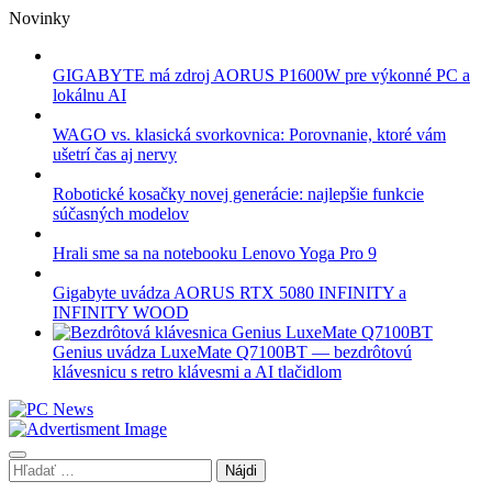
Skip
Novinky
to
content
GIGABYTE má zdroj AORUS P1600W pre výkonné PC a
lokálnu AI
WAGO vs. klasická svorkovnica: Porovnanie, ktoré vám
ušetrí čas aj nervy
Robotické kosačky novej generácie: najlepšie funkcie
súčasných modelov
Hrali sme sa na notebooku Lenovo Yoga Pro 9
Gigabyte uvádza AORUS RTX 5080 INFINITY a
INFINITY WOOD
Genius uvádza LuxeMate Q7100BT — bezdrôtovú
klávesnicu s retro klávesmi a AI tlačidlom
Hľadať: