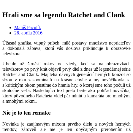
Hrali sme sa legendu Ratchet and Clank
Matúš Paculík
26. apríla 2016
Úžasná grafika, vtipný príbeh, milé postavy, množstvo nepriateľov
a dokonalá zábava, ktorá vás doslova priklincuje k obrazovke
televízora.
Ubehlo už štrnásť rokov od vtedy, keď sa na obrazovkách
televízorov po prvý krát objavil prvý diel z dnes už legendárnej série
Ratchet and Clank. Majitelia dávnych generácií herných konzol so
slzou v oku zaspomínajú na krásne chvíle a my nováčikovia sa
s kritickým okom pustíme do hrania hry, o ktorej sme toho počuli už
skutočne veľa. Nasledujúci text preto berte ako pohľad nováčika,
ktorý pôvodného Ratcheta videl pár minút u kamaráta pre mnohými
a mnohými rokmi.
Nie je to len remake
Novinka je zaujímavým mixom prvého dielu a nových herných
trendov, zároveň ale nie je len obyčajným prerobením už