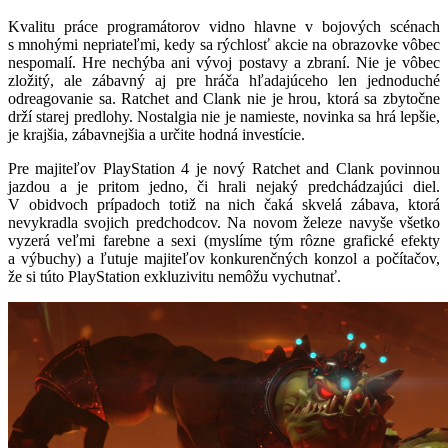
Kvalitu práce programátorov vidno hlavne v bojových scénach
s mnohými nepriateľmi, kedy sa rýchlosť akcie na obrazovke vôbec
nespomalí. Hre nechýba ani vývoj postavy a zbraní. Nie je vôbec
zložitý, ale zábavný aj pre hráča hľadajúceho len jednoduché
odreagovanie sa. Ratchet and Clank nie je hrou, ktorá sa zbytočne
drží starej predlohy. Nostalgia nie je namieste, novinka sa hrá lepšie,
je krajšia, zábavnejšia a určite hodná investície.
Pre majiteľov PlayStation 4 je nový Ratchet and Clank povinnou
jazdou a je pritom jedno, či hrali nejaký predchádzajúci diel.
V obidvoch prípadoch totiž na nich čaká skvelá zábava, ktorá
nevykradla svojich predchodcov. Na novom železe navyše všetko
vyzerá veľmi farebne a sexi (myslíme tým rôzne grafické efekty
a výbuchy) a ľutuje majiteľov konkurenčných konzol a počítačov,
že si túto PlayStation exkluzivitu nemôžu vychutnať.