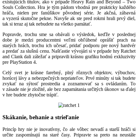
existujúcich titulov, ako v prípade Heavy Rain and Beyond – Two
Souls Collection. Hra je tým pádom vhodná pre prakticky každého
hráča, nielen pre fanúšikov pôvodnej série. Je akčná, zábavná
a vyzerá skutočne pekne. Navyše ak ste pred rokmi hrali prvý diel,
tak si teraz aj tak nebudete na všetko pamätať.
Popravde, trochu sme sa obávali o výsledok, keďže v poslednej
dobe je medzi producentmi veľmi obľúbené oprášiť prach na
starých hrách, trochu ich učesať, pridať podporu pre nový hardvér
a predať za slušnú cenu. Našťastie vývojári si v prípade hry Ratchet
and Clank dali záležať a pripravili krásnu grafiku hodnú exkluzivity
pre PlayStation 4.
Celý svet je krásne farebný, plný rôznych objektov, výbuchov,
horúcej lávy a nebezpečných nepriateľov. Prvé minúty si tak budete
zvykať na sýtosť prostredia a zoznamovať sa s ovládaním. To
v zásade nie je zložité, ale bez zapamätania určitých úkonov sa ďalej
v hre budete zbytočne trápiť.
Skákanie, behanie a strieľanie
Princíp hry nie je inovatívny, čo ale vôbec nevadí a starší hráči si
určite zaspomínajú na staré časy. Pripravte sa preto na neustále