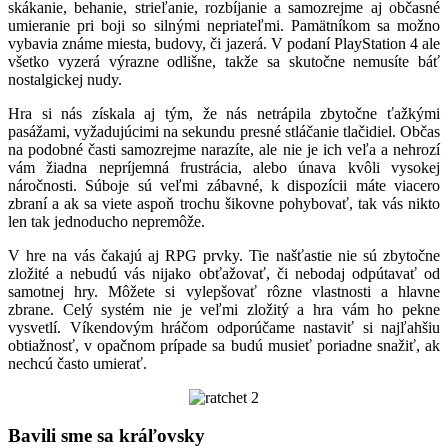
skákanie, behanie, strieľanie, rozbíjanie a samozrejme aj občasné
umieranie pri boji so silnými nepriateľmi. Pamätníkom sa možno
vybavia známe miesta, budovy, či jazerá. V podaní PlayStation 4 ale
všetko vyzerá výrazne odlišne, takže sa skutočne nemusíte báť
nostalgickej nudy.
Hra si nás získala aj tým, že nás netrápila zbytočne ťažkými
pasážami, vyžadujúcimi na sekundu presné stláčanie tlačidiel. Občas
na podobné časti samozrejme narazíte, ale nie je ich veľa a nehrozí
vám žiadna nepríjemná frustrácia, alebo únava kvôli vysokej
náročnosti. Súboje sú veľmi zábavné, k dispozícii máte viacero
zbraní a ak sa viete aspoň trochu šikovne pohybovať, tak vás nikto
len tak jednoducho nepremôže.
V hre na vás čakajú aj RPG prvky. Tie našťastie nie sú zbytočne
zložité a nebudú vás nijako obťažovať, či nebodaj odpútavať od
samotnej hry. Môžete si vylepšovať rôzne vlastnosti a hlavne
zbrane. Celý systém nie je veľmi zložitý a hra vám ho pekne
vysvetlí. Víkendovým hráčom odporúčame nastaviť si najľahšiu
obtiažnosť, v opačnom prípade sa budú musieť poriadne snažiť, ak
nechcú často umierať.
Bavili sme sa kráľovsky