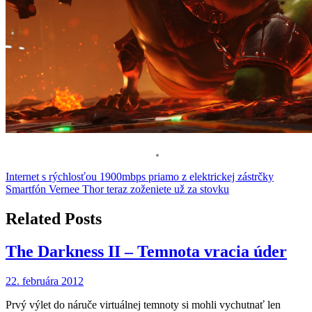
Navigácia
Internet s rýchlosťou 1900mbps priamo z elektrickej zástrčky
Smartfón Vernee Thor teraz zoženiete už za stovku
v
článku
Related Posts
The Darkness II – Temnota vracia úder
22. februára 2012
Prvý výlet do náruče virtuálnej temnoty si mohli vychutnať len