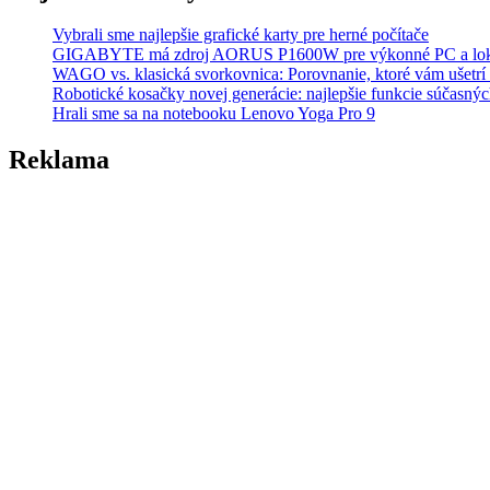
Vybrali sme najlepšie grafické karty pre herné počítače
GIGABYTE má zdroj AORUS P1600W pre výkonné PC a lok
WAGO vs. klasická svorkovnica: Porovnanie, ktoré vám ušetrí 
Robotické kosačky novej generácie: najlepšie funkcie súčasný
Hrali sme sa na notebooku Lenovo Yoga Pro 9
Reklama