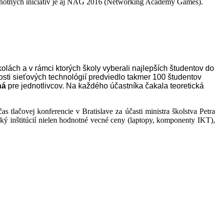
z hodnotných iniciatív je aj NAG 2016 (Networking Academy Games).
olách a v rámci ktorých školy vyberali najlepších študentov do
osti sieťových technológií predviedlo takmer 100 študentov
há
pre jednotlivcov. Na každého účastníka čakala teoretická
lačovej konferencie v Bratislave za účasti ministra školstva Petra
ský inštitúcií nielen hodnotné vecné ceny (laptopy, komponenty IKT),