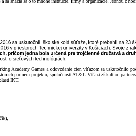
té a sa snažia sa o to mnohé inštitúcie, firmy a organizácie. Jednou 
016 sa uskutočnili školské kolá súťaže, ktoré prebehli na 23 šk
16 v priestoroch Technickej univerzity v Košiciach. Svoje znal
ách, pričom jedna bola určená pre trojčlenné družstvá a dru
osti o sieťových technológiách.
king Academy Games a odovzdanie cien víťazom sa uskutočnilo počas t
storoch partnera projektu, spoločnosti AT&T. Víťazi získali od partner
lasti IKT.
ík),