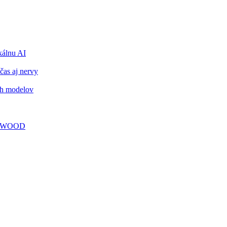
álnu AI
čas aj nervy
ch modelov
TY WOOD