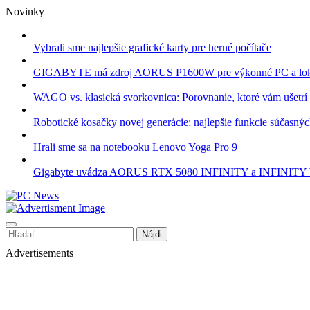
Skip
Novinky
to
content
Vybrali sme najlepšie grafické karty pre herné počítače
GIGABYTE má zdroj AORUS P1600W pre výkonné PC a lok
WAGO vs. klasická svorkovnica: Porovnanie, ktoré vám ušetrí 
Robotické kosačky novej generácie: najlepšie funkcie súčasný
Hrali sme sa na notebooku Lenovo Yoga Pro 9
Gigabyte uvádza AORUS RTX 5080 INFINITY a INFINI
Hľadať:
Advertisements