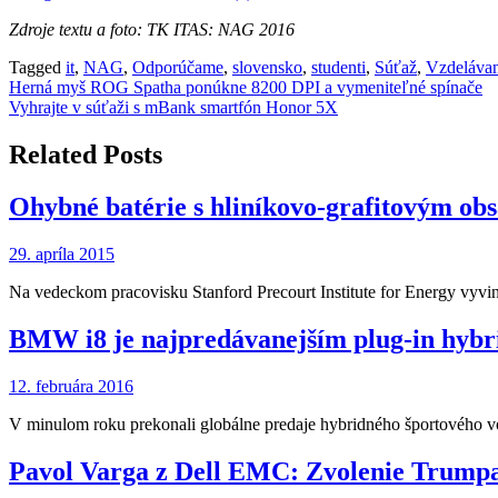
Zdroje textu a foto: TK ITAS: NAG 2016
Tagged
it
,
NAG
,
Odporúčame
,
slovensko
,
studenti
,
Súťaž
,
Vzdelávan
Navigácia
Herná myš ROG Spatha ponúkne 8200 DPI a vymeniteľné spínače
Vyhrajte v súťaži s mBank smartfón Honor 5X
v
článku
Related Posts
Ohybné batérie s hliníkovo-grafitovým o
29. apríla 2015
Na vedeckom pracovisku Stanford Precourt Institute for Energy vyv
BMW i8 je najpredávanejším plug-in hybr
12. februára 2016
V minulom roku prekonali globálne predaje hybridného športového
Pavol Varga z Dell EMC: Zvolenie Trumpa 