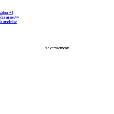
álnu AI
čas aj nervy
ch modelov
Advertisements