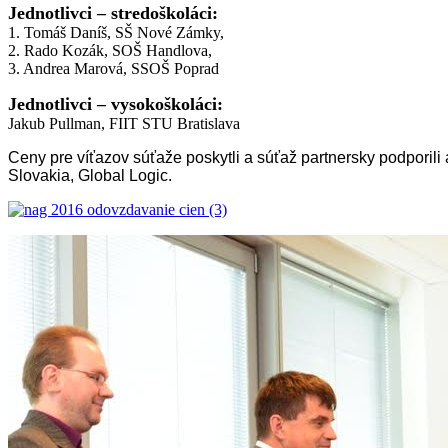
Jednotlivci – stredoškoláci:
1.
Tomáš Daníš, SŠ Nové Zámky,
2. Rado Kozák, SOŠ Handlova,
3. Andrea Marová, SSOŠ Poprad
Jednotlivci – vysokoškoláci:
Jakub Pullman, FIIT STU Bratislava
Ceny pre víťazov súťaže poskytli a súťaž partnersky podpori
Slovakia, Global Logic.