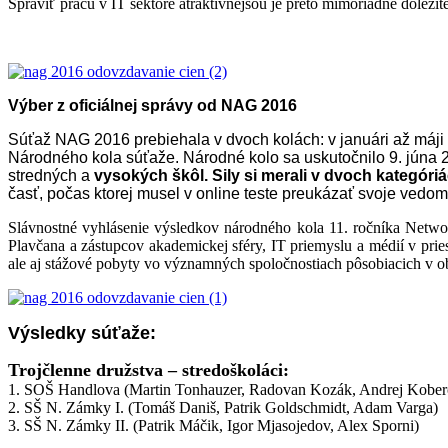
Spraviť prácu v IT sektore atraktívnejšou je preto mimoriadne dôleži
Výber z oficiálnej správy od NAG 2016
Súťaž NAG 2016 prebiehala v dvoch kolách: v januári až máji 2
Národného kola súťaže. Národné kolo sa uskutočnilo 9. júna 20
stredných a
vysokých škôl. Sily si merali v dvoch kategóri
časť, počas ktorej musel v online teste preukázať svoje vedom
Slávnostné vyhlásenie výsledkov národného kola 11. ročníka Networ
Plavčana a zástupcov akademickej sféry, IT priemyslu a médií v prie
ale aj stážové pobyty vo významných spoločnostiach pôsobiacich v ob
Výsledky súťaže:
Trojčlenne družstva – stredoškoláci:
1.
SOŠ Handlova (Martin Tonhauzer, Radovan Kozák, Andrej Koberč
2. SŠ N. Zámky I. (Tomáš Daniš, Patrik Goldschmidt, Adam Varga)
3. SŠ N. Zámky II. (Patrik Máčik, Igor Mjasojedov, Alex Sporni)