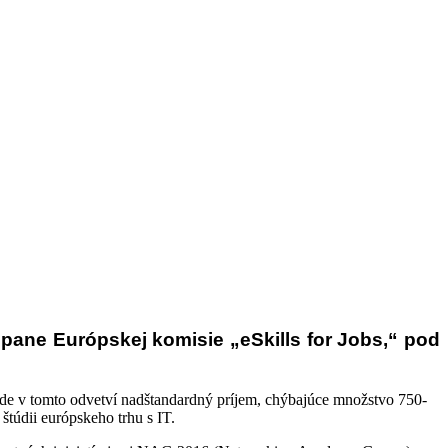
pane Európskej komisie „eSkills for Jobs,“ pod
bude v tomto odvetví nadštandardný príjem, chýbajúce množstvo 750-
štúdii európskeho trhu s IT.