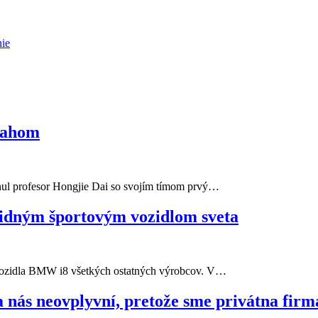
ie
bsahom
inul profesor Hongjie Dai so svojím tímom prvý…
idným športovým vozidlom sveta
 vozidla BMW i8 všetkých ostatných výrobcov. V…
nás neovplyvní, pretože sme privátna firm