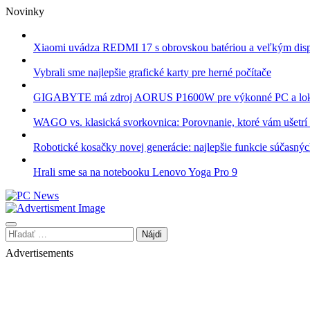
Skip
Novinky
to
content
Xiaomi uvádza REDMI 17 s obrovskou batériou a veľkým dis
Vybrali sme najlepšie grafické karty pre herné počítače
GIGABYTE má zdroj AORUS P1600W pre výkonné PC a lok
WAGO vs. klasická svorkovnica: Porovnanie, ktoré vám ušetrí 
Robotické kosačky novej generácie: najlepšie funkcie súčasný
Hrali sme sa na notebooku Lenovo Yoga Pro 9
Hľadať:
Advertisements