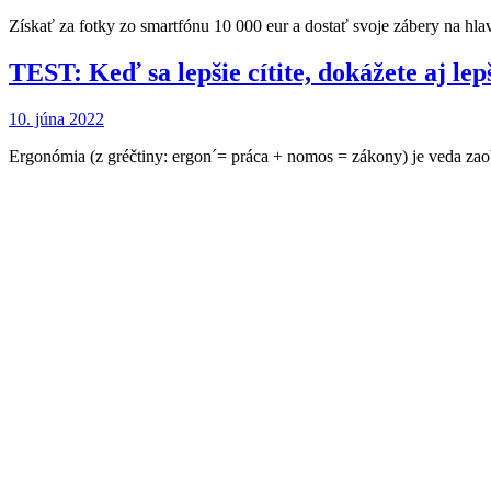
Získať za fotky zo smartfónu 10 000 eur a dostať svoje zábery na hl
TEST: Keď sa lepšie cítite, dokážete aj lep
10. júna 2022
Ergonómia (z gréčtiny: ergon´= práca + nomos = zákony) je veda za