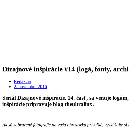
Dizajnové inšpirácie #14 (logá, fonty, arch
Redakcia
2. novembra 2016
Seriál Dizajnové inšpirácie, 14. časť, sa venuje logám
inšpirácie pripravuje blog theultralinx.
Ak sú zobrazené fotografie na vašu obrazovku priveľké, vyskúšajte si 