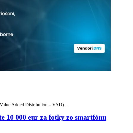
u (Value Added Distribution – VAD)…
e 10 000 eur za fotky zo smartfónu