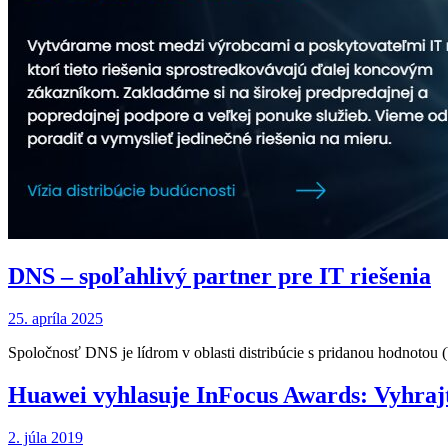
DNS – spoľahlivý partner pre IT riešenia
25. apríla 2025
Spoločnosť DNS je lídrom v oblasti distribúcie s pridanou hodnoto
Huawei vyhlasuje InFocus Awards: Vyhrajt
2. júla 2019