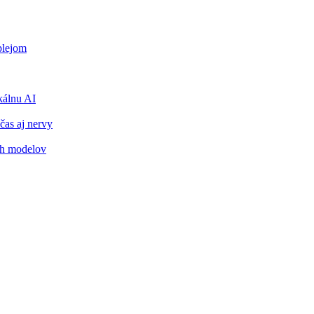
plejom
álnu AI
čas aj nervy
ch modelov