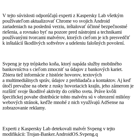
V tejto súvislosti odporúčajú experti z Kaspersky Lab všetkým
používateľom aktualizovať Chrome vo svojich Android
zariadeniach na poslednú verziu, inštalovať účinné bezpečnostné
riešenia, a rovnako byť na pozore pred nástrojmi a technikami
používanými tvorcami malvérov, ktorých cieľom je ich presvedčiť
k inštalácií škodlivých softvérov a udeleniu falošných povolení.
Svpeng je typ trójskeho koňa, ktorý napáda služby mobilného
bankovníctva s cieľom zmocniť sa údajov z bankových kariet.
Zbiera tiež informácie z histórie hovorov, textových
a multimediálnych správ, údajov z prehliadača a kontaktov. Aj keď
útočí prevažne na obete z rusky hovoriacich krajín, jeho zámerom je
rozšíriť svoje škodlivé aktivity do celého sveta. Práve kvôli
špecifickej povahe distribúcie tohto malvéru sú v ohrození milióny
webových stránok, keďže mnohé z nich využívajú AdSense na
zobrazovanie reklamy.
Experti z Kaspersky Lab detekovali malvér Svpeng v tejto
modifikácii: Trojan-Banker.AndroidOS.Svpeng.q