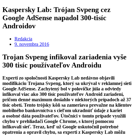
Kaspersky Lab: Trójan Svpeng cez
Google AdSense napadol 300-tisíc
Androidov
Redakcia
9. novembra 2016
Trojan Svpeng infikoval zariadenia vyše
300 tisíc používateľov Androidu
Experti zo spoločnosti Kaspersky Lab nedávno objavili
modifikáciu Trojana Svpeng, ktorý sa ukrýval v reklamnej sieti
Google AdSense. Zachytený bol v polovičke júla a odvtedy
infikoval viac ako 300 tisíc používateľov Android zariadení,
pričom denné maximum dosiahlo v niektorých prípadoch až 37
tisíc obetí. Tento trójsky kôň sa zameriava prevažne na klientov
mobilného bankovníctva s cieľom ukradnúť údaje z kariet
a osobné dáta používateľov. Útočníci v tomto prípade využili
chybu v prehliadači Google Chrome, s ktorej pomocou
infikovali sieť. Teraz, keď už Google uskutočnil potrebné
opatrenia a opravil chybu, sa experti z Kaspersky Lab môžu