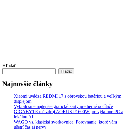
Hľadať
Hľadať
Najnovšie články
Xiaomi uvádza REDMI 17 s obrovskou batériou a veľkým
displejom
Vybrali sme najlepšie grafické karty pre herné počítače
GIGABYTE má zdroj AORUS P1600W pre výkonné PC a
lokálnu AI
WAGO vs. klasická svorkovnica: Porovnanie, ktoré vám
ušetrí čas aj nervy