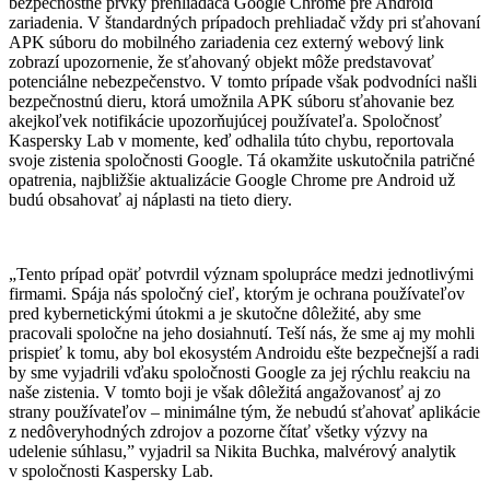
bezpečnostné prvky prehliadača Google Chrome pre Android
zariadenia. V štandardných prípadoch prehliadač vždy pri sťahovaní
APK súboru do mobilného zariadenia cez externý webový link
zobrazí upozornenie, že sťahovaný objekt môže predstavovať
potenciálne nebezpečenstvo. V tomto prípade však podvodníci našli
bezpečnostnú dieru, ktorá umožnila APK súboru sťahovanie bez
akejkoľvek notifikácie upozorňujúcej používateľa. Spoločnosť
Kaspersky Lab v momente, keď odhalila túto chybu, reportovala
svoje zistenia spoločnosti Google. Tá okamžite uskutočnila patričné
opatrenia, najbližšie aktualizácie Google Chrome pre Android už
budú obsahovať aj náplasti na tieto diery.
„Tento prípad opäť potvrdil význam spolupráce medzi jednotlivými
firmami. Spája nás spoločný cieľ, ktorým je ochrana používateľov
pred kybernetickými útokmi a je skutočne dôležité, aby sme
pracovali spoločne na jeho dosiahnutí. Teší nás, že sme aj my mohli
prispieť k tomu, aby bol ekosystém Androidu ešte bezpečnejší a radi
by sme vyjadrili vďaku spoločnosti Google za jej rýchlu reakciu na
naše zistenia. V tomto boji je však dôležitá angažovanosť aj zo
strany používateľov – minimálne tým, že nebudú sťahovať aplikácie
z nedôveryhodných zdrojov a pozorne čítať všetky výzvy na
udelenie súhlasu,” vyjadril sa Nikita Buchka, malvérový analytik
v spoločnosti Kaspersky Lab.