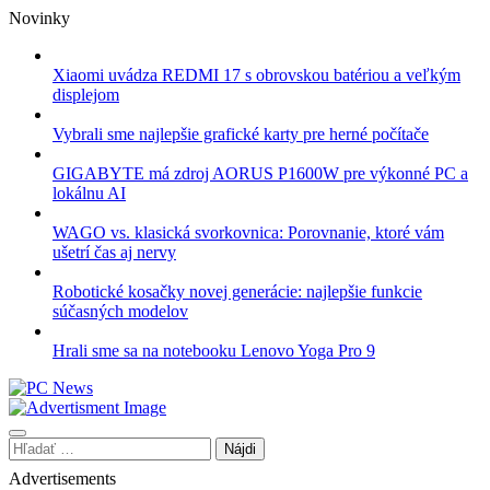
Skip
Novinky
to
content
Xiaomi uvádza REDMI 17 s obrovskou batériou a veľkým
displejom
Vybrali sme najlepšie grafické karty pre herné počítače
GIGABYTE má zdroj AORUS P1600W pre výkonné PC a
lokálnu AI
WAGO vs. klasická svorkovnica: Porovnanie, ktoré vám
ušetrí čas aj nervy
Robotické kosačky novej generácie: najlepšie funkcie
súčasných modelov
Hrali sme sa na notebooku Lenovo Yoga Pro 9
Hľadať:
Advertisements