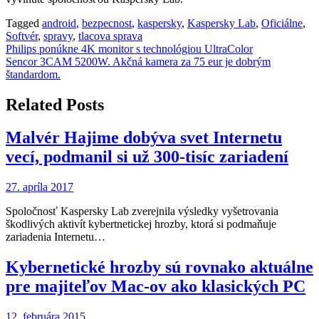
Tagged
android
,
bezpecnost
,
kaspersky
,
Kaspersky Lab
,
Oficiálne
,
Softvér
,
spravy
,
tlacova sprava
Navigácia
Philips ponúkne 4K monitor s technológiou UltraColor
Sencor 3CAM 5200W. Akčná kamera za 75 eur je dobrým
v
štandardom.
článku
Related Posts
Malvér Hajime dobýva svet Internetu
vecí, podmanil si už 300-tisíc zariadení
27. apríla 2017
Spoločnosť Kaspersky Lab zverejnila výsledky vyšetrovania
škodlivých aktivít kybertnetickej hrozby, ktorá si podmaňuje
zariadenia Internetu…
Kybernetické hrozby sú rovnako aktuálne
pre majiteľov Mac-ov ako klasických PC
12. februára 2015