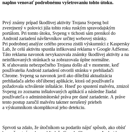
naplno venovať podrobnému vyšetrovaniu tohto útoku.
Prvý známy prípad škodlivej aktivity Trojana Svpeng bol
zverejnený v polovici júla tohto roku ruským spravodajským
portálom. Pri tomto útoku, Svpeng v tichosti sám prenikol do
Android zariadení návštevníkov určitej webovej stránky.
Pri podrobnej analýze celého procesu zistili výskumníci z Kaspersky
Lab, že celú aktivitu spustila infikovaná reklama v Google AdSense.
Táto reklama navonok nevykazovala známky škodlivej aktivity a na
neinfikovaných stránkach sa zobrazovala úplne normálne.
K sťahovaniu nebezpečného Trojana došlo až v momente, keď
používatelia Android zariadení otvorili stránku v prehliadači
Chrome. Svpeng sa navonok javil ako dôležitá aktualizácia
prehliadača alebo obľúbenej aplikácie, ktorá od používateľa
požadovala schválenie inštalácie. Hneď po spustení malvéru, zmizol
Svpeng zo zoznamu inštalovaných aplikácií a následne žiadal
používateľa o administrátorské práva pre dané zariadenie. A práve
tento postup zaručil malvéru takmer nerušený priebeh
a výskumníkom skomplikoval jeho detekciu.
Sprvoti sa zdalo, že útočníkom sa podarilo nájsť spôsob, ako obísť