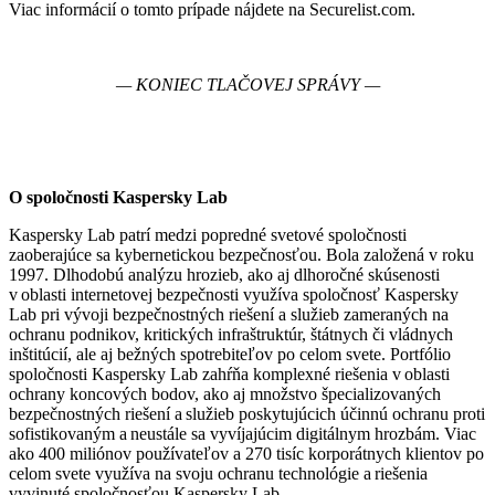
Viac informácií o tomto prípade nájdete na Securelist.com.
— KONIEC TLAČOVEJ SPRÁVY —
O spoločnosti Kaspersky Lab
Kaspersky Lab patrí medzi popredné svetové spoločnosti
zaoberajúce sa kybernetickou bezpečnosťou. Bola založená v roku
1997. Dlhodobú analýzu hrozieb, ako aj dlhoročné skúsenosti
v oblasti internetovej bezpečnosti využíva spoločnosť Kaspersky
Lab pri vývoji bezpečnostných riešení a služieb zameraných na
ochranu podnikov, kritických infraštruktúr, štátnych či vládnych
inštitúcií, ale aj bežných spotrebiteľov po celom svete. Portfólio
spoločnosti Kaspersky Lab zahŕňa komplexné riešenia v oblasti
ochrany koncových bodov, ako aj množstvo špecializovaných
bezpečnostných riešení a služieb poskytujúcich účinnú ochranu proti
sofistikovaným a neustále sa vyvíjajúcim digitálnym hrozbám. Viac
ako 400 miliónov používateľov a 270 tisíc korporátnych klientov po
celom svete využíva na svoju ochranu technológie a riešenia
vyvinuté spoločnosťou Kaspersky Lab.