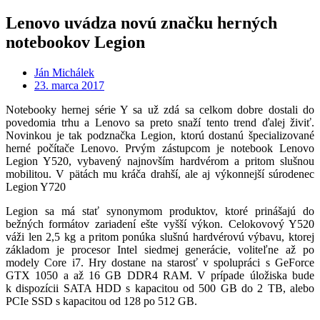
Lenovo uvádza novú značku herných
notebookov Legion
Ján Michálek
23. marca 2017
Notebooky hernej série Y sa už zdá sa celkom dobre dostali do
povedomia trhu a Lenovo sa preto snaží tento trend ďalej živiť.
Novinkou je tak podznačka Legion, ktorú dostanú špecializované
herné počítače Lenovo. Prvým zástupcom je notebook Lenovo
Legion Y520, vybavený najnovším hardvérom a pritom slušnou
mobilitou. V pätách mu kráča drahší, ale aj výkonnejší súrodenec
Legion Y720
Legion sa má stať synonymom produktov, ktoré prinášajú do
bežných formátov zariadení ešte vyšší výkon. Celokovový Y520
váži len 2,5 kg a pritom ponúka slušnú hardvérovú výbavu, ktorej
základom je procesor Intel siedmej generácie, voliteľne až po
modely Core i7. Hry dostane na starosť v spolupráci s GeForce
GTX 1050 a až 16 GB DDR4 RAM. V prípade úložiska bude
k dispozícii SATA HDD s kapacitou od 500 GB do 2 TB, alebo
PCIe SSD s kapacitou od 128 po 512 GB.