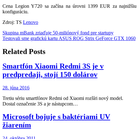
Cena Legion Y720 sa začína na úrovni 1399 EUR za najnižšiu
konfiguráciu.
Zdroj: TS
Lenovo
Navigácia
Skupina mBank zriaďuje 50-miliónový fond pre startupy
Testovali sme grafickú kartu ASUS ROG Strix GeForce GTX 1060
v
článku
Related Posts
Smartfón Xiaomi Redmi 3S je v
predpredaji, stojí 150 dolárov
28. júna 2016
Tretiu sériu smartfónov Redmi od Xiaomi rozšíri nový model.
Dostal označenie 3S a je nástupcom…
Microsoft bojuje s baktériami UV
žiarením
24. októbra 2011