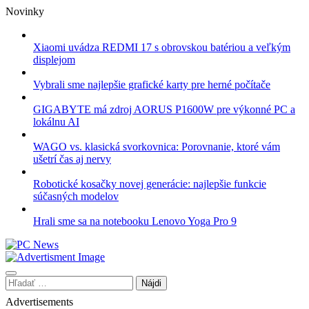
Skip
Novinky
to
content
Xiaomi uvádza REDMI 17 s obrovskou batériou a veľkým
displejom
Vybrali sme najlepšie grafické karty pre herné počítače
GIGABYTE má zdroj AORUS P1600W pre výkonné PC a
lokálnu AI
WAGO vs. klasická svorkovnica: Porovnanie, ktoré vám
ušetrí čas aj nervy
Robotické kosačky novej generácie: najlepšie funkcie
súčasných modelov
Hrali sme sa na notebooku Lenovo Yoga Pro 9
Hľadať:
Advertisements