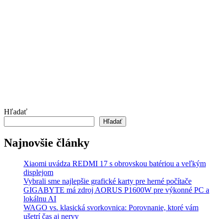
Hľadať
Hľadať
Najnovšie články
Xiaomi uvádza REDMI 17 s obrovskou batériou a veľkým
displejom
Vybrali sme najlepšie grafické karty pre herné počítače
GIGABYTE má zdroj AORUS P1600W pre výkonné PC a
lokálnu AI
WAGO vs. klasická svorkovnica: Porovnanie, ktoré vám
ušetrí čas aj nervy