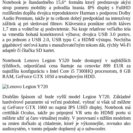
Notebook je štandardného 15,6“ formátu ktorý predstavuje akýsi
strop pomeru mobility a pohodlia hrania. IPS displej s FullHD
rozlíšením dopĺňa dvojica reproduktorov Harman s podporou Dolby
Audio Premium, takže je tu celkom dobrý predpoklad na intenzívny
zážitok aj pri sledovaní filmov. Klávesnica ponúkne zdvih kláves
1,7 mm a voliteľne aj podsvietenie. Na kraje relatívne veľkého tela
sa vmestila bohatá konektorová výbava; dvojica USB 3.0 portov,
a po jednom z USB 2.0, USB typu C a HDMI výstupu. Nechýba
gigabitový sieťová karta s manažovateľným tokom dát, rýchly Wi-Fi
adaptér či čítačka SD kariet.
Notebook Lenovo Legion Y520 bude dostupný v najbližších
týždňoch, odporúčaná cena štartuje na cenovke 899 EUR za
najnižšiu konfiguráciu s Intel Core i5 7300HQ procesorom, 8 GB
RAM, GeForce GTX 1050 a terabajtovým HDD.
Drahším špásom už bude vyšší model Legion Y720. Základné
hardvérové parametre sú veľmi podobné, vybrať si však už môžete
aj GeForce GTX 1060 no najmä IPS UHD displej. Notebook má
certifikát Oculus, takže po pripojení VR setu do HDMI portu si
môžete užiť aj čaro virtuálnej reality. V porovnaní s nižším modelom
sa zmien dočkalo aj chladenie, ktoré je výkonnejšie, rovnako ako
audiosystém, v tomto prípade doplnený aj o subwoofer.