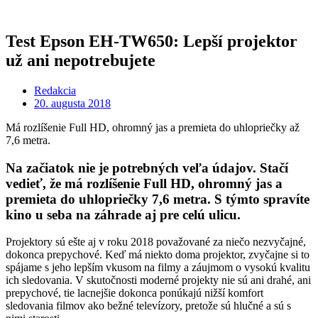
Test Epson EH-TW650: Lepší projektor
už ani nepotrebujete
Redakcia
20. augusta 2018
Má rozlíšenie Full HD, ohromný jas a premieta do uhlopriečky až
7,6 metra.
Na začiatok nie je potrebných veľa údajov. Stačí
vedieť, že má rozlíšenie Full HD, ohromný jas a
premieta do uhlopriečky 7,6 metra. S týmto spravíte
kino u seba na záhrade aj pre celú ulicu.
Projektory sú ešte aj v roku 2018 považované za niečo nezvyčajné,
dokonca prepychové. Keď má niekto doma projektor, zvyčajne si to
spájame s jeho lepším vkusom na filmy a záujmom o vysokú kvalitu
ich sledovania. V skutočnosti moderné projekty nie sú ani drahé, ani
prepychové, tie lacnejšie dokonca ponúkajú nižší komfort
sledovania filmov ako bežné televízory, pretože sú hlučné a sú s