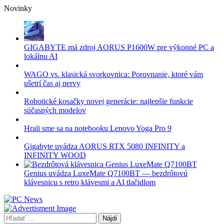
Skip
Novinky
to
content
GIGABYTE má zdroj AORUS P1600W pre výkonné PC a
lokálnu AI
WAGO vs. klasická svorkovnica: Porovnanie, ktoré vám
ušetrí čas aj nervy
Robotické kosačky novej generácie: najlepšie funkcie
súčasných modelov
Hrali sme sa na notebooku Lenovo Yoga Pro 9
Gigabyte uvádza AORUS RTX 5080 INFINITY a
INFINITY WOOD
Genius uvádza LuxeMate Q7100BT — bezdrôtovú
klávesnicu s retro klávesmi a AI tlačidlom
Hľadať: