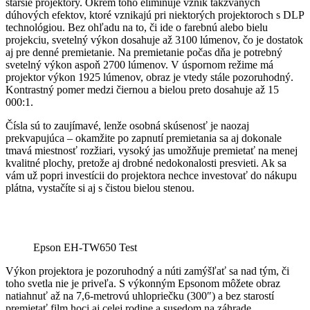
staršie projektory. Okrem toho eliminuje vznik takzvaných
dúhových efektov, ktoré vznikajú pri niektorých projektoroch s DLP
technológiou. Bez ohľadu na to, či ide o farebnú alebo bielu
projekciu, svetelný výkon dosahuje až 3100 lúmenov, čo je dostatok
aj pre denné premietanie. Na premietanie počas dňa je potrebný
svetelný výkon aspoň 2700 lúmenov. V úspornom režime má
projektor výkon 1925 lúmenov, obraz je vtedy stále pozoruhodný.
Kontrastný pomer medzi čiernou a bielou preto dosahuje až 15
000:1.
Čísla sú to zaujímavé, lenže osobná skúsenosť je naozaj
prekvapujúca – okamžite po zapnutí premietania sa aj dokonale
tmavá miestnosť rozžiari, vysoký jas umožňuje premietať na menej
kvalitné plochy, pretože aj drobné nedokonalosti presvieti. Ak sa
vám už popri investícii do projektora nechce investovať do nákupu
plátna, vystačíte si aj s čistou bielou stenou.
Epson EH-TW650 Test
Výkon projektora je pozoruhodný a núti zamýšľať sa nad tým, či
toho svetla nie je priveľa. S výkonným Epsonom môžete obraz
natiahnuť až na 7,6-metrovú uhlopriečku (300″) a bez starostí
premietať film hoci aj celej rodine a susedom na záhrade.