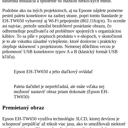
následná inštalácia a spustenie sú otázkou niekoľkých minút.
Podobne ako na iných projektoroch, aj na Epsone nájdete pomerne
pestrú paletu konektorov na zadnej strane, popri tomto štandarde je
EH-TW650 vybavený aj Wi-Fi pripojením (802.11b/g/n). To oceníte
asi najviac, pretože umožní bezdrôtové posielanie obrazu, čo
odbremeňuje používateľa od problémov spojených s organizáciou
káblov. To sa píše v popisoch produktu v e-shopoch, v skutočnosti
je to ale vskutku zásadné vylepšenie, ktoré doslovne i prakticky
zlepšuje skúsenosť s projektorom. Nemenej dôležitou vecou je
prítomnosť USB konektorov typov A a B (klasický formát USB
kľúča).
Epson EH-TW650 a jeho diaľkový ovládač
Paleta tlačidiel je neprehľadná, ale máte vďaka nej
možnosť nastaviť obraz priam dokonale (Epson EH-
TW650)
Premietaný obraz
Epson EH-TW650 využíva technológiu 3LCD, ktorej devízou je
schopnosť prepúšťať až trikrát viac jasu, ako to umožňovali niektoré