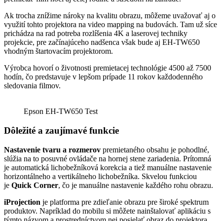
Ak trocha znížime nároky na kvalitu obrazu, môžeme uvažovať aj o
využití tohto projektora na video mapping na budovách. Tam už síce
prichádza na rad potreba rozlíšenia 4K a laserovej techniky
projekcie, pre začínajúceho nadšenca však bude aj EH-TW650
vhodným štartovacím projektorom.
Výrobca hovorí o životnosti premietacej technológie 4500 až 7500
hodín, čo predstavuje v lepšom prípade 11 rokov každodenného
sledovania filmov.
Epson EH-TW650 Test
Dôležité a zaujímavé funkcie
Nastavenie tvaru a rozmerov
premietaného obsahu je pohodlné,
slúžia na to posuvné ovládače na hornej stene zariadenia. Prítomná
je automatická lichobežníková korekcia a tiež manuálne nastavenie
horizontálneho a vertikálneho lichobežníka. Skvelou funkciou
je
Quick Corner
, čo je manuálne nastavenie každého rohu obrazu.
iProjection
je platforma pre zdieľanie obrazu pre široké spektrum
produktov. Napríklad do mobilu si môžete nainštalovať aplikáciu s
týmto názvom a prostredníctvom nej posielať obraz do projektora