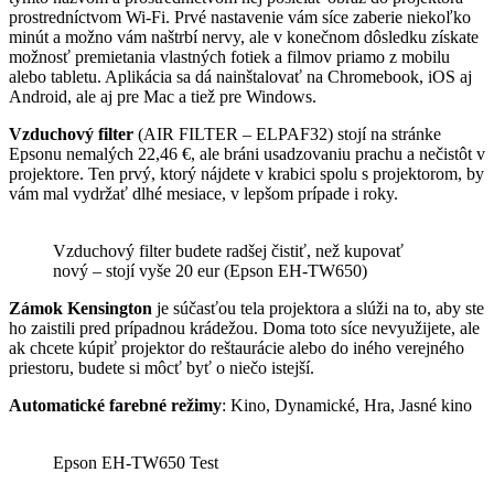
prostredníctvom Wi-Fi. Prvé nastavenie vám síce zaberie niekoľko
minút a možno vám naštrbí nervy, ale v konečnom dôsledku získate
možnosť premietania vlastných fotiek a filmov priamo z mobilu
alebo tabletu. Aplikácia sa dá nainštalovať na Chromebook, iOS aj
Android, ale aj pre Mac a tiež pre Windows.
Vzduchový filter
(AIR FILTER – ELPAF32) stojí na stránke
Epsonu nemalých 22,46 €, ale bráni usadzovaniu prachu a nečistôt v
projektore. Ten prvý, ktorý nájdete v krabici spolu s projektorom, by
vám mal vydržať dlhé mesiace, v lepšom prípade i roky.
Vzduchový filter budete radšej čistiť, než kupovať
nový – stojí vyše 20 eur (Epson EH-TW650)
Zámok Kensington
je súčasťou tela projektora a slúži na to, aby ste
ho zaistili pred prípadnou krádežou. Doma toto síce nevyužijete, ale
ak chcete kúpiť projektor do reštaurácie alebo do iného verejného
priestoru, budete si môcť byť o niečo istejší.
Automatické farebné režimy
: Kino, Dynamické, Hra, Jasné kino
Epson EH-TW650 Test