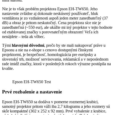
nimi starosti.
Nie je to však problém projektora Epson EH-TW650. Jeho
nastavenie zvládne aj dokonale neskúsený používateľ, hluk
ventilátora je zo vzdialenosti aspoň jeden meter zanedbateľný (37
dB) a obraz je pritom neskutočný. Cena projektora síce nie je
zanedbateľná (~550 eur), ale ukážte mi iný projektor v tejto hodnote
od etablovanej značky s porovnateľným obrazom! Veľa ich
nenájdete – teda ak vôbec.
Tými
hlavnými dôvodmi
, prečo by ste mali nakupovať práve u
Epsonu a nie na e-shope s cenovo dostupnými čínskymi
projektormi, je bezpečnosť, homologizácia pre európsky a
slovenský trh, možnosť servisovania, reklamácií a v neposlednom
rade imidž značky, ktorá v posledných rokoch výrazne postúpila na
kvalite.
Epson EH-TW650 Test
Prvé rozbalenie a nastavenie
Epson EH-TW650 sa dodáva v pomerne rozmernej krabici,
samotný projektor pritom váži iba 2,7 kilogramu a jeho rozmery sú
skôr kompaktné (302‎ x 252 x 92 mm). Prvé vybalenie z krabice,