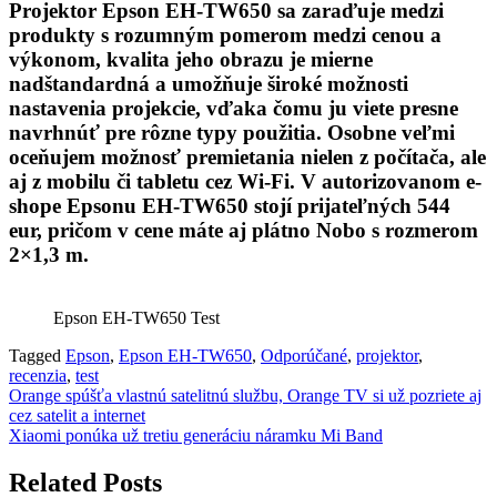
Projektor Epson EH-TW650 sa zaraďuje medzi
produkty s rozumným pomerom medzi cenou a
výkonom, kvalita jeho obrazu je mierne
nadštandardná a umožňuje široké možnosti
nastavenia projekcie, vďaka čomu ju viete presne
navrhnúť pre rôzne typy použitia. Osobne veľmi
oceňujem možnosť premietania nielen z počítača, ale
aj z mobilu či tabletu cez Wi-Fi. V autorizovanom e-
shope Epsonu EH-TW650 stojí prijateľných 544
eur, pričom v cene máte aj plátno Nobo s rozmerom
2×1,3 m.
Epson EH-TW650 Test
Tagged
Epson
,
Epson EH-TW650
,
Odporúčané
,
projektor
,
recenzia
,
test
Navigácia
Orange spúšťa vlastnú satelitnú službu, Orange TV si už pozriete aj
cez satelit a internet
v
Xiaomi ponúka už tretiu generáciu náramku Mi Band
článku
Related Posts