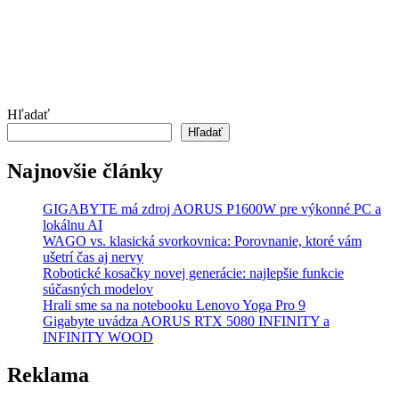
Hľadať
Hľadať
Najnovšie články
GIGABYTE má zdroj AORUS P1600W pre výkonné PC a
lokálnu AI
WAGO vs. klasická svorkovnica: Porovnanie, ktoré vám
ušetrí čas aj nervy
Robotické kosačky novej generácie: najlepšie funkcie
súčasných modelov
Hrali sme sa na notebooku Lenovo Yoga Pro 9
Gigabyte uvádza AORUS RTX 5080 INFINITY a
INFINITY WOOD
Reklama