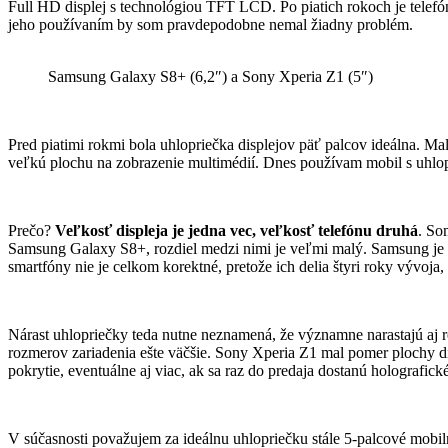
Full HD displej s technológiou TFT LCD. Po piatich rokoch je telefó
jeho používaním by som pravdepodobne nemal žiadny problém.
Samsung Galaxy S8+ (6,2″) a Sony Xperia Z1 (5″)
Pred piatimi rokmi bola uhlopriečka displejov päť palcov ideálna. Mal
veľkú plochu na zobrazenie multimédií. Dnes používam mobil s uhlopr
Prečo?
Veľkosť displeja je jedna vec, veľkosť telefónu druhá
. So
Samsung Galaxy S8+, rozdiel medzi nimi je veľmi malý. Samsung je ten
smartfóny nie je celkom korektné, pretože ich delia štyri roky vývoja
Nárast uhlopriečky teda nutne neznamená, že významne narastajú aj 
rozmerov zariadenia ešte väčšie. Sony Xperia Z1 mal pomer plochy di
pokrytie, eventuálne aj viac, ak sa raz do predaja dostanú holografické
V súčasnosti považujem za ideálnu uhlopriečku stále 5-palcové mobiln