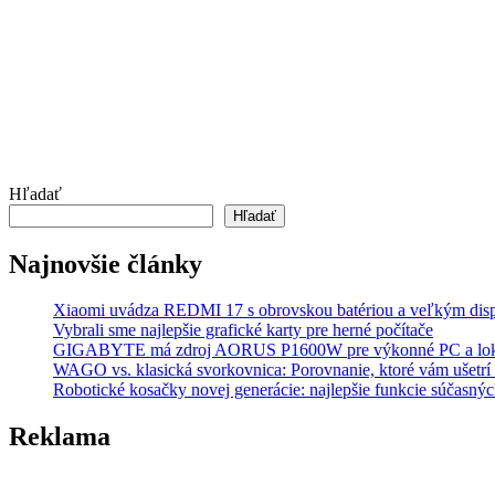
Hľadať
Hľadať
Najnovšie články
Xiaomi uvádza REDMI 17 s obrovskou batériou a veľkým dis
Vybrali sme najlepšie grafické karty pre herné počítače
GIGABYTE má zdroj AORUS P1600W pre výkonné PC a lok
WAGO vs. klasická svorkovnica: Porovnanie, ktoré vám ušetrí 
Robotické kosačky novej generácie: najlepšie funkcie súčasný
Reklama