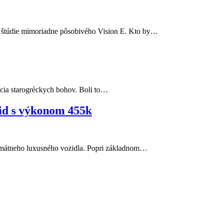
ím štúdie mimoriadne pôsobivého Vision E. Kto by…
rácia starogréckych bohov. Boli to…
rid s výkonom 455k
ltimátneho luxusného vozidla. Popri základnom…