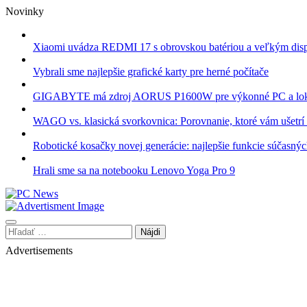
Skip
Novinky
to
content
Xiaomi uvádza REDMI 17 s obrovskou batériou a veľkým dis
Vybrali sme najlepšie grafické karty pre herné počítače
GIGABYTE má zdroj AORUS P1600W pre výkonné PC a lok
WAGO vs. klasická svorkovnica: Porovnanie, ktoré vám ušetrí 
Robotické kosačky novej generácie: najlepšie funkcie súčasný
Hrali sme sa na notebooku Lenovo Yoga Pro 9
Hľadať:
Advertisements