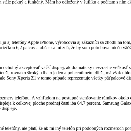
n stále pekný a funkčný. Mám ho odložený v šuflíku a počítam s ním ak
i ju aj telefóny Apple iPhone, výrobcovia aj zákazníci sa zhodli na tom,
iečkou 6,2 palcov a občas sa mi zdá, že by som potreboval niečo väčš
m ochotný akceptovať väčší displej, ak dramaticky nevzrastie veľkos
ší, rovnako široký a iba o jeden a pol centimetra dlhší, má však uhlop
, ale Sony Xperia Z1 v tomto prípade reprezentuje všetky päťpalcové dis
rozmery telefónu. A vzhľadom na postupné stenšovanie rámikov okolo d
spleja k celkovej ploche prednej časti iba 64,7 percent, Samsung Gal
 displeje.
é telefóny, ale platí, že ak mi iný telefón pri podobných rozmeroch po