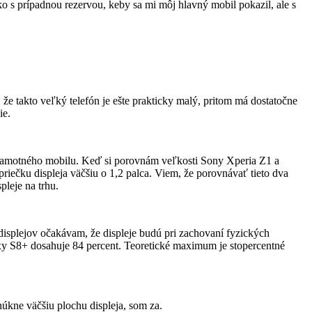
o s prípadnou rezervou, keby sa mi môj hlavný mobil pokazil, ale s
 že takto veľký telefón je ešte prakticky malý, pritom má dostatočne
ie.
ť samotného mobilu. Keď si porovnám veľkosti Sony Xperia Z1 a
riečku displeja väčšiu o 1,2 palca. Viem, že porovnávať tieto dva
pleje na trhu.
isplejov očakávam, že displeje budú pri zachovaní fyzických
axy S8+ dosahuje 84 percent. Teoretické maximum je stopercentné
núkne väčšiu plochu displeja, som za.