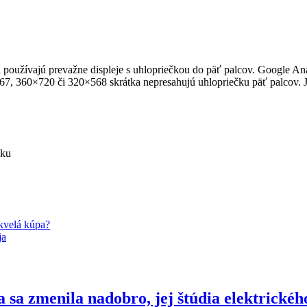
oužívajú prevažne displeje s uhlopriečkou do päť palcov. Google Analy
×667, 360×720 či 320×568 skrátka nepresahujú uhlopriečku päť palcov.
nku
kvelá kúpa?
ja
 zmenila nadobro, jej štúdia elektrickéh