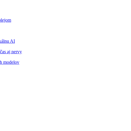
plejom
álnu AI
čas aj nervy
ch modelov