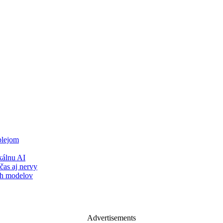
plejom
álnu AI
čas aj nervy
ch modelov
Advertisements