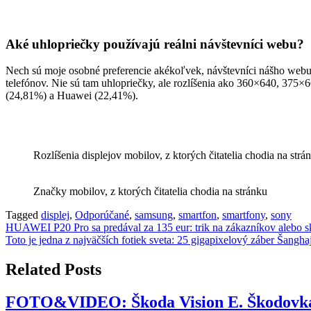
Aké uhlopriečky používajú reálni návštevníci webu?
Nech sú moje osobné preferencie akékoľvek, návštevníci nášho webu p
telefónov. Nie sú tam uhlopriečky, ale rozlíšenia ako 360×640, 375
(24,81%) a Huawei (22,41%).
Rozlíšenia displejov mobilov, z ktorých čitatelia chodia na strá
Značky mobilov, z ktorých čitatelia chodia na stránku
Tagged
displej
,
Odporúčané
,
samsung
,
smartfon
,
smartfony
,
sony
Navigácia
HUAWEI P20 Pro sa predával za 135 eur: trik na zákazníkov alebo s
Toto je jedna z najväčších fotiek sveta: 25 gigapixelový záber Šangha
v
článku
Related Posts
FOTO&VIDEO: Škoda Vision E. Škodovka sa