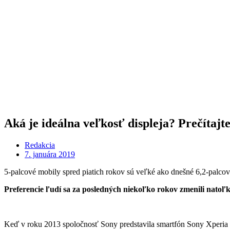
Aká je ideálna veľkosť displeja? Prečítajte
Redakcia
7. januára 2019
5-palcové mobily spred piatich rokov sú veľké ako dnešné 6,2-palco
Preferencie ľudí sa za posledných niekoľko rokov zmenili natoľko,
Keď v roku 2013 spoločnosť Sony predstavila smartfón Sony Xperia Z