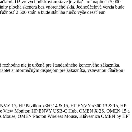
tlačiarni. Už vo východiskovom stave je v tlačiarni náplň na 5 000
nfinity plocha skenera bez vnoreného skla. Jednoúčelová verzia bude
ťažnosť 2 500 strán a bude stáť iba niečo vyše desať eur.
ci rozhodne nie je určená pre štandardného koncového zákazníka.
 tablet s informačným displejom pre zákazníka, vstavanou čítačkou
NVY 17, HP Pavilion x360 14 & 15, HP ENVY x360 13 & 15, HP
3p Sure View Monitor, HP ENVY USB-C Hub, OMEN X 2S, OMEN 15 a
ess Mouse, OMEN Photon Wireless Mouse, Klávesnica OMEN by HP