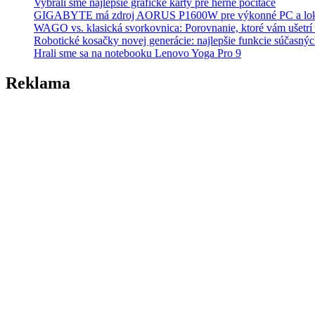
Vybrali sme najlepšie grafické karty pre herné počítače
GIGABYTE má zdroj AORUS P1600W pre výkonné PC a lok
WAGO vs. klasická svorkovnica: Porovnanie, ktoré vám ušetrí 
Robotické kosačky novej generácie: najlepšie funkcie súčasný
Hrali sme sa na notebooku Lenovo Yoga Pro 9
Reklama