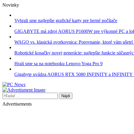
Skip
Novinky
to
content
Vybrali sme najlepšie grafické karty pre herné počítače
GIGABYTE má zdroj AORUS P1600W pre výkonné PC a lok
WAGO vs. klasická svorkovnica: Porovnanie, ktoré vám ušetrí 
Robotické kosačky novej generácie: najlepšie funkcie súčasný
Hrali sme sa na notebooku Lenovo Yoga Pro 9
Gigabyte uvádza AORUS RTX 5080 INFINITY a INFINI
Hľadať:
Advertisements