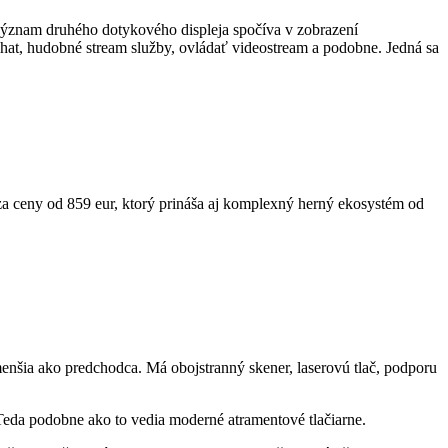
význam druhého dotykového displeja spočíva v zobrazení
hat, hudobné stream služby, ovládať videostream a podobne. Jedná sa
a ceny od 859 eur, ktorý prináša aj komplexný herný ekosystém od
 menšia ako predchodca. Má obojstranný skener, laserovú tlač, podporu
Teda podobne ako to vedia moderné atramentové tlačiarne.