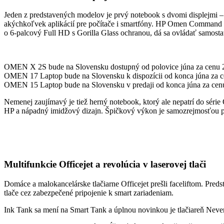
Jeden z predstavených modelov je prvý notebook s dvomi displejmi 
akýchkoľvek aplikácií pre počítače i smartfóny. HP Omen Command Ce
o 6-palcový Full HD s Gorilla Glass ochranou, dá sa ovládať samosta
OMEN X 2S bude na Slovensku dostupný od polovice júna za cenu 2
OMEN 17 Laptop bude na Slovensku k dispozícii od konca júna za c
OMEN 15 Laptop bude na Slovensku v predaji od konca júna za cenu
Nemenej zaujímavý je tiež herný notebook, ktorý ale nepatrí do sér
HP a nápadný imidžový dizajn. Špičkový výkon je samozrejmosťou pr
Multifunkcie Officejet a revolúcia v laserovej tlači
Domáce a malokancelárske tlačiarne Officejet prešli faceliftom. Preds
tlače cez zabezpečené pripojenie k smart zariadeniam.
Ink Tank sa mení na Smart Tank a úplnou novinkou je tlačiareň Never