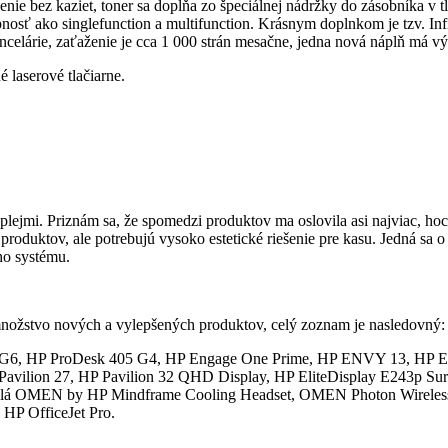
ešenie bez kaziet, toner sa dopĺňa zo špeciálnej nádržky do zásobníka v 
stupnosť ako singlefunction a multifunction. Krásnym doplnkom je tzv. I
ancelárie, zaťaženie je cca 1 000 strán mesačne, jedna nová náplň má vý
laserové tlačiarne.
plejmi. Priznám sa, že spomedzi produktov ma oslovila asi najviac, ho
oduktov, ale potrebujú vysoko estetické riešenie pre kasu. Jedná sa o
ho systému.
 množstvo nových a vylepšených produktov, celý zoznam je nasledovný:
 G6, HP ProDesk 405 G4, HP Engage One Prime, HP ENVY 13, HP E
 Pavilion 27, HP Pavilion 32 QHD Display, HP EliteDisplay E24
chadlá OMEN by HP Mindframe Cooling Headset, OMEN Photon Wirel
HP OfficeJet Pro.