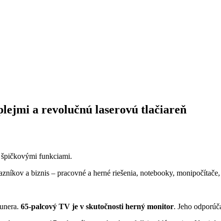
lejmi a revolučnú laserovú tlačiareň
ť špičkovými funkciami.
íkov a biznis – pracovné a herné riešenia, notebooky, monipočítače, tl
tunera.
65-palcový TV je v skutočnosti herný monitor
. Jeho odporúč