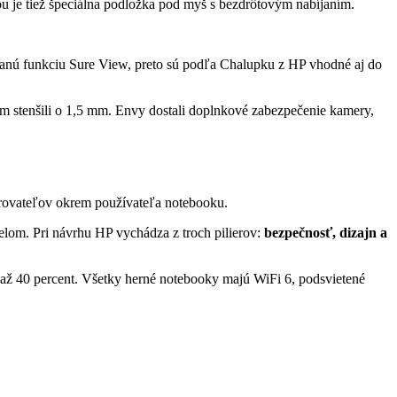
ou je tiež špeciálna podložka pod myš s bezdrôtovým nabíjaním.
tavanú funkciu Sure View, preto sú podľa Chalupku z HP vhodné aj do
m stenšili o 1,5 mm. Envy dostali doplnkové zabezpečenie kamery,
zorovateľov okrem používateľa notebooku.
elom. Pri návrhu HP vychádza z troch pilierov:
bezpečnosť, dizajn a
 až 40 percent. Všetky herné notebooky majú WiFi 6, podsvietené