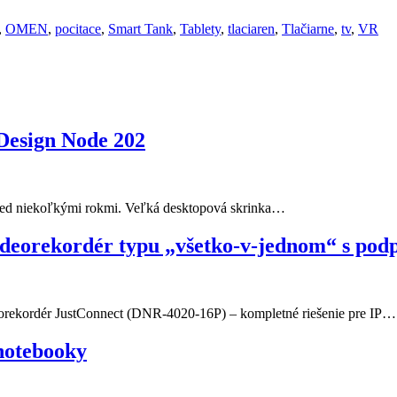
,
OMEN
,
pocitace
,
Smart Tank
,
Tablety
,
tlaciaren
,
Tlačiarne
,
tv
,
VR
Design Node 202
red niekoľkými rokmi. Veľká desktopová skrinka…
videorekordér typu „všetko-v-jednom“ s po
eorekordér JustConnect (DNR-4020-16P) – kompletné riešenie pre IP…
notebooky