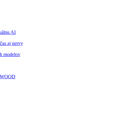
álnu AI
čas aj nervy
ch modelov
TY WOOD