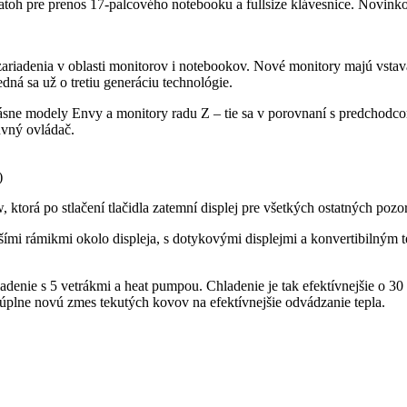
batoh pre prenos 17-palcového notebooku a fullsize klávesnice. Novink
ky zariadenia v oblasti monitorov i notebookov. Nové monitory majú vs
ná sa už o tretiu generáciu technológie.
ásne modely Envy a monitory radu Z – tie sa v porovnaní s predchodco
vný ovládač.
)
ktorá po stlačení tlačidla zatemní displej pre všetkých ostatných po
ími rámikmi okolo displeja, s dotykovými displejmi a konvertibilným t
nie s 5 vetrákmi a heat pumpou. Chladenie je tak efektívnejšie o 30
 úplne novú zmes tekutých kovov na efektívnejšie odvádzanie tepla.