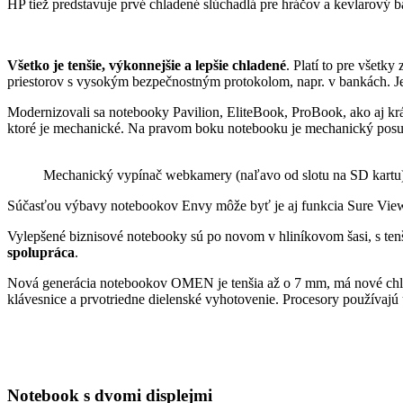
HP tiež predstavuje prvé chladené slúchadlá pre hráčov a kevlarový 
Všetko je tenšie, výkonnejšie a lepšie chladené
. Platí to pre všet
priestorov s vysokým bezpečnostným protokolom, napr. v bankách. Jed
Modernizovali sa notebooky Pavilion, EliteBook, ProBook, ako aj kr
ktoré je mechanické. Na pravom boku notebooku je mechanický posu
Mechanický vypínač webkamery (naľavo od slotu na SD kartu
Súčasťou výbavy notebookov Envy môže byť je aj funkcia Sure View, 
Vylepšené biznisové notebooky sú po novom v hliníkovom šasi, s tenš
spolupráca
.
Nová generácia notebookov OMEN je tenšia až o 7 mm, má nové chlade
klávesnice a prvotriedne dielenské vyhotovenie. Procesory používajú
Notebook s dvomi displejmi