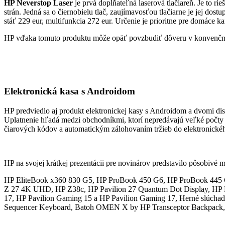
HP Neverstop Laser
je prvá dopĺňateľná laserová tlačiareň. Je to ri
strán. Jedná sa o čiernobielu tlač, zaujímavosťou tlačiarne je jej do
stáť 229 eur, multifunkcia 272 eur. Určenie je prioritne pre domáce k
HP vďaka tomuto produktu môže opäť povzbudiť dôveru v konvenčné 
Elektronická kasa s Androidom
HP predviedlo aj produkt elektronickej kasy s Androidom a dvomi dis
Uplatnenie hľadá medzi obchodníkmi, ktorí nepredávajú veľké počty pr
čiarových kódov a automatickým zálohovaním tržieb do elektronické
HP na svojej krátkej prezentácii pre novinárov predstavilo pôsobivé
HP EliteBook x360 830 G5, HP ProBook 450 G6, HP ProBook 445
Z 27 4K UHD, HP Z38c, HP Pavilion 27 Quantum Dot Display, HP
17, HP Pavilion Gaming 15 a HP Pavilion Gaming 17, Herné slú
Sequencer Keyboard, Batoh OMEN X by HP Transceptor Backpack, 