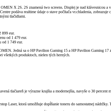
– OMEN X 2S. 2S znamená two screens. Displej je nad klávesnicou a 
ntre podáva realtime údaje o stave počítača vr.chladenia, zobrazuje c
tnými tlačidlami.
 899 eur.
enu od 1 479 eur.
 od 1 749 eur.
ie OMEN. Jedná sa o HP Pavilion Gaming 15 a HP Pavilion Gaming 17 z
i všetkých produktoch, nielen tých herných.
tavená tlačiareň je výrazne krajšia a modernejšia, navyše o 30 percent
stop Laser, ktorá umožňuje dopĺňanie toneru do samostatnej nádržky. 