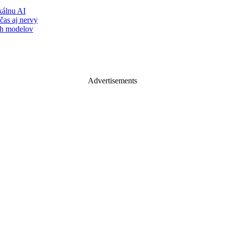
álnu AI
čas aj nervy
ch modelov
Advertisements