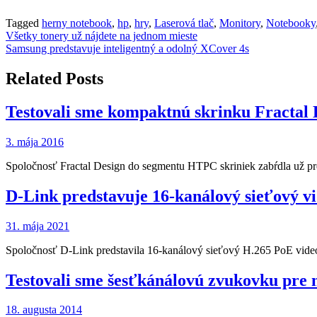
Tagged
herny notebook
,
hp
,
hry
,
Laserová tlač
,
Monitory
,
Notebooky
Navigácia
Všetky tonery už nájdete na jednom mieste
Samsung predstavuje inteligentný a odolný XCover 4s
v
článku
Related Posts
Testovali sme kompaktnú skrinku Fractal 
3. mája 2016
Spoločnosť Fractal Design do segmentu HTPC skriniek zabŕdla už p
D-Link predstavuje 16-kanálový sieťový 
31. mája 2021
Spoločnosť D-Link predstavila 16-kanálový sieťový H.265 PoE vid
Testovali sme šesťkánálovú zvukovku pre 
18. augusta 2014