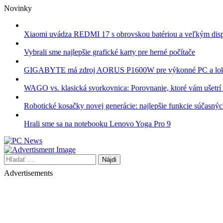
Skip
Novinky
to
content
Xiaomi uvádza REDMI 17 s obrovskou batériou a veľkým dis
Vybrali sme najlepšie grafické karty pre herné počítače
GIGABYTE má zdroj AORUS P1600W pre výkonné PC a lok
WAGO vs. klasická svorkovnica: Porovnanie, ktoré vám ušetrí 
Robotické kosačky novej generácie: najlepšie funkcie súčasný
Hrali sme sa na notebooku Lenovo Yoga Pro 9
Hľadať:
Advertisements