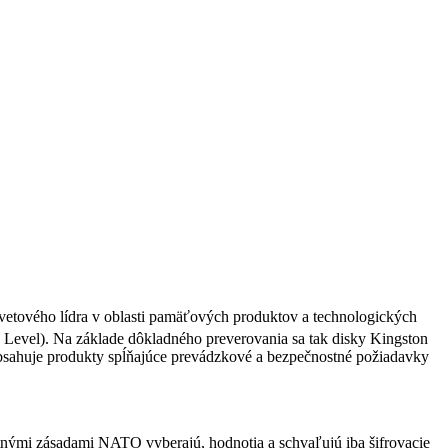
etového lídra v oblasti pamäťových produktov a technologických
 Level).
Na základe dôkladného preverovania sa tak disky Kingston
ahuje produkty spĺňajúce prevádzkové a bezpečnostné požiadavky
nými zásadami NATO vyberajú, hodnotia a schvaľujú iba šifrovacie