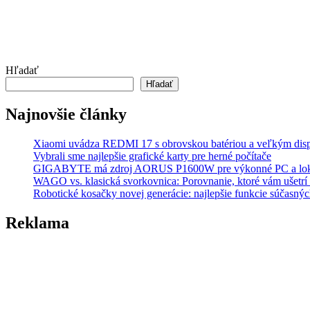
Hľadať
Hľadať
Najnovšie články
Xiaomi uvádza REDMI 17 s obrovskou batériou a veľkým dis
Vybrali sme najlepšie grafické karty pre herné počítače
GIGABYTE má zdroj AORUS P1600W pre výkonné PC a lok
WAGO vs. klasická svorkovnica: Porovnanie, ktoré vám ušetrí 
Robotické kosačky novej generácie: najlepšie funkcie súčasný
Reklama