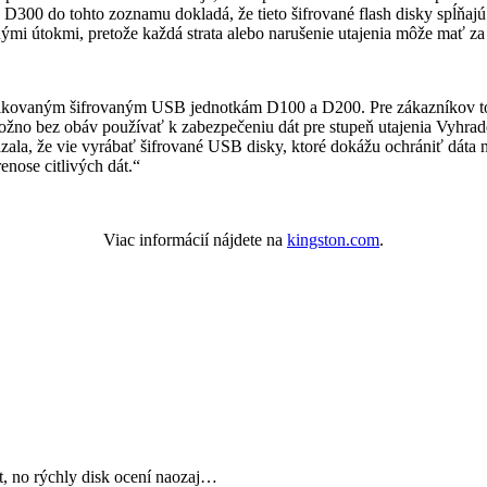
300 do tohto zoznamu dokladá, že tieto šifrované flash disky spĺňajú 
nými útokmi, pretože každá strata alebo narušenie utajenia môže mať za 
rtifikovaným šifrovaným USB jednotkám D100 a D200. Pre zákazníkov 
no bez obáv používať k zabezpečeniu dát pre stupeň utajenia Vyhraden
a, že vie vyrábať šifrované USB disky, ktoré dokážu ochrániť dáta na 
enose citlivých dát.“
Viac informácií nájdete na
kingston.com
.
, no rýchly disk ocení naozaj…