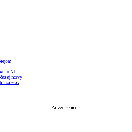
plejom
álnu AI
čas aj nervy
ch modelov
Advertisements