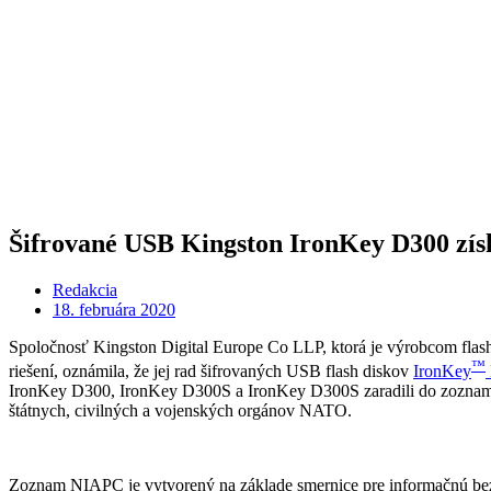
Šifrované USB Kingston IronKey D300 získ
Redakcia
18. februára 2020
Spoločnosť Kingston Digital Europe Co LLP, ktorá je výrobcom fla
™
riešení, oznámila, že jej rad šifrovaných USB flash diskov
IronKey
IronKey D300, IronKey D300S a IronKey D300S zaradili do zoznamu
štátnych, civilných a vojenských orgánov NATO.
Zoznam NIAPC je vytvorený na základe smernice pre informačnú bezp