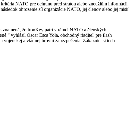
kritériá NATO pre ochranu pred stratou alebo zneužitím informácií.
následok ohrozenie síl organizácie NATO, jej členov alebo jej misií.
to znamená, že IronKey patrí v rámci NATO a členských
é,“ vyhlásil Oscar Esca Yola, obchodný riaditeľ pre flash
vojenskej a vládnej úrovni zabezpečenia. Zákazníci si teda