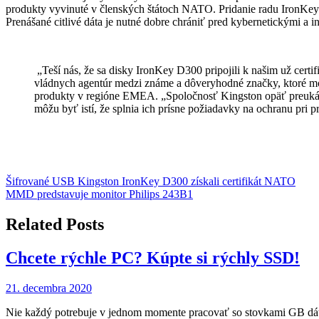
produkty vyvinuté v členských štátoch NATO. Pridanie radu IronKey D
Prenášané citlivé dáta je nutné dobre chrániť pred kybernetickými a i
„Teší nás, že sa disky IronKey D300 pripojili k našim už ce
vládnych agentúr medzi známe a dôveryhodné značky, ktoré mož
produkty v regióne EMEA. „Spoločnosť Kingston opäť preukázal
môžu byť istí, že splnia ich prísne požiadavky na ochranu pri pr
Navigácia
Šifrované USB Kingston IronKey D300 získali certifikát NATO
MMD predstavuje monitor Philips 243B1
v
článku
Related Posts
Chcete rýchle PC? Kúpte si rýchly SSD!
21. decembra 2020
Nie každý potrebuje v jednom momente pracovať so stovkami GB dát