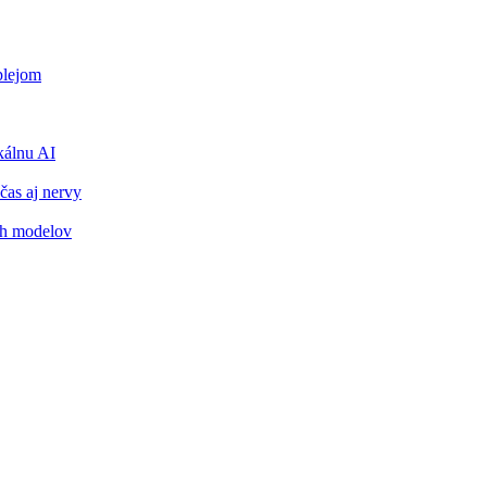
plejom
álnu AI
čas aj nervy
ch modelov