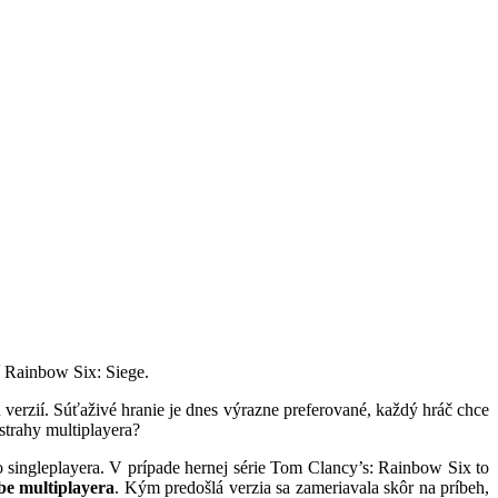
í Rainbow Six: Siege.
 verzií. Súťaživé hranie je dnes výrazne preferované, každý hráč chce
strahy multiplayera?
o singleplayera. V prípade hernej série Tom Clancy’s: Rainbow Six to
be multiplayera
. Kým predošlá verzia sa zameriavala skôr na príbeh,