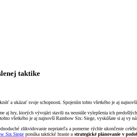
lenej taktike
knúť a ukázať svoje schopnosti. Spojením tohto všetkého je aj najnovš
 aj hry, ktorých vývojári stavili na neustále vylepšenia ich predošlých
ohto všetkého je aj najnovší Rainbow Six: Siege, vyskúšate si aj vy ná
jednoduché zlikvidovanie nepriateľa a pomerne rýchle ukončenie celéh
w Six Siege
ponúka taktické hranie a
strategické plánovanie v podo