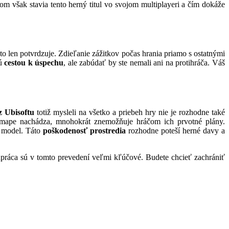
m však stavia tento herný titul vo svojom multiplayeri a čím dokáže
o len potvrdzuje. Zdieľanie zážitkov počas hrania priamo s ostatnými
ú
cestou k úspechu
, ale zabúdať by ste nemali ani na protihráča. Váš
z Ubisoftu
totiž mysleli na všetko a priebeh hry nie je rozhodne také
j mape nachádza, mnohokrát znemožňuje hráčom ich prvotné plány.
ý model. Táto
poškodenosť prostredia
rozhodne poteší herné davy a
práca sú v tomto prevedení veľmi kľúčové. Budete chcieť zachrániť