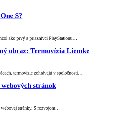
 One S?
nzol ako prvý a priaznivci PlayStationu…
tný obraz: Termovízia Liemke
rácach, termovízie zohrávajú v spoločnosti…
h webových stránok
ie webovej stránky. S rozvojom…