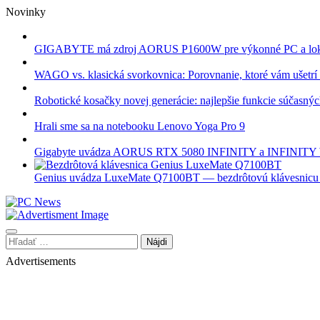
Skip
Novinky
to
content
GIGABYTE má zdroj AORUS P1600W pre výkonné PC a lok
WAGO vs. klasická svorkovnica: Porovnanie, ktoré vám ušetrí 
Robotické kosačky novej generácie: najlepšie funkcie súčasný
Hrali sme sa na notebooku Lenovo Yoga Pro 9
Gigabyte uvádza AORUS RTX 5080 INFINITY a INFINI
Genius uvádza LuxeMate Q7100BT — bezdrôtovú klávesnicu s 
Hľadať:
Advertisements