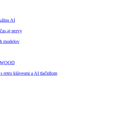
álnu AI
čas aj nervy
ch modelov
TY WOOD
retro klávesmi a AI tlačidlom