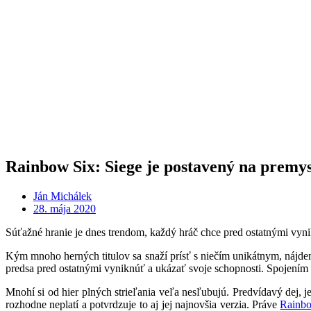
Rainbow Six: Siege je postavený na premys
Ján Michálek
28. mája 2020
Súťažné hranie je dnes trendom, každý hráč chce pred ostatnými vyni
Kým mnoho herných titulov sa snaží prísť s niečím unikátnym, nájdeme
predsa pred ostatnými vyniknúť a ukázať svoje schopnosti. Spojením t
Mnohí si od hier plných strieľania veľa nesľubujú. Predvídavý dej, 
rozhodne neplatí a potvrdzuje to aj jej najnovšia verzia. Práve
Rainbo