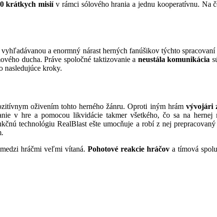
0 krátkych misií
v rámci sólového hrania a jednu kooperatívnu. Na čo
 vyhľadávanou a enormný nárast herných fanúšikov týchto spracovaní t
ímového ducha. Práve spoločné taktizovanie a
neustála komunikácia
s
ho nasledujúce kroky.
 pozitívnym oživením tohto herného žánru. Oproti iným hrám
vývojári 
ianie v hre a pomocou likvidácie takmer všetkého, čo sa na herne
rukčnú technológiu RealBlast ešte umocňuje a robí z nej prepracovan
m.
 medzi hráčmi veľmi vítaná.
Pohotové reakcie hráčov
a tímová spolu