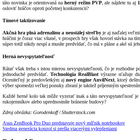
táto novinka je orientovaná na
herný režim PVP
, ale nájdete tu aj
1
osloviť hráčov oproti početnej konkurencii?
Tímové taktizovanie
Akčná hra plná adrenalínu a neustálej streľby
je aj naďalej veľmi
hráčmi je čoraz viac vítané, v prospech hry však hovorí stávka na t
súper totiž nikdy nespí a musíte predvídať, čo má v pláne a aké sú je
Herná nevyspytateľnosť
Rátať však treba s istou mierou nevyspytateľnosti, čo je rozhodne
jednoduché predvídať.
Technológia RealBlast
výrazne sťažuje d
Oceniteľný je predovšetkým aj
nový engine AnvilNext
, ktorý dešt
výber spomedzi veľkej ponuky zbraní je taktiež príjemným spestrení
Každé herné kolo tak môže vyzerať inak a táto nevyspytateľnosť je
rukojemníkov alebo uprednostníte bránenie budovy?
Zdroj obrázka: Gorodenkoff / Shutterstock.com
Navigácia
Asus ZenBook Pro Duo predstavuje nový míľnik notebookov
Siedma generácia konzol si prešla viacerými vylepšeniami
v