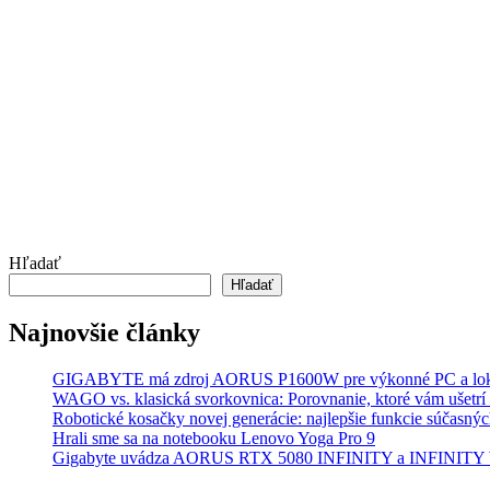
Hľadať
Hľadať
Najnovšie články
GIGABYTE má zdroj AORUS P1600W pre výkonné PC a lok
WAGO vs. klasická svorkovnica: Porovnanie, ktoré vám ušetrí 
Robotické kosačky novej generácie: najlepšie funkcie súčasný
Hrali sme sa na notebooku Lenovo Yoga Pro 9
Gigabyte uvádza AORUS RTX 5080 INFINITY a INFINI