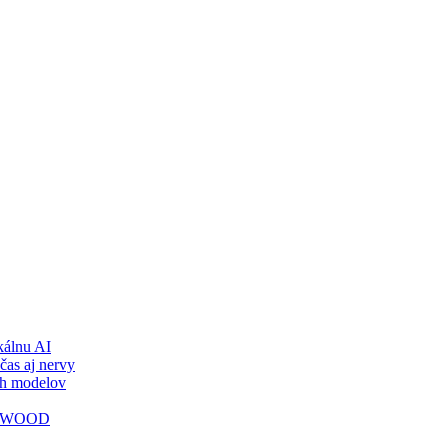
álnu AI
čas aj nervy
ch modelov
TY WOOD