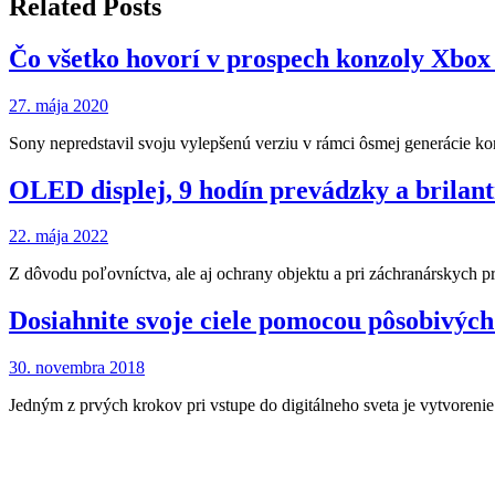
článku
Related Posts
Čo všetko hovorí v prospech konzoly Xbox
27. mája 2020
Sony nepredstavil svoju vylepšenú verziu v rámci ôsmej generácie ko
OLED displej, 9 hodín prevádzky a brilan
22. mája 2022
Z dôvodu poľovníctva, ale aj ochrany objektu a pri záchranárskych p
Dosiahnite svoje ciele pomocou pôsobivýc
30. novembra 2018
Jedným z prvých krokov pri vstupe do digitálneho sveta je vytvoren