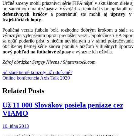
Určité zmeny mohli priaznivci série FIFA nájsť v aktuálnom diele aj
pri samotnom hraní zápasov. Vývojári sa tentokrát viac upriamili na
defenzívnych hráčov
a postrehnúť ste mohli aj
úpravy v
trajektóriách lopty
.
Pouličná verzia futbalu bola rozhodne dobrým krokom a stala sa
výrazným vylepšením oproti predošlej verzii. Spoločnosti EA Sport
sa opäť podarilo prísť s niečím nevídaným a v rámci pokračovania
obľúbenej hernej série znova ponúkla hráčom virtuálnych športov
nový pohľad na futbalové zápasy
a výrazne ich oživila.
Zdroj obrázka: Sergey Nivens / Shutterstock.com
Navigácia
Sú staré herné konzoly už odpísané?
Online konferencia Axis Talk 2020
v
článku
Related Posts
Už 11 000 Slovákov posiela peniaze cez
VIAMO
10. júna 2013