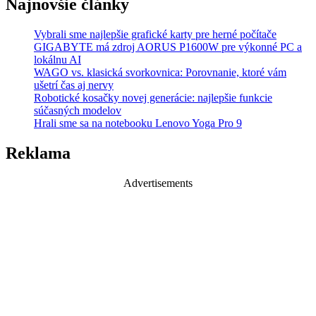
Najnovšie články
Vybrali sme najlepšie grafické karty pre herné počítače
GIGABYTE má zdroj AORUS P1600W pre výkonné PC a
lokálnu AI
WAGO vs. klasická svorkovnica: Porovnanie, ktoré vám
ušetrí čas aj nervy
Robotické kosačky novej generácie: najlepšie funkcie
súčasných modelov
Hrali sme sa na notebooku Lenovo Yoga Pro 9
Reklama
Advertisements