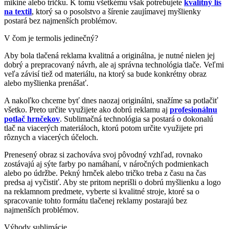
mikine alebo tričku. K tomu všetkému však potrebujete
kvalitný lis
na textil
, ktorý sa o posolstvo a šírenie zaujímavej myšlienky
postará bez najmenších problémov.
V čom je termolis jedinečný?
Aby bola tlačená reklama kvalitná a originálna, je nutné nielen jej
dobrý a prepracovaný návrh, ale aj správna technológia tlače. Veľmi
veľa závisí tiež od materiálu, na ktorý sa bude konkrétny obraz
alebo myšlienka prenášať.
A nakoľko chceme byť dnes naozaj originálni, snažíme sa potlačiť
všetko. Preto určite využijete ako dobrú reklamu aj
profesionálnu
potlač hrnčekov
. Sublimačná technológia sa postará o dokonalú
tlač na viacerých materiáloch, ktorú potom určite využijete pri
rôznych a viacerých účeloch.
Prenesený obraz si zachováva svoj pôvodný vzhľad, rovnako
zostávajú aj sýte farby po namáhaní, v náročných podmienkach
alebo po údržbe. Pekný hrnček alebo tričko treba z času na čas
predsa aj vyčistiť. Aby ste pritom neprišli o dobrú myšlienku a logo
na reklamnom predmete, vyberte si kvalitné stroje, ktoré sa o
spracovanie tohto formátu tlačenej reklamy postarajú bez
najmenších problémov.
Výhody sublimácie