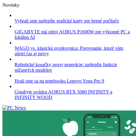
Skip
Novinky
to
content
Vybrali sme najlepšie grafické karty pre herné počítače
GIGABYTE má zdroj AORUS P1600W pre výkonné PC a
lokálnu AI
WAGO vs. klasická svorkovnica: Porovnanie, ktoré vám
ušetrí čas aj nervy
Robotické kosačky novej generácie: najlepšie funkcie
súčasných modelov
Hrali sme sa na notebooku Lenovo Yoga Pro 9
Gigabyte uvádza AORUS RTX 5080 INFINITY a
INFINITY WOOD