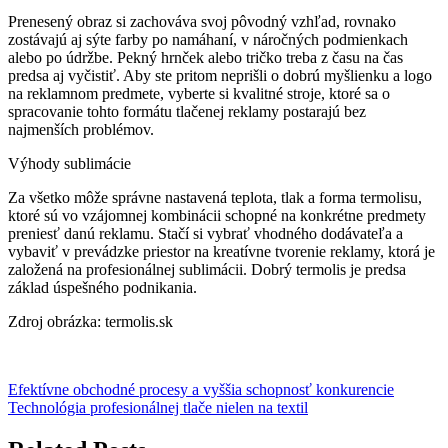
Prenesený obraz si zachováva svoj pôvodný vzhľad, rovnako
zostávajú aj sýte farby po namáhaní, v náročných podmienkach
alebo po údržbe. Pekný hrnček alebo tričko treba z času na čas
predsa aj vyčistiť. Aby ste pritom neprišli o dobrú myšlienku a logo
na reklamnom predmete, vyberte si kvalitné stroje, ktoré sa o
spracovanie tohto formátu tlačenej reklamy postarajú bez
najmenších problémov.
Výhody sublimácie
Za všetko môže správne nastavená teplota, tlak a forma termolisu,
ktoré sú vo vzájomnej kombinácii schopné na konkrétne predmety
preniesť danú reklamu. Stačí si vybrať vhodného dodávateľa a
vybaviť v prevádzke priestor na kreatívne tvorenie reklamy, ktorá je
založená na profesionálnej sublimácii. Dobrý termolis je predsa
základ úspešného podnikania.
Zdroj obrázka: termolis.sk
Navigácia
Efektívne obchodné procesy a vyššia schopnosť konkurencie
Technológia profesionálnej tlače nielen na textil
v
článku