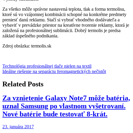
Za všetko môže správne nastavená teplota, tlak a forma termolisu,
ktoré sú vo vzájomnej kombinácii schopné na konkrétne predmety
preniesť danú reklamu. Stačí si vybrať vhodného dodávateľa a
vybaviť v prevádzke priestor na kreatívne tvorenie reklamy, ktorá je
založená na profesionálnej sublimácii. Dobrý termolis je predsa
základ úspešného podnikania.
Zdroj obrázka: termolis.sk
Navigácia
Technológia profesionálnej tlače nielen na textil
Ideálne riešenie na separáciu feromagnetických nečistôt
v
článku
Related Posts
Za vznietenie Galaxy Note7 môže batéria,
uznal Samsung po vlastnom vyšetrovaní.
Nové batérie bude testovať 8-krát.
23. januára 2017