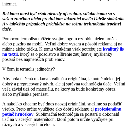
internet.
Reklama musí byť však niekedy aj osobná, vďaka čomu sa s
vašou značkou alebo produktom zákazníci oveľa ľahšie stotožnia.
A v takýchto prípadoch prichádza na scénu technológia tepelnej
tlače.
Pomocou termolisu môžete svojím logom ozdobiť nielen hrnček
alebo puzdro na mobil. Veľmi dobre vyzerá a pôsobí reklama aj na
mikine alebo tričku. K tomu všetkému však potrebujete
kvalitný lis
na textil
, ktorý sa o posolstvo a šírenie zaujímavej myšlienky
postará bez najmenších problémov.
V čom je termolis jedinečný?
Aby bola tlačená reklama kvalitná a originálna, je nutné nielen jej
dobrý a prepracovaný návrh, ale aj správna technológia tlače. Veľmi
veľa závisí tiež od materiálu, na ktorý sa bude konkrétny obraz
alebo myšlienka prenášať.
A nakoľko chceme byť dnes naozaj originálni, snažíme sa potlačiť
všetko. Preto určite využijete ako dobrú reklamu aj
profesionálnu
potlač hrnčekov
. Sublimačná technológia sa postará o dokonalú
tlač na viacerých materiáloch, ktorú potom určite využijete pri
rôznych a viacerých účeloch.