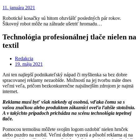
11. januára 2021
Robotické kosačky sú hitom obzvlášť posledných pár rokov.
Šikovný robot môže na záhrade ušetriť hromadu…
Technológia profesionálnej tlače nielen na
textil
Redakcia
19. mája 2021
Ani ten najlepší podnikateľský nápad či myšlienka sa bez dobre
spracovanej reklamy nezaobíde. Možností na jej tvorbu máte dnes
veľmi veľa, pričom bezkonkurenčne najsilnejším zdrojom je najmä
internet.
Reklama musí byť však niekedy aj osobná, vďaka čomu sa s
vašou značkou alebo produktom zákazníci oveľa ľahšie stotožnia.
A v takýchto prípadoch prichádza na scénu technológia tepelnej
tlače.
Pomocou termolisu môžete svojím logom ozdobiť nielen hrnček
alebo puzdro na mobil. Veľmi dobre vyzerá a pôsobí reklama aj na