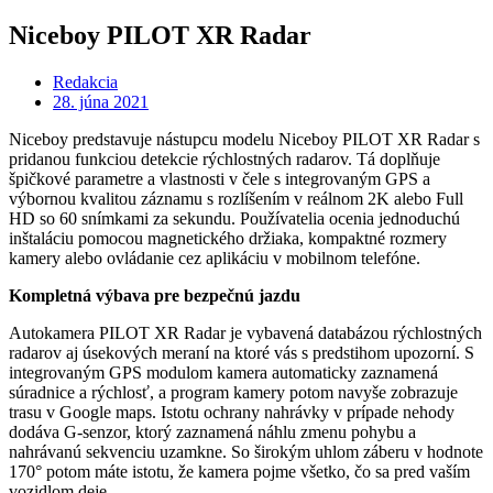
Niceboy PILOT XR Radar
Redakcia
28. júna 2021
Niceboy predstavuje nástupcu modelu Niceboy PILOT XR Radar s
pridanou funkciou detekcie rýchlostných radarov. Tá doplňuje
špičkové parametre a vlastnosti v čele s integrovaným GPS a
výbornou kvalitou záznamu s rozlíšením v reálnom 2K alebo Full
HD so 60 snímkami za sekundu. Používatelia ocenia jednoduchú
inštaláciu pomocou magnetického držiaka, kompaktné rozmery
kamery alebo ovládanie cez aplikáciu v mobilnom telefóne.
Kompletná výbava pre bezpečnú jazdu
Autokamera PILOT XR Radar je vybavená databázou rýchlostných
radarov aj úsekových meraní na ktoré vás s predstihom upozorní. S
integrovaným GPS modulom kamera automaticky zaznamená
súradnice a rýchlosť, a program kamery potom navyše zobrazuje
trasu v Google maps. Istotu ochrany nahrávky v prípade nehody
dodáva G-senzor, ktorý zaznamená náhlu zmenu pohybu a
nahrávanú sekvenciu uzamkne. So širokým uhlom záberu v hodnote
170° potom máte istotu, že kamera pojme všetko, čo sa pred vaším
vozidlom deje.