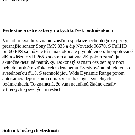
Perfektné a ostré zábery v akýchkoľvek podmienkach
Vrcholnú kvalitu záznamu zaisťujú špičkové technologické prvky,
presnejšie senzor Sony IMX 335 a čip Novatek 96670. S FullHD
pri 60 FPS sa môžete tešiť na dokonale plynulé video. Interpolované
4K rozlíšenie s H.265 kodekom a natívne 2K potom zaručujú
skutočne detailné nahrávky. Dokonalý záznam cez deň aj v noci
nebude problém vďaka celosklenenému 7-vrstvovému objektívu so
svetelnosťou f/1.8. S technológiou Wide Dynamic Range potom
autokamera lepšie sníma obraz v kontrastných svetelných
podmienkach. To znamená, že vám neuniknú žiadne detaily
v tmavých aj svetlých miestach.
Súhrn kľúčových vlastností