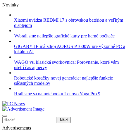
Skip
Novinky
to
content
Xiaomi uvádza REDMI 17 s obrovskou batériou a veľkým
displejom
Vybrali sme najlepšie grafické karty pre herné počítače
GIGABYTE má zdroj AORUS P1600W pre výkonné PC a
lokálnu AI
WAGO vs. klasická svorkovnica: Porovnanie, ktoré vám
ušetrí čas aj nervy
Robotické kosačky novej generácie: najlepšie funkcie
súčasných modelov
Hrali sme sa na notebooku Lenovo Yoga Pro 9
Hľadať:
Advertisements