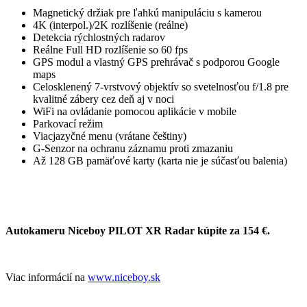
Magnetický držiak pre ľahkú manipuláciu s kamerou
4K (interpol.)/2K rozlíšenie (reálne)
Detekcia rýchlostných radarov
Reálne Full HD rozlíšenie so 60 fps
GPS modul a vlastný GPS prehrávač s podporou Google
maps
Celosklenený 7-vrstvový objektív so svetelnosťou f/1.8 pre
kvalitné zábery cez deň aj v noci
WiFi na ovládanie pomocou aplikácie v mobile
Parkovací režim
Viacjazyčné menu (vrátane češtiny)
G-Senzor na ochranu záznamu proti zmazaniu
Až 128 GB pamäťové karty (karta nie je súčasťou balenia)
Autokameru Niceboy PILOT XR Radar kúpite za 154 €.
Viac informácií na
www.niceboy.sk