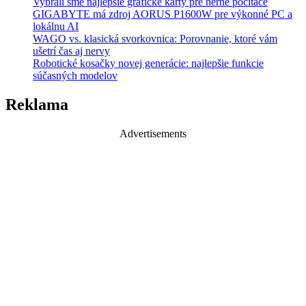
Vybrali sme najlepšie grafické karty pre herné počítače
GIGABYTE má zdroj AORUS P1600W pre výkonné PC a
lokálnu AI
WAGO vs. klasická svorkovnica: Porovnanie, ktoré vám
ušetrí čas aj nervy
Robotické kosačky novej generácie: najlepšie funkcie
súčasných modelov
Reklama
Advertisements