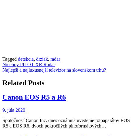
Tagged
detekcia
,
drziak
,
radar
Navigácia
Niceboy PILOT XR Radar
Najlepší a najluxusnejší televízor na slovenskom trhu?
v
článku
Related Posts
Canon EOS R5 a R6
9. júla 2020
Spoločnosť Canon Inc. dnes oznámila uvedenie fotoaparátov EOS
R5 a EOS R6, dvoch pokročilých plnoformátových…