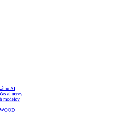
álnu AI
čas aj nervy
ch modelov
TY WOOD