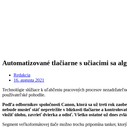
Automatizované tlačiarne s učiacimi sa al
Redakcia
16. augusta 2021
Technológie slúžiace k uľahčeniu pracovných procesov nezadržateľne 
používateľské pohodlie.
Podľa odborníkov spoločnosti Canon, ktorá sa už tretí rok zaobe
nebude musieť stáť nepretržite v blízkosti tlačiarne a kontrolov
vložiť úlohu, zavrieť dvierka a odísť. Všetko ostatné už dnes zvl
Segment veľkoformátovej tlače možno trochu pripomína tanker, ktorý