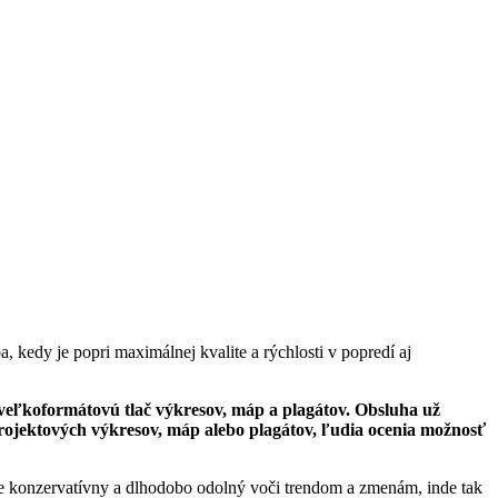
 kedy je popri maximálnej kvalite a rýchlosti v popredí aj
 veľkoformátovú tlač výkresov, máp a plagátov. Obsluha už
 projektových výkresov, máp alebo plagátov, ľudia ocenia možnosť
Je konzervatívny a dlhodobo odolný voči trendom a zmenám, inde tak