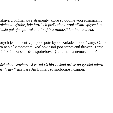
ískavajú pigmentové atramenty, ktoré sú odolné voči rozmazaniu
 alebo vo výrobe, kde hrozí ich poškodenie vonkajšími vplyvmi, o
ia pokojne pol roka, a to aj bez nutnosti laminácie alebo
rých je atrament v prípade potreby do zariadenia dodávaný. Canon
ých náplní v momente, keď poklesnú pod stanovenú úroveň. Tento
ú faktúru za skutočne spotrebovaný atrament a nemusí na nič
jári alebo stavbári, si veľmi rýchlo zvyknú práve na vysokú mieru
ej firmy,“
uzatvára Jiří Linhart zo spoločnosti Canon.