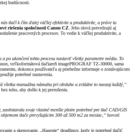
zkej budúcnosti.
s tlačí k čím ďalej väčšej efektivite a produktivite, a práve tu
čové riešenia spoločnosti Canon CZ
. Jeho slová potvrdzujú aj
odušenie pracovných procesov. To vedie k väčšej produktivite, a
a a po ukončení tohto procesu nastaviť všetky parametre média. To
i Canon, veľkoformátová tlačiareň imagePROGRAF TZ-30000, sama
atramentu, dokonca používateľa aj priebežne informuje o zostávajúcom
použije potrebné nastavenia.
dá všetka manuálna námaha pri obsluhe a zvládne to naozaj každý,“
ez toho, aby došlo k jej prerušeniu.
, zaobstarala svoje vlastné menšie plotre potrebné pre tlač CAD/GIS
s objemom tlače prevyšujúcim 300 až 500 m2 za mesiac,“
hovorí
rovanie a skenovanie. „Hasenie“ deadlinov, kedy je potrebné tlačiť