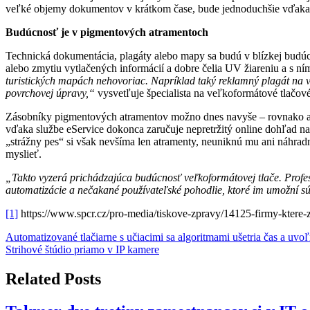
veľké objemy dokumentov v krátkom čase, bude jednoduchšie vďaka 
Budúcnosť je v pigmentových atramentoch
Technická dokumentácia, plagáty alebo mapy sa budú v blízkej budúc
alebo zmytiu vytlačených informácií a dobre čelia UV žiareniu a s n
turistických mapách nehovoriac. Napríklad taký reklamný plagát na 
povrchovej úpravy,“
vysvetľuje špecialista na veľkoformátové tlačov
Zásobníky pigmentových atramentov možno dnes navyše – rovnako ako
vďaka službe eService dokonca zaručuje nepretržitý online dohľad n
„strážny pes“ si však nevšíma len atramenty, neuniknú mu ani náhrad
myslieť.
„Takto vyzerá prichádzajúca budúcnosť veľkoformátovej tlače. Profesio
automatizácie a nečakané používateľské pohodlie, ktoré im umožní sús
[1]
https://www.spcr.cz/pro-media/tiskove-zpravy/14125-firmy-ktere-
Navigácia
Automatizované tlačiarne s učiacimi sa algoritmami ušetria čas a uvoľ
Strihové štúdio priamo v IP kamere
v
článku
Related Posts