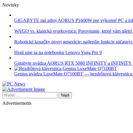
Skip
Novinky
to
content
GIGABYTE má zdroj AORUS P1600W pre výkonné PC a lok
WAGO vs. klasická svorkovnica: Porovnanie, ktoré vám ušetrí 
Robotické kosačky novej generácie: najlepšie funkcie súčasný
Hrali sme sa na notebooku Lenovo Yoga Pro 9
Gigabyte uvádza AORUS RTX 5080 INFINITY a INFINI
Genius uvádza LuxeMate Q7100BT — bezdrôtovú klávesnicu s 
Hľadať:
Advertisements