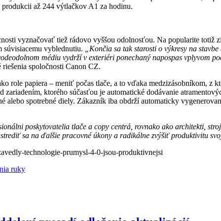
produkcii až 244 výtlačkov A1 za hodinu.
nosti vyznačovať tiež rádovo vyššou odolnosťou. Na popularite totiž z
ím súvisiacemu vyblednutiu.
„Končia sa tak starosti o výkresy na stavbe
vodeodolnom médiu vydrží v exteriéri ponechaný napospas vplyvom počas
é riešenia spoločnosti Canon CZ.
 role papiera – meniť počas tlače, a to vďaka medzizásobníkom, z kto
ad zariadením, ktorého súčasťou je automatické dodávanie atramentov
né alebo spotrebné diely. Zákazník iba obdrží automaticky vygenerovan
nálni poskytovatelia tlače a copy centrá, rovnako ako architekti, stro
trediť sa na ďalšie pracovné úkony a radikálne zvýšiť produktivitu svoj
zavedly-technologie-prumysl-4-0-jsou-produktivnejsi
nia ruky