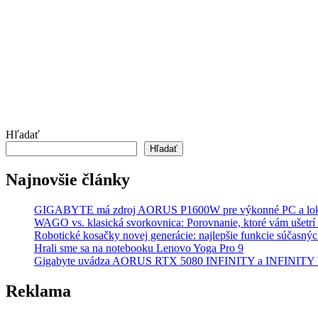
Hľadať
Hľadať
Najnovšie články
GIGABYTE má zdroj AORUS P1600W pre výkonné PC a lok
WAGO vs. klasická svorkovnica: Porovnanie, ktoré vám ušetrí 
Robotické kosačky novej generácie: najlepšie funkcie súčasný
Hrali sme sa na notebooku Lenovo Yoga Pro 9
Gigabyte uvádza AORUS RTX 5080 INFINITY a INFINI
Reklama