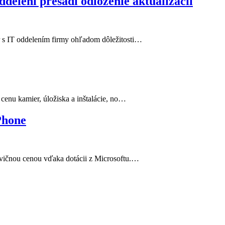
delení presadí odloženie aktualizácií
r s IT oddelením firmy ohľadom dôležitosti…
cenu kamier, úložiska a inštalácie, no…
Phone
lovičnou cenou vďaka dotácii z Microsoftu.…