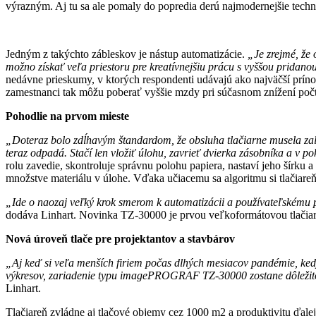
výrazným. Aj tu sa ale pomaly do popredia derú najmodernejšie techno
Jedným z takýchto zábleskov je nástup automatizácie.
„Je zrejmé, že 
možno získať veľa priestoru pre kreatívnejšiu prácu s vyššou pridan
nedávne prieskumy, v ktorých respondenti udávajú ako najväčší príno
zamestnanci tak môžu poberať vyššie mzdy pri súčasnom znížení poč
Pohodlie na prvom mieste
„Doteraz bolo zdĺhavým štandardom, že obsluha tlačiarne musela zalo
teraz odpadá. Stačí len vložiť úlohu, zavrieť dvierka zásobníka a v po
rolu zavedie, skontroluje správnu polohu papiera, nastaví jeho šírk
množstve materiálu v úlohe. Vďaka učiacemu sa algoritmu si tlačiare
„Ide o naozaj veľký krok smerom k automatizácii a používateľskému 
dodáva Linhart. Novinka TZ-30000 je prvou veľkoformátovou tlačiarňo
Nová úroveň tlače pre projektantov a stavbárov
„Aj keď si veľa menších firiem počas dlhých mesiacov pandémie, kedy 
výkresov, zariadenie typu imagePROGRAF TZ-30000 zostane dôležito
Linhart.
Tlačiareň zvládne aj tlačové objemy cez 1000 m2 a produktivitu ďalej 