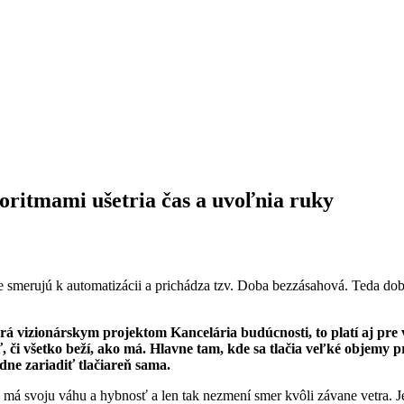
goritmami ušetria čas a uvoľnia ruky
smerujú k automatizácii a prichádza tzv. Doba bezzásahová. Teda doba,
rá vizionárskym projektom Kancelária budúcnosti, to platí aj pre
ať, či všetko beží, ako má. Hlavne tam, kde sa tlačia veľké objemy
ádne zariadiť tlačiareň sama.
 má svoju váhu a hybnosť a len tak nezmení smer kvôli závane vetra. 