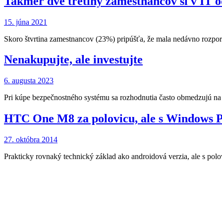
Takmer dve tretiny zamestnancov si v IT od
15. júna 2021
Skoro štvrtina zamestnancov (23%) pripúšťa, že mala nedávno rozpo
Nenakupujte, ale investujte
6. augusta 2023
Pri kúpe bezpečnostného systému sa rozhodnutia často obmedzujú na 
HTC One M8 za polovicu, ale s Windows 
27. októbra 2014
Prakticky rovnaký technický základ ako androidová verzia, ale s po