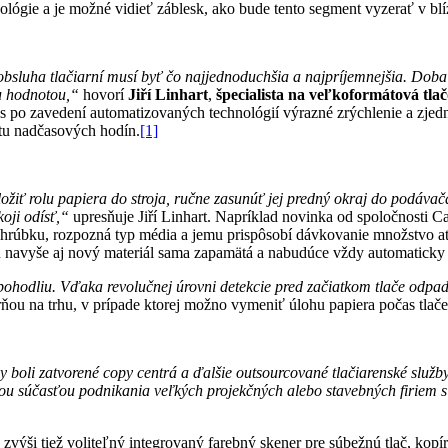
lógie a je možné vidieť záblesk, ako bude tento segment vyzerať v blí
obsluha tlačiarní musí byť čo najjednoduchšia a najpríjemnejšia. Doba ná
ou hodnotou,“
hovorí
Jiří Linhart
,
špecialista na veľkoformátová tla
s po zavedení automatizovaných technológií výrazné zrýchlenie a zjedn
tu nadčasových hodín.
[1]
žiť rolu papiera do stroja, ručne zasunúť jej predný okraj do podávač
koji odísť,“
upresňuje Jiří Linhart. Napríklad novinka od spoločnost
u a hrúbku, rozpozná typ média a jemu prispôsobí dávkovanie množstvo 
ň navyše aj nový materiál sama zapamätá a nabudúce vždy automaticky 
pohodliu. Vďaka revolučnej úrovni detekcie pred začiatkom tlače odpa
u na trhu, v prípade ktorej možno vymeniť úlohu papiera počas tlače b
boli zatvorené copy centrá a ďalšie outsourcované tlačiarenské služby
u súčasťou podnikania veľkých projekčných alebo stavebných firiem 
zvýši tiež voliteľný integrovaný farebný skener pre súbežnú tlač, kopí